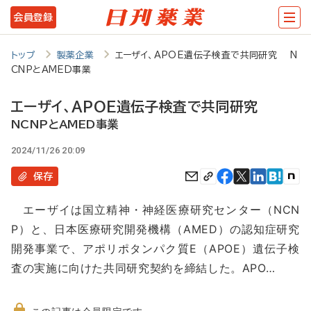
メ
会員登録
イ
ン
トップ
製薬企業
エーザイ、APOE遺伝子検査で共同研究 N
CNPとAMED事業
コ
ン
エーザイ、APOE遺伝子検査で共同研究
テ
NCNPとAMED事業
ン
2024/11/26 20:09
ツ
保存
に
エーザイは国立精神・神経医療研究センター（NCN
移
P）と、日本医療研究開発機構（AMED）の認知症研究
動
開発事業で、アポリポタンパク質E（APOE）遺伝子検
査の実施に向けた共同研究契約を締結した。APO…