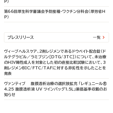
P）
第66回厚生科学審議会予防接種・ワクチン分科会（厚労省H
P）
プレスリリース
一覧
ヴィーブヘルスケア、2剤レジメンであるドウベイト配合錠（ド
ルテグラビル／ラミブジン［DTG/3TC］）について、未治療
のHIV陽性成人を対象とした初の直接比較試験において、3
剤レジメンBIC/FTC/TAFに対する非劣性を示したことを
発表
ヴァンティブ 腹膜透析治療の選択肢拡充 「レギュニール®
4.25 腹膜透析液 UV ツインバッグ1.5L」薬価基準収載のお
知らせ