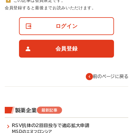
この記事は会員限定です。
非
会員登録すると最後までお読みいただけます。
会
員
の
ログイン
閲
覧
制
限
会員登録
に
つ
い
て
前のページに戻る
製薬企業
最新記事
RSV抗体の2回目投与で適応拡大申請
MSDのエヌフロンシア