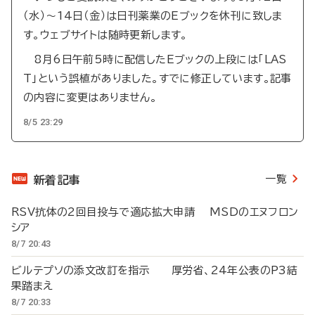
（水）～14日（金）は日刊薬業のEブックを休刊に致しま
す。ウェブサイトは随時更新します。
8月6日午前5時に配信したEブックの上段には「LAS
T」という誤植がありました。すでに修正しています。記事
の内容に変更はありません。
8/5 23:29
一覧
新着記事
RSV抗体の2回目投与で適応拡大申請 MSDのエヌフロン
シア
8/7 20:43
ビルテプソの添文改訂を指示 厚労省、24年公表のP3結
果踏まえ
8/7 20:33