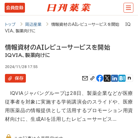
メ
会員登録
イ
ン
トップ
周辺産業
情報資材のAIレビューサービスを開始 IQ
VIA、製薬向けに
コ
ン
情報資材のAIレビューサービスを開始
テ
IQVIA、製薬向けに
ン
2024/11/28 17:55
ツ
保存
に
IQVIAジャパングループは28日、製薬企業などが医療
移
従事者を対象に実施する学術講演会のスライドや、医療
動
用医薬品の情報提供として活用するプロモーション用資
材向けに、生成AIを活用したレビューサービス…