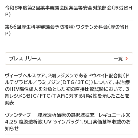
令和8年度第2回薬事審議会医薬品等安全対策部会（厚労省H
P）
第66回厚生科学審議会予防接種・ワクチン分科会（厚労省H
P）
プレスリリース
一覧
ヴィーブヘルスケア、2剤レジメンであるドウベイト配合錠（ド
ルテグラビル／ラミブジン［DTG/3TC］）について、未治療
のHIV陽性成人を対象とした初の直接比較試験において、3
剤レジメンBIC/FTC/TAFに対する非劣性を示したことを
発表
ヴァンティブ 腹膜透析治療の選択肢拡充 「レギュニール®
4.25 腹膜透析液 UV ツインバッグ1.5L」薬価基準収載のお
知らせ