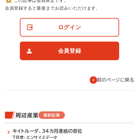
この記事は会員限定です。
非
会員登録すると最後までお読みいただけます。
会
員
の
ログイン
閲
覧
制
限
会員登録
に
つ
い
て
前のページに戻る
周辺産業
最新記事
キイトルーダ、34カ月連続の首位
7月度・エンサイスデータ