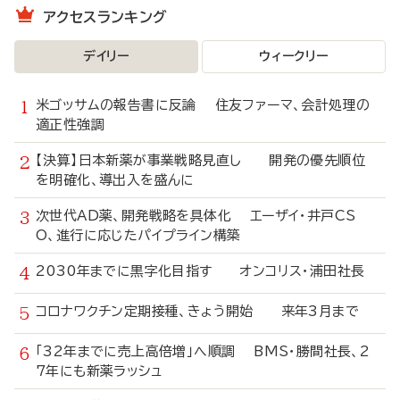
アクセスランキング
デイリー
ウィークリー
米ゴッサムの報告書に反論 住友ファーマ、会計処理の
適正性強調
【決算】日本新薬が事業戦略見直し 開発の優先順位
を明確化、導出入を盛んに
次世代AD薬、開発戦略を具体化 エーザイ・井戸CS
O、進行に応じたパイプライン構築
2030年までに黒字化目指す オンコリス・浦田社長
コロナワクチン定期接種、きょう開始 来年3月まで
「32年までに売上高倍増」へ順調 BMS・勝間社長、2
7年にも新薬ラッシュ