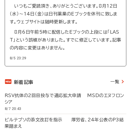
いつもご愛読頂き、ありがとうございます。8月12日
（水）～14日（金）は日刊薬業のEブックを休刊に致しま
す。ウェブサイトは随時更新します。
8月6日午前5時に配信したEブックの上段には「LAS
T」という誤植がありました。すでに修正しています。記事
の内容に変更はありません。
8/5 23:29
一覧
新着記事
RSV抗体の2回目投与で適応拡大申請 MSDのエヌフロン
シア
8/7 20:43
ビルテプソの添文改訂を指示 厚労省、24年公表のP3結
果踏まえ