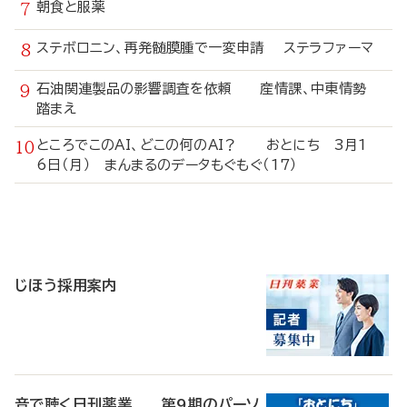
朝食と服薬
ステボロニン、再発髄膜腫で一変申請 ステラファーマ
石油関連製品の影響調査を依頼 産情課、中東情勢
踏まえ
ところでこのAI、どこの何のAI？ おとにち 3月1
6日（月） まんまるのデータもぐもぐ（17）
寄
稿
じほう採用案内
音で聴く日刊薬業 第9期のパーソ