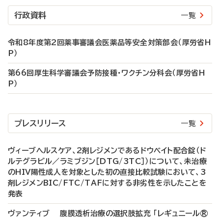
行政資料
一覧
令和8年度第2回薬事審議会医薬品等安全対策部会（厚労省H
P）
第66回厚生科学審議会予防接種・ワクチン分科会（厚労省H
P）
プレスリリース
一覧
ヴィーブヘルスケア、2剤レジメンであるドウベイト配合錠（ド
ルテグラビル／ラミブジン［DTG/3TC］）について、未治療
のHIV陽性成人を対象とした初の直接比較試験において、3
剤レジメンBIC/FTC/TAFに対する非劣性を示したことを
発表
ヴァンティブ 腹膜透析治療の選択肢拡充 「レギュニール®