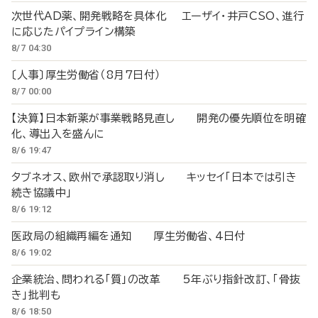
次世代AD薬、開発戦略を具体化 エーザイ・井戸CSO、進行
に応じたパイプライン構築
8/7 04:30
〔人事〕厚生労働省（8月7日付）
8/7 00:00
【決算】日本新薬が事業戦略見直し 開発の優先順位を明確
化、導出入を盛んに
8/6 19:47
タブネオス、欧州で承認取り消し キッセイ「日本では引き
続き協議中」
8/6 19:12
医政局の組織再編を通知 厚生労働省、4日付
8/6 19:02
企業統治、問われる「質」の改革 5年ぶり指針改訂、「骨抜
き」批判も
8/6 18:50