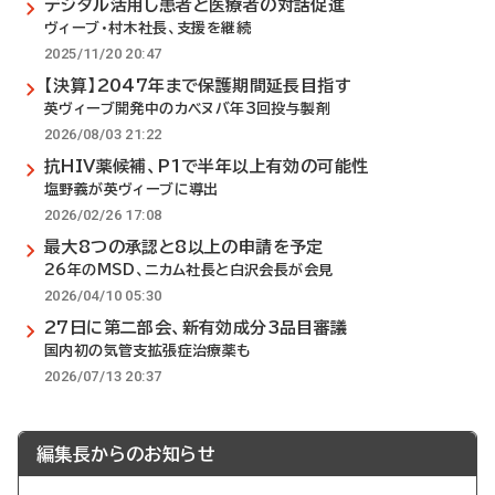
デジタル活用し患者と医療者の対話促進
ヴィーブ・村木社長、支援を継続
2025/11/20 20:47
【決算】2047年まで保護期間延長目指す
英ヴィーブ開発中のカベヌバ年3回投与製剤
2026/08/03 21:22
抗HIV薬候補、P1で半年以上有効の可能性
塩野義が英ヴィーブに導出
2026/02/26 17:08
最大8つの承認と8以上の申請を予定
26年のMSD、ニカム社長と白沢会長が会見
2026/04/10 05:30
27日に第二部会、新有効成分3品目審議
国内初の気管支拡張症治療薬も
2026/07/13 20:37
編集長からのお知らせ