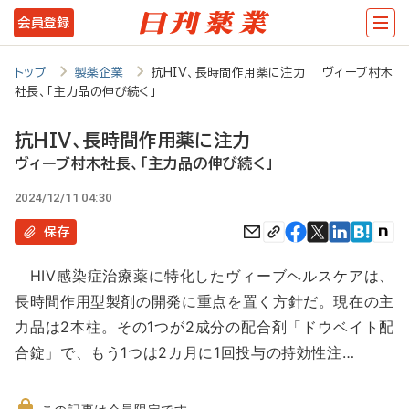
メ
会員登録
イ
ン
トップ
製薬企業
抗HIV、長時間作用薬に注力 ヴィーブ村木
社長、「主力品の伸び続く」
コ
ン
抗HIV、長時間作用薬に注力
テ
ヴィーブ村木社長、「主力品の伸び続く」
ン
2024/12/11 04:30
ツ
保存
に
HIV感染症治療薬に特化したヴィーブヘルスケアは、
移
長時間作用型製剤の開発に重点を置く方針だ。現在の主
動
力品は2本柱。その1つが2成分の配合剤「ドウベイト配
合錠」で、もう1つは2カ月に1回投与の持効性注…