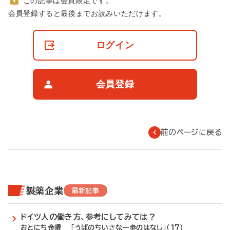
この記事は会員限定です。
非
会員登録すると最後までお読みいただけます。
会
員
の
ログイン
閲
覧
制
限
会員登録
に
つ
い
て
前のページに戻る
製薬企業
最新記事
ドイツ人の働き方、参考にしてみては？
おとにち金曜 「うぱのちいさな一歩のはなし」（17）