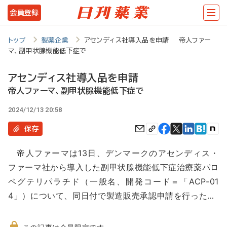
メ
会員登録
イ
ン
トップ
製薬企業
アセンディス社導入品を申請 帝人ファー
マ、副甲状腺機能低下症で
コ
ン
アセンディス社導入品を申請
テ
帝人ファーマ、副甲状腺機能低下症で
ン
2024/12/13 20:58
ツ
保存
に
帝人ファーマは13日、デンマークのアセンディス・
移
ファーマ社から導入した副甲状腺機能低下症治療薬パロ
動
ペグテリパラチド（一般名、開発コード＝「ACP-01
4」）について、同日付で製造販売承認申請を行った…