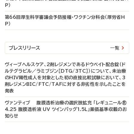
P）
第66回厚生科学審議会予防接種・ワクチン分科会（厚労省H
P）
プレスリリース
一覧
ヴィーブヘルスケア、2剤レジメンであるドウベイト配合錠（ド
ルテグラビル／ラミブジン［DTG/3TC］）について、未治療
のHIV陽性成人を対象とした初の直接比較試験において、3
剤レジメンBIC/FTC/TAFに対する非劣性を示したことを
発表
ヴァンティブ 腹膜透析治療の選択肢拡充 「レギュニール®
4.25 腹膜透析液 UV ツインバッグ1.5L」薬価基準収載のお
知らせ