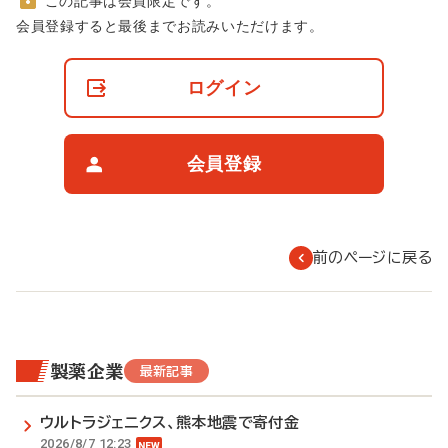
この記事は会員限定です。
非
会員登録すると最後までお読みいただけます。
会
員
の
ログイン
閲
覧
制
限
会員登録
に
つ
い
て
前のページに戻る
製薬企業
最新記事
ウルトラジェニクス、熊本地震で寄付金
2026/8/7 12:23