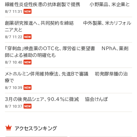
線維性炎症性疾患の抗体創製で提携 小野薬品、米企業と
8/7 11:31
創薬研究推進へ、共同契約を締結 中外製薬、米カリフォル
ニア大と
8/7 11:22
「穿刺血」検査薬のOTC化、厚労省に要望書 NPhA、薬剤
師による補助の明確化も
8/7 10:40
メトホルミン併用維持療法、先進Bで審議 初発膠芽腫の治
療で
8/7 10:39
3月の後発品シェア、90.4％に微減 協会けんぽ
8/7 10:37
アクセスランキング