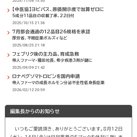
2025/11/06 15:50
【中医協】ヨビパス、原価開示度で加算ゼロに
5成分11品目の収載了承、22日付
2025/10/15 21:36
7月部会通過の12品目26規格を承認
厚労省、不眠症薬ボルズィなど
2025/08/25 21:18
フェブリク後の主力品、育成急務
帝人ファーマ・種田社長、希少疾患3剤が鍵に
2025/09/09 21:42
ロナペグソマトロピンを国内申請
帝人ファーマの成長ホルモン分泌不全性低身長症薬
2026/02/12 20:59
編集長からのお知らせ
いつもご愛読頂き、ありがとうございます。8月12日