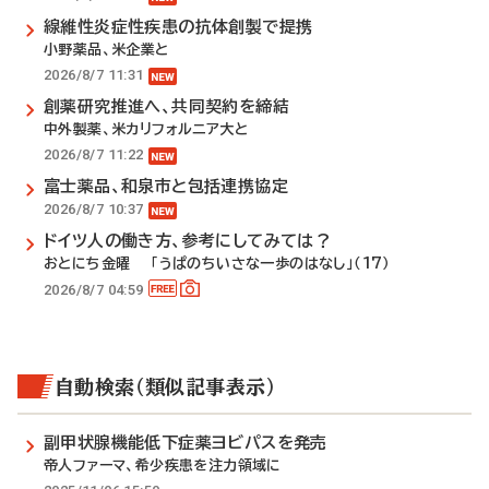
線維性炎症性疾患の抗体創製で提携
小野薬品、米企業と
2026/8/7 11:31
創薬研究推進へ、共同契約を締結
中外製薬、米カリフォルニア大と
2026/8/7 11:22
富士薬品、和泉市と包括連携協定
2026/8/7 10:37
ドイツ人の働き方、参考にしてみては？
おとにち金曜 「うぱのちいさな一歩のはなし」（17）
2026/8/7 04:59
自動検索（類似記事表示）
副甲状腺機能低下症薬ヨビパスを発売
帝人ファーマ、希少疾患を注力領域に