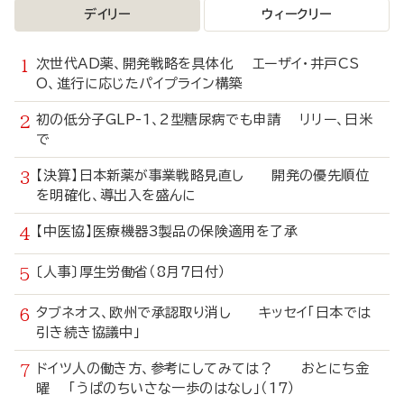
デイリー
ウィークリー
次世代AD薬、開発戦略を具体化 エーザイ・井戸CS
O、進行に応じたパイプライン構築
初の低分子GLP-1、2型糖尿病でも申請 リリー、日米
で
【決算】日本新薬が事業戦略見直し 開発の優先順位
を明確化、導出入を盛んに
【中医協】医療機器3製品の保険適用を了承
〔人事〕厚生労働省（8月7日付）
タブネオス、欧州で承認取り消し キッセイ「日本では
引き続き協議中」
ドイツ人の働き方、参考にしてみては？ おとにち金
曜 「うぱのちいさな一歩のはなし」（17）