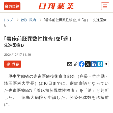
メ
会員登録
イ
ン
トップ
行政・政治
「着床前胚異数性検査」を「適」 先進医療
B
コ
ン
「着床前胚異数性検査」を「適」
テ
先進医療B
ン
2024/12/17 11:40
ツ
保存
に
厚生労働省の先進医療技術審査部会（座長＝竹内勤・
移
埼玉医科大学長）は16日までに、継続審議となってい
動
た先進医療Bの「着床前胚異数性検査」を「適」と判断
した。 徳島大病院が申請した。胚染色体数を移植前
に…