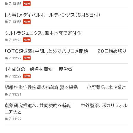
8/7 13:55
〔人事〕メディパルホールディングス（8月5日付）
8/7 13:55
ウルトラジェニクス、熊本地震で寄付金
8/7 12:23
「OTC類似薬」中間まとめでパブコメ開始 20日締め切り
8/7 12:22
14成分の一般名を周知 厚労省
8/7 12:22
線維性炎症性疾患の抗体創製で提携 小野薬品、米企業と
8/7 11:31
創薬研究推進へ、共同契約を締結 中外製薬、米カリフォル
ニア大と
8/7 11:22