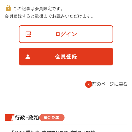
この記事は会員限定です。
非
会員登録すると最後までお読みいただけます。
会
員
の
ログイン
閲
覧
制
限
会員登録
に
つ
い
て
前のページに戻る
行政・政治
最新記事