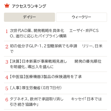
アクセスランキング
デイリー
ウィークリー
次世代AD薬、開発戦略を具体化 エーザイ・井戸CS
O、進行に応じたパイプライン構築
初の低分子GLP-1、2型糖尿病でも申請 リリー、日米
で
【決算】日本新薬が事業戦略見直し 開発の優先順位
を明確化、導出入を盛んに
【中医協】医療機器3製品の保険適用を了承
〔人事〕厚生労働省（8月7日付）
タブネオス、欧州で承認取り消し キッセイ「日本では
引き続き協議中」