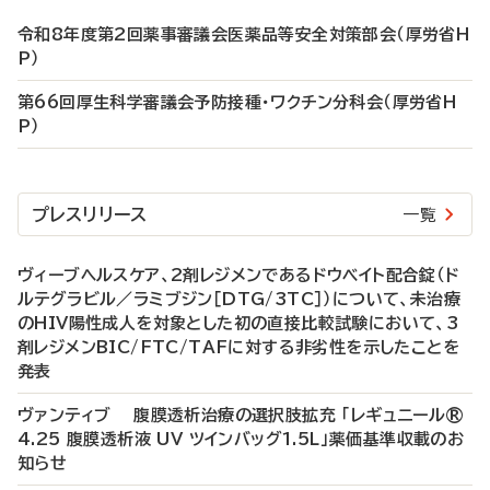
令和8年度第2回薬事審議会医薬品等安全対策部会（厚労省H
P）
第66回厚生科学審議会予防接種・ワクチン分科会（厚労省H
P）
プレスリリース
一覧
ヴィーブヘルスケア、2剤レジメンであるドウベイト配合錠（ド
ルテグラビル／ラミブジン［DTG/3TC］）について、未治療
のHIV陽性成人を対象とした初の直接比較試験において、3
剤レジメンBIC/FTC/TAFに対する非劣性を示したことを
発表
ヴァンティブ 腹膜透析治療の選択肢拡充 「レギュニール®
4.25 腹膜透析液 UV ツインバッグ1.5L」薬価基準収載のお
知らせ