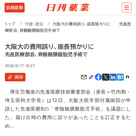
メ
会員登録
イ
ン
トップ
行政・政治
大阪大の費用誤り、座長預かりに 先進医
療部会、脊髄髄膜瘤胎児手術で
コ
ン
大阪大の費用誤り、座長預かりに
テ
先進医療部会、脊髄髄膜瘤胎児手術で
ン
2026/3/17 10:21
ツ
保存
に
厚生労働省の先進医療技術審査部会（座長＝竹内勤・
移
埼玉医科大学長）は12日、大阪大医学部付属病院が申
動
請した先進医療Bの「脊髄髄膜瘤胎児手術」を議題にし
た。届け出時の費用に誤りがあったことを訂正するた
め…