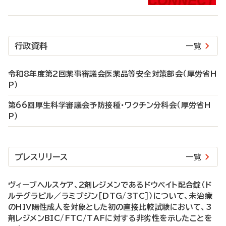
行政資料
一覧
令和8年度第2回薬事審議会医薬品等安全対策部会（厚労省H
P）
第66回厚生科学審議会予防接種・ワクチン分科会（厚労省H
P）
プレスリリース
一覧
ヴィーブヘルスケア、2剤レジメンであるドウベイト配合錠（ド
ルテグラビル／ラミブジン［DTG/3TC］）について、未治療
のHIV陽性成人を対象とした初の直接比較試験において、3
剤レジメンBIC/FTC/TAFに対する非劣性を示したことを