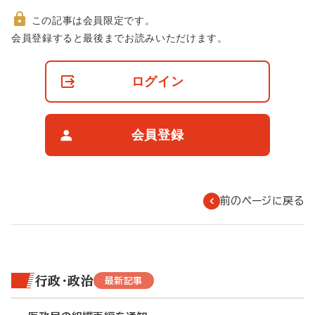
この記事は会員限定です。
非
会員登録すると最後までお読みいただけます。
会
員
の
ログイン
閲
覧
制
限
会員登録
に
つ
い
て
前のページに戻る
行政・政治
最新記事