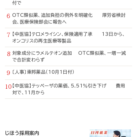
付で
OTC類似薬、追加負担の例外を明確化 厚労省検討
会、医療保険部会に報告へ
【中医協】テロメライシン、保険適用了承 13日から、
オンコリスの再生医療等製品
対象成分にラメルテオン追加 OTC類似薬、一増一減
で合計変わらず
〔人事〕東邦薬品（10月1日付）
【中医協】テッペーザの薬価、5.51％引き下げ 費用
対で、11月から
寄
稿
じほう採用案内