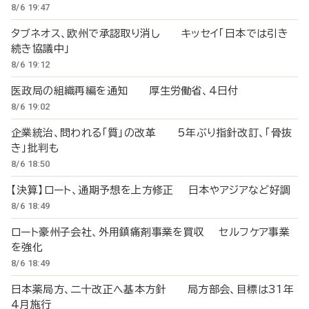
8/6 19:47
タブネオス、欧州で承認取り消し キッセイ「日本では引き
続き協議中」
8/6 19:12
医政局の組織再編を通知 厚生労働省、4日付
8/6 19:02
企業統治、問われる「質」の改革 5年ぶり指針改訂、「骨抜
き」批判も
8/6 18:50
【決算】ロート、通期予想を上方修正 日本やアジアなど好調
8/6 18:49
ロート豪州子会社、外用鎮痛剤事業を買収 セルフケア事業
を強化
8/6 18:49
日本薬局方、二十改正へ基本方針 局方部会、目標は31年
4月施行