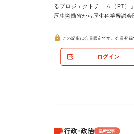
るプロジェクトチーム（PT）
厚生労働省から厚生科学審議会
この記事は会員限定です。
会員登録
非
会
ログイン
員
の
閲
覧
制
限
に
つ
い
て
行政・政治
最新記事