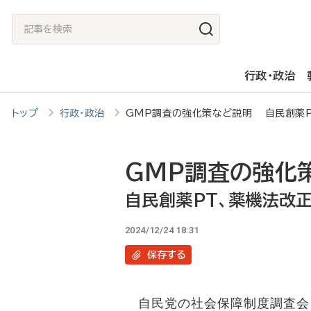
メ
記
イ
事
ン
を
行政・政治
コ
検
ン
索
トップ
行政・政治
GMP調査の強化策など説明 自民創薬P
テ
ン
ツ
GMP調査の強化
に
自民創薬PT、薬機法改
移
2024/12/24 18:31
動
保存
する
自民党の社会保障制度調査会