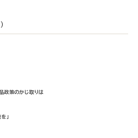
）
」
薬品政策のかじ取りは
を」