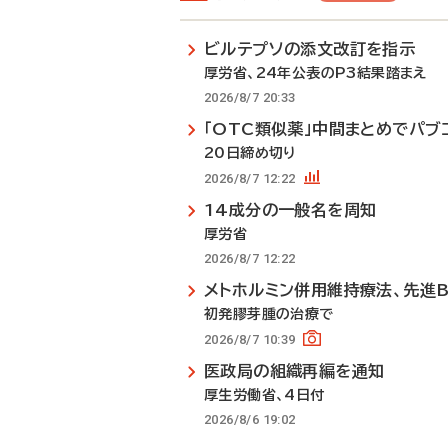
ビルテプソの添文改訂を指示
厚労省、24年公表のP3結果踏まえ
2026/8/7 20:33
「OTC類似薬」中間まとめでパブ
20日締め切り
2026/8/7 12:22
14成分の一般名を周知
厚労省
2026/8/7 12:22
メトホルミン併用維持療法、先進
初発膠芽腫の治療で
2026/8/7 10:39
医政局の組織再編を通知
厚生労働省、4日付
2026/8/6 19:02