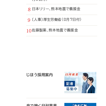
日本リリー、熊本地震で義援金
〔人事〕厚生労働省（8月7日付）
佐藤製薬、熊本地震で義援金
寄
稿
じほう採用案内
音で聴く日刊薬業