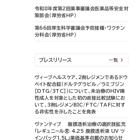
令和8年度第2回薬事審議会医薬品等安全対
策部会（厚労省HP）
第66回厚生科学審議会予防接種・ワクチン
分科会（厚労省HP）
プレスリリース
一覧
ヴィーブヘルスケア、2剤レジメンであるドウ
ベイト配合錠（ドルテグラビル／ラミブジン
［DTG/3TC］）について、未治療のHIV陽
性成人を対象とした初の直接比較試験にお
いて、3剤レジメンBIC/FTC/TAFに対す
る非劣性を示したことを発表
ヴァンティブ 腹膜透析治療の選択肢拡充
「レギュニール® 4.25 腹膜透析液 UV ツ
インバッグ1.5L」薬価基準収載のお知らせ