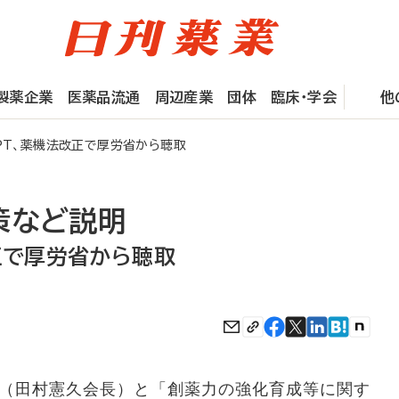
製薬企業
医薬品流通
周辺産業
団体
臨床・学会
他
T、薬機法改正で厚労省から聴取
策など説明
正で厚労省から聴取
（田村憲久会長）と「創薬力の強化育成等に関す