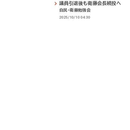
議員引退後も衛藤会長続投へ
自民・衛藤勉強会
2025/10/10 04:30