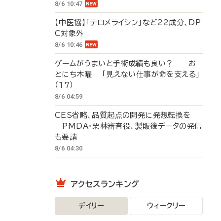
8/6 10:47
【中医協】「テロメライシン」など22成分、DP
C対象外
8/6 10:46
ゲームがうまいと手術成績も良い？ お
とにち木曜 「見えない仕事が命を支える」
（17）
8/6 04:59
CES省略、品質起点の開発に発想転換を
PMDA・栗林審査役、製販後データの発信
も要請
8/6 04:30
アクセスランキング
デイリー
ウィークリー