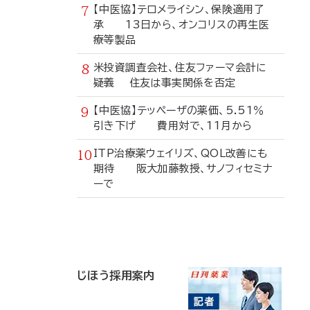
【中医協】テロメライシン、保険適用了
承 13日から、オンコリスの再生医
療等製品
米投資調査会社、住友ファーマ会計に
疑義 住友は事実関係を否定
【中医協】テッペーザの薬価、5.51％
引き下げ 費用対で、11月から
ITP治療薬ウェイリズ、QOL改善にも
期待 阪大加藤教授、サノフィセミナ
ーで
寄
稿
じほう採用案内