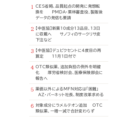
CES省略、品質起点の開発に発想転
換を PMDA・栗林審査役、製販後
データの発信も要請
【中医協】新薬10成分13品目、13日
に収載へ サノフィのサークリサ皮
下注など
【中医協】デュピクセントに4度目の再
算定 11月1日付で
OTC類似薬、追加負担の例外を明確
化 厚労省検討会、医療保険部会に
報告へ
薬価以外によるMFN対応は「困難」
AZ・バーネット社長、制度改革求める
対象成分にラメルテオン追加 OTC
類似薬、一増一減で合計変わらず