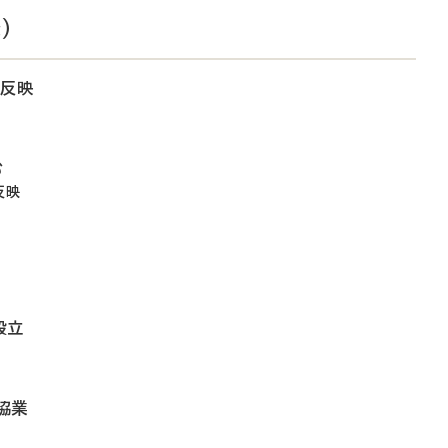
）
に反映
む
反映
設立
協業