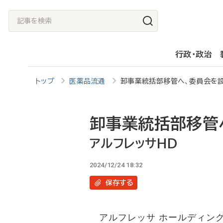
メ
記
イ
事
ン
を
行政・政治
コ
検
ン
索
トップ
医薬品流通
卸事業統括部移管へ、委員会を
テ
ン
ツ
卸事業統括部移管
に
アルフレッサHD
移
2024/12/24 18:32
動
保存
する
アルフレッサ ホールディング