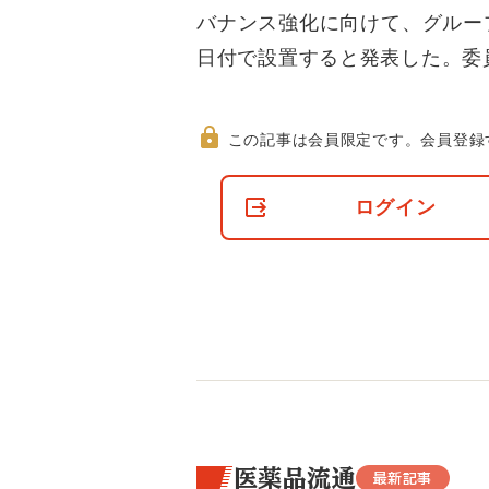
バナンス強化に向けて、グループ
日付で設置すると発表した。委
この記事は会員限定です。
会員登録
非
会
ログイン
員
の
閲
覧
制
限
に
つ
い
て
医薬品流通
最新記事