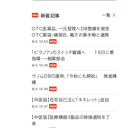
一覧
新着記事
OTC医薬品、一元管理へDB整備を提言
OTC薬協・磯部氏、電子お薬手帳と連携
8/6 10:50
「ビラノア」のスイッチ審議へ 19日に要
指導・一般薬部会
8/6 10:49
ゲノムDBの運用、「今秋にも開始」 推進機
構
8/6 10:49
【中医協】在宅自己注に「キネレット」追加
8/6 10:47
【中医協】医療機器3製品の保険適用を了
承