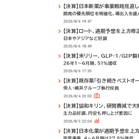
【決算】日本新薬が事業戦略見直
開発の優先順位を明確化、導出入を盛
2026/8/6 19:47
【決算】ロート、通期予想を上方修
日本やアジアなど好調
2026/8/6 18:49
【決算】米リリー、GLP-1/GI
26年1～6月期、51％増収
2026/8/6 17:35
【決算】既存薬「引き続きベストオ
帝人・嶋井グループ執行役員
2026/8/4 20:03
【決算】協和キリン、研開費減で大
主力品好調、円安も押し上げ要因に
2026/8/3 22:04
【決算】日本化薬が通期予想を上
医薬事業、4～6月期は27.8％増収