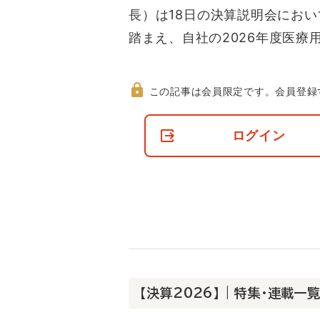
長）は18日の決算説明会にお
踏まえ、自社の2026年度医療
この記事は会員限定です。
会員登録
非
会
ログイン
員
の
閲
覧
制
限
に
つ
い
て
【決算2026】 | 特集・連載一