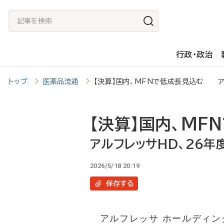
メ
記
イ
事
ン
を
行政・政治
コ
検
ン
索
トップ
医薬品流通
【決算】国内、MFNで低成長見込む ア
テ
ン
ツ
【決算】国内、MF
に
アルフレッサHD、26
移
2026/5/18 20:19
動
保存
する
アルフレッサ ホールディン