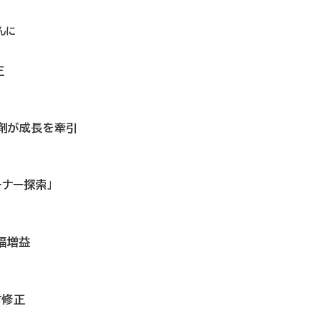
し
んに
正
P製剤が成長を牽引
ーナー探索」
幅増益
方修正