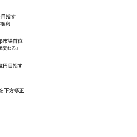
長目指す
与製剤
ドβ市場首位
場変わる」
0億円目指す
想を下方修正