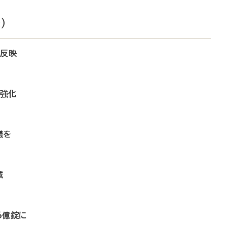
）
に反映
の強化
議を
減
6億錠に