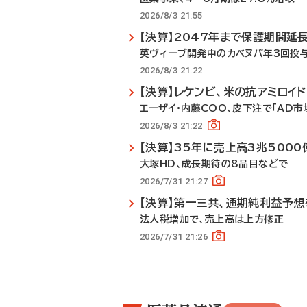
2026/8/3 21:55
【決算】2047年まで保護期間延
英ヴィーブ開発中のカベヌバ年3回投
2026/8/3 21:22
【決算】レケンビ、米の抗アミロイ
エーザイ・内藤COO、皮下注で「AD市
2026/8/3 21:22
【決算】35年に売上高3兆500
大塚HD、成長期待の8品目などで
2026/7/31 21:27
【決算】第一三共、通期純利益予
法人税増加で、売上高は上方修正
2026/7/31 21:26