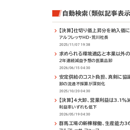
自動検索（類似記事表示
【決算】仕切り価上昇分を納入価
アルフレッサHD・荒川社長
2025/11/07 19:38
求められる環境適応と本業以外
2年連続減益予想の医薬品卸
2026/06/15 04:30
安定供給のコスト負担、真剣に協
卸の流通不採算が深刻化
2025/10/20 04:30
【決算】4大卸、営業利益は3.1％
利益率いずれも低下
2026/05/19 04:30
群馬工場の新棟稼働、生産能力3