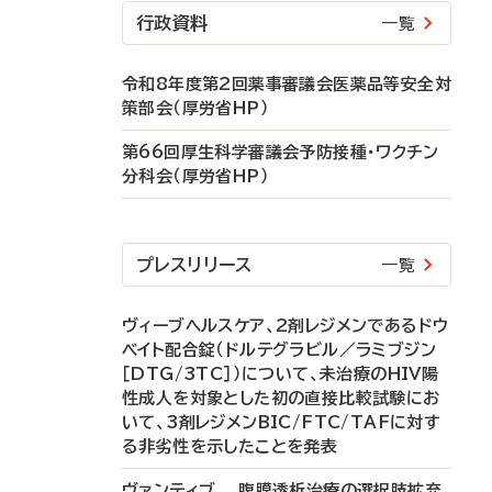
行政資料
一覧
令和8年度第2回薬事審議会医薬品等安全対
策部会（厚労省HP）
第66回厚生科学審議会予防接種・ワクチン
分科会（厚労省HP）
プレスリリース
一覧
ヴィーブヘルスケア、2剤レジメンであるドウ
ベイト配合錠（ドルテグラビル／ラミブジン
［DTG/3TC］）について、未治療のHIV陽
性成人を対象とした初の直接比較試験にお
いて、3剤レジメンBIC/FTC/TAFに対す
る非劣性を示したことを発表
ヴァンティブ 腹膜透析治療の選択肢拡充