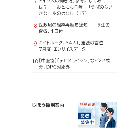
ドイツ人の働き方、参考にしてみて
は？ おとにち金曜 「うぱのちい
さな一歩のはなし」（17）
医政局の組織再編を通知 厚生労
働省、4日付
キイトルーダ、34カ月連続の首位
7月度・エンサイスデータ
【中医協】「テロメライシン」など22成
分、DPC対象外
寄
稿
じほう採用案内