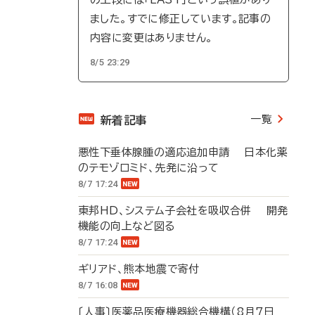
ました。すでに修正しています。記事の
内容に変更はありません。
8/5 23:29
一覧
新着記事
悪性下垂体腺腫の適応追加申請 日本化薬
のテモゾロミド、先発に沿って
8/7 17:24
東邦HD、システム子会社を吸収合併 開発
機能の向上など図る
8/7 17:24
ギリアド、熊本地震で寄付
8/7 16:08
〔人事〕医薬品医療機器総合機構（8月7日