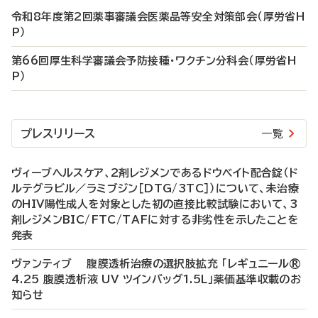
令和8年度第2回薬事審議会医薬品等安全対策部会（厚労省H
P）
第66回厚生科学審議会予防接種・ワクチン分科会（厚労省H
P）
プレスリリース
一覧
ヴィーブヘルスケア、2剤レジメンであるドウベイト配合錠（ド
ルテグラビル／ラミブジン［DTG/3TC］）について、未治療
のHIV陽性成人を対象とした初の直接比較試験において、3
剤レジメンBIC/FTC/TAFに対する非劣性を示したことを
発表
ヴァンティブ 腹膜透析治療の選択肢拡充 「レギュニール®
4.25 腹膜透析液 UV ツインバッグ1.5L」薬価基準収載のお
知らせ