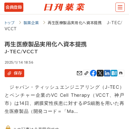
メ
会員登録
イ
ン
トップ
製薬企業
再生医療製品実用化へ資本提携 J-TEC/
VCCT
コ
ン
再生医療製品実用化へ資本提携
テ
J-TEC/VCCT
ン
2025/1/14 18:56
ツ
保存
に
ジャパン・ティッシュエンジニアリング（J-TEC）
移
とベンチャー企業のVC Cell Therapy（VCCT、神戸
動
市）は14日、網膜変性疾患に対するiPS細胞を用いた再
生医療製品（開発コード＝「Ma…