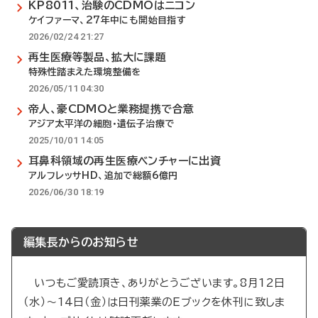
KP8011、治験のCDMOはニコン
ケイファーマ、27年中にも開始目指す
2026/02/24 21:27
再生医療等製品、拡大に課題
特殊性踏まえた環境整備を
2026/05/11 04:30
帝人、豪CDMOと業務提携で合意
アジア太平洋の細胞・遺伝子治療で
2025/10/01 14:05
耳鼻科領域の再生医療ベンチャーに出資
アルフレッサHD、追加で総額6億円
2026/06/30 18:19
編集長からのお知らせ
いつもご愛読頂き、ありがとうございます。8月12日
（水）～14日（金）は日刊薬業のEブックを休刊に致しま