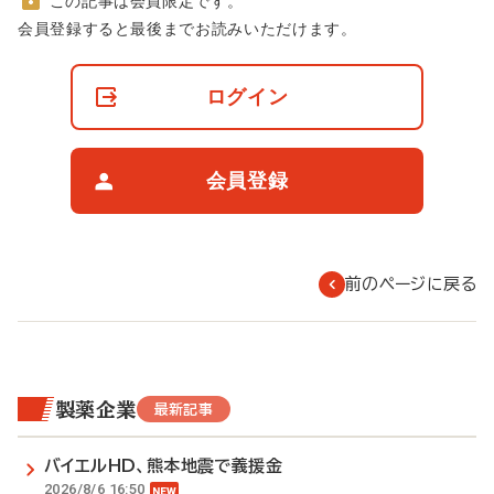
この記事は会員限定です。
非
会員登録すると最後までお読みいただけます。
会
員
の
ログイン
閲
覧
制
限
会員登録
に
つ
い
て
前のページに戻る
製薬企業
最新記事
バイエルHD、熊本地震で義援金
2026/8/6 16:50