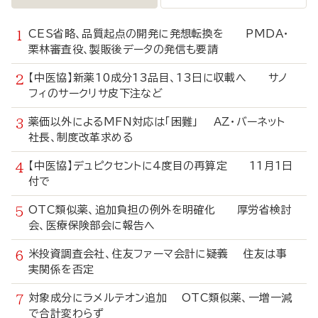
CES省略、品質起点の開発に発想転換を PMDA・
栗林審査役、製販後データの発信も要請
【中医協】新薬10成分13品目、13日に収載へ サノ
フィのサークリサ皮下注など
薬価以外によるMFN対応は「困難」 AZ・バーネット
社長、制度改革求める
【中医協】デュピクセントに4度目の再算定 11月1日
付で
OTC類似薬、追加負担の例外を明確化 厚労省検討
会、医療保険部会に報告へ
米投資調査会社、住友ファーマ会計に疑義 住友は事
実関係を否定
対象成分にラメルテオン追加 OTC類似薬、一増一減
で合計変わらず