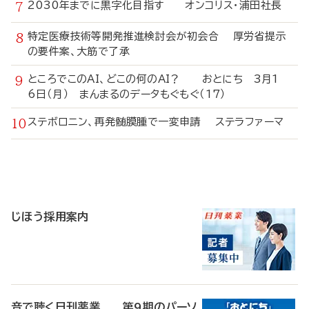
2030年までに黒字化目指す オンコリス・浦田社長
特定医療技術等開発推進検討会が初会合 厚労省提示
の要件案、大筋で了承
ところでこのAI、どこの何のAI？ おとにち 3月1
6日（月） まんまるのデータもぐもぐ（17）
ステボロニン、再発髄膜腫で一変申請 ステラファーマ
寄
稿
じほう採用案内
音で聴く日刊薬業 第9期のパーソ