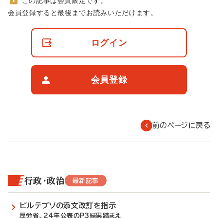
この記事は会員限定です。
非
会員登録すると最後までお読みいただけます。
会
員
の
ログイン
閲
覧
制
限
会員登録
に
つ
い
て
前のページに戻る
行政・政治
最新記事
ビルテプソの添文改訂を指示
厚労省、24年公表のP3結果踏まえ