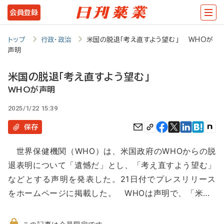
メ
会員登録
イ
ン
トップ
行政・政治
米国の脱退「考え直すよう望む」 WHOが
声明
コ
ン
米国の脱退「考え直すよう望む」
テ
WHOが声明
ン
2025/1/22 15:39
ツ
保存
に
世界保健機関（WHO）は、米国政府のWHOからの脱
移
退表明について「遺憾だ」とし、「考え直すよう望む」
動
などとする声明を発表した。21日付でプレスリリース
をホームページに掲載した。 WHOは声明で、「米…