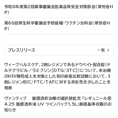
令和8年度第2回薬事審議会医薬品等安全対策部会（厚労省H
P）
第66回厚生科学審議会予防接種・ワクチン分科会（厚労省H
P）
プレスリリース
一覧
ヴィーブヘルスケア、2剤レジメンであるドウベイト配合錠（ド
ルテグラビル／ラミブジン［DTG/3TC］）について、未治療
のHIV陽性成人を対象とした初の直接比較試験において、3
剤レジメンBIC/FTC/TAFに対する非劣性を示したことを
発表
ヴァンティブ 腹膜透析治療の選択肢拡充 「レギュニール®
4.25 腹膜透析液 UV ツインバッグ1.5L」薬価基準収載のお
知らせ