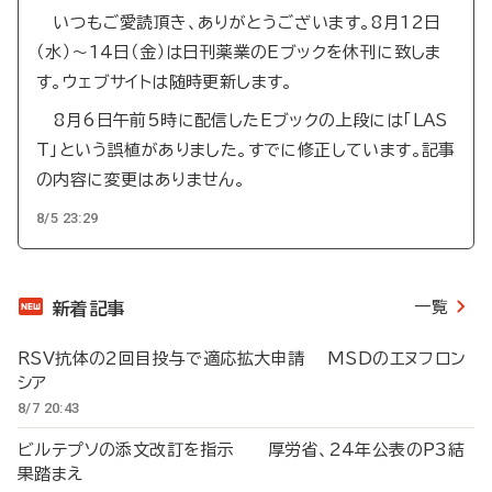
いつもご愛読頂き、ありがとうございます。8月12日
（水）～14日（金）は日刊薬業のEブックを休刊に致しま
す。ウェブサイトは随時更新します。
8月6日午前5時に配信したEブックの上段には「LAS
T」という誤植がありました。すでに修正しています。記事
の内容に変更はありません。
8/5 23:29
一覧
新着記事
RSV抗体の2回目投与で適応拡大申請 MSDのエヌフロン
シア
8/7 20:43
ビルテプソの添文改訂を指示 厚労省、24年公表のP3結
果踏まえ