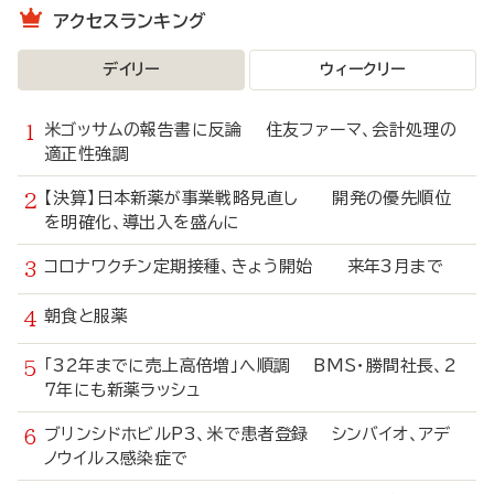
アクセスランキング
デイリー
ウィークリー
米ゴッサムの報告書に反論 住友ファーマ、会計処理の
適正性強調
【決算】日本新薬が事業戦略見直し 開発の優先順位
を明確化、導出入を盛んに
コロナワクチン定期接種、きょう開始 来年3月まで
朝食と服薬
「32年までに売上高倍増」へ順調 BMS・勝間社長、2
7年にも新薬ラッシュ
ブリンシドホビルP3、米で患者登録 シンバイオ、アデ
ノウイルス感染症で