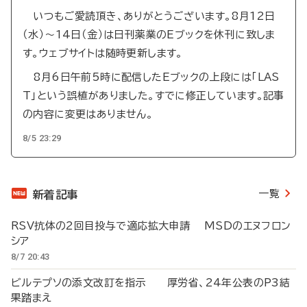
いつもご愛読頂き、ありがとうございます。8月12日
（水）～14日（金）は日刊薬業のEブックを休刊に致しま
す。ウェブサイトは随時更新します。
8月6日午前5時に配信したEブックの上段には「LAS
T」という誤植がありました。すでに修正しています。記事
の内容に変更はありません。
8/5 23:29
一覧
新着記事
RSV抗体の2回目投与で適応拡大申請 MSDのエヌフロン
シア
8/7 20:43
ビルテプソの添文改訂を指示 厚労省、24年公表のP3結
果踏まえ