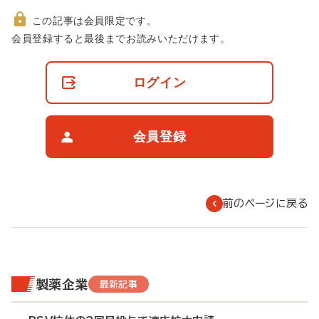
この記事は会員限定です。
非
会員登録すると最後までお読みいただけます。
会
員
の
ログイン
閲
覧
制
限
会員登録
に
つ
い
て
前のページに戻る
製薬企業
最新記事