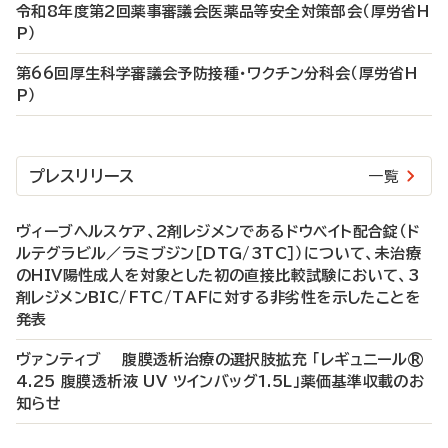
令和8年度第2回薬事審議会医薬品等安全対策部会（厚労省H
P）
第66回厚生科学審議会予防接種・ワクチン分科会（厚労省H
P）
プレスリリース
一覧
ヴィーブヘルスケア、2剤レジメンであるドウベイト配合錠（ド
ルテグラビル／ラミブジン［DTG/3TC］）について、未治療
のHIV陽性成人を対象とした初の直接比較試験において、3
剤レジメンBIC/FTC/TAFに対する非劣性を示したことを
発表
ヴァンティブ 腹膜透析治療の選択肢拡充 「レギュニール®
4.25 腹膜透析液 UV ツインバッグ1.5L」薬価基準収載のお
知らせ