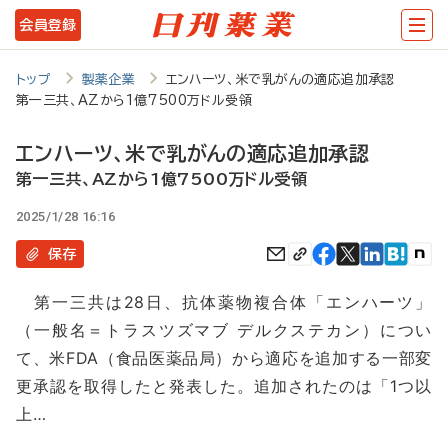
メ
会員登録
イ
ン
トップ
製薬企業
エンハーツ、米で乳がんの適応追加承認
第一三共、AZから1億7500万ドル受領
コ
ン
エンハーツ、米で乳がんの適応追加承認
テ
第一三共、AZから1億7500万ドル受領
ン
2025/1/28 16:16
ツ
保存
に
第一三共は28日、抗体薬物複合体「エンハーツ」
移
（一般名＝トラスツズマブ デルクステカン）につい
動
て、米FDA（食品医薬品局）から適応を追加する一部変
更承認を取得したと発表した。追加されたのは「1つ以
上…