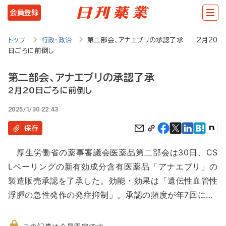
メ
会員登録
イ
ン
トップ
行政・政治
第二部会、アナエブリの承認了承 2月20
日ごろに前倒し
コ
ン
第二部会、アナエブリの承認了承
テ
2月20日ごろに前倒し
ン
2025/1/30 22:43
ツ
保存
に
厚生労働省の薬事審議会医薬品第二部会は30日、CS
移
Lベーリングの新有効成分含有医薬品「アナエブリ」の
動
製造販売承認を了承した。効能・効果は「遺伝性血管性
浮腫の急性発作の発症抑制」。承認の頻度が年7回に…