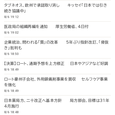
タブネオス、欧州で承認取り消し キッセイ「日本では引き
続き協議中」
8/6 19:12
医政局の組織再編を通知 厚生労働省、4日付
8/6 19:02
企業統治、問われる「質」の改革 5年ぶり指針改訂、「骨抜
き」批判も
8/6 18:50
【決算】ロート、通期予想を上方修正 日本やアジアなど好調
8/6 18:49
ロート豪州子会社、外用鎮痛剤事業を買収 セルフケア事業
を強化
8/6 18:49
日本薬局方、二十改正へ基本方針 局方部会、目標は31年
4月施行
8/6 18:48