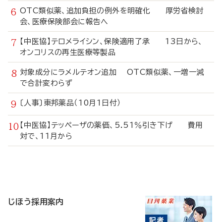
OTC類似薬、追加負担の例外を明確化 厚労省検討
会、医療保険部会に報告へ
【中医協】テロメライシン、保険適用了承 13日から、
オンコリスの再生医療等製品
対象成分にラメルテオン追加 OTC類似薬、一増一減
で合計変わらず
〔人事〕東邦薬品（10月1日付）
【中医協】テッペーザの薬価、5.51％引き下げ 費用
対で、11月から
寄
稿
じほう採用案内