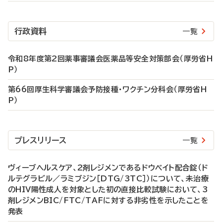
行政資料
一覧
令和8年度第2回薬事審議会医薬品等安全対策部会（厚労省H
P）
第66回厚生科学審議会予防接種・ワクチン分科会（厚労省H
P）
プレスリリース
一覧
ヴィーブヘルスケア、2剤レジメンであるドウベイト配合錠（ド
ルテグラビル／ラミブジン［DTG/3TC］）について、未治療
のHIV陽性成人を対象とした初の直接比較試験において、3
剤レジメンBIC/FTC/TAFに対する非劣性を示したことを
発表