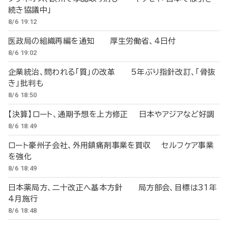
続き協議中」
8/6 19:12
医政局の組織再編を通知 厚生労働省、4日付
8/6 19:02
企業統治、問われる「質」の改革 5年ぶり指針改訂、「骨抜
き」批判も
8/6 18:50
【決算】ロート、通期予想を上方修正 日本やアジアなど好調
8/6 18:49
ロート豪州子会社、外用鎮痛剤事業を買収 セルフケア事業
を強化
8/6 18:49
日本薬局方、二十改正へ基本方針 局方部会、目標は31年
4月施行
8/6 18:48