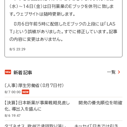
（水）～14日（金）は日刊薬業のEブックを休刊に致しま
す。ウェブサイトは随時更新します。
8月6日午前5時に配信したEブックの上段には「LAS
T」という誤植がありました。すでに修正しています。記事
の内容に変更はありません。
8/5 23:29
一覧
新着記事
〔人事〕厚生労働省（8月7日付）
8/7 00:00
【決算】日本新薬が事業戦略見直し 開発の優先順位を明確
化、導出入を盛んに
8/6 19:47
タブネオス、欧州で承認取り消し キッセイ「日本では引き