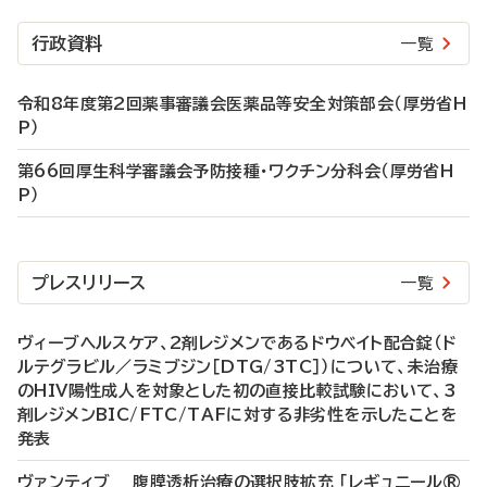
行政資料
一覧
令和8年度第2回薬事審議会医薬品等安全対策部会（厚労省H
P）
第66回厚生科学審議会予防接種・ワクチン分科会（厚労省H
P）
プレスリリース
一覧
ヴィーブヘルスケア、2剤レジメンであるドウベイト配合錠（ド
ルテグラビル／ラミブジン［DTG/3TC］）について、未治療
のHIV陽性成人を対象とした初の直接比較試験において、3
剤レジメンBIC/FTC/TAFに対する非劣性を示したことを
発表
ヴァンティブ 腹膜透析治療の選択肢拡充 「レギュニール®