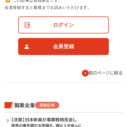
この記事は会員限定です。
非
会員登録すると最後までお読みいただけます。
会
員
の
ログイン
閲
覧
制
限
会員登録
に
つ
い
て
前のページに戻る
製薬企業
最新記事
【決算】日本新薬が事業戦略見直し
開発の優先順位を明確化、導出入を盛んに