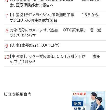
会、医療保険部会に報告へ
【中医協】テロメライシン、保険適用了承 13日から、
オンコリスの再生医療等製品
対象成分にラメルテオン追加 OTC類似薬、一増一減
で合計変わらず
〔人事〕東邦薬品（10月1日付）
【中医協】テッペーザの薬価、5.51％引き下げ 費用
対で、11月から
寄
稿
じほう採用案内