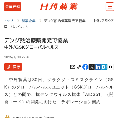
メ
会員登録
イ
ン
トップ
製薬企業
デング熱治療薬開発で協業 中外/GSKグ
ローバルヘルス
コ
ン
デング熱治療薬開発で協業
テ
中外/GSKグローバルヘルス
ン
2025/1/30 22:43
ツ
保存
に
中外製薬は30日、グラクソ・スミスクライン（GS
移
K）のグローバルヘルスユニット（GSKグローバルヘル
動
ス）との間で、抗デングウイルス抗体「AID351」（開
発コード）の開発に向けたコラボレーション契約…