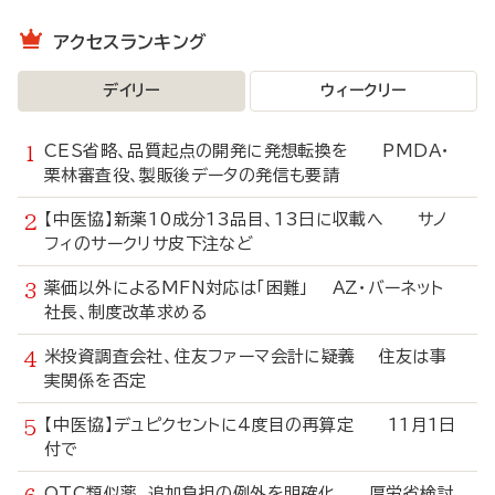
アクセスランキング
デイリー
ウィークリー
CES省略、品質起点の開発に発想転換を PMDA・
栗林審査役、製販後データの発信も要請
【中医協】新薬10成分13品目、13日に収載へ サノ
フィのサークリサ皮下注など
薬価以外によるMFN対応は「困難」 AZ・バーネット
社長、制度改革求める
米投資調査会社、住友ファーマ会計に疑義 住友は事
実関係を否定
【中医協】デュピクセントに4度目の再算定 11月1日
付で
OTC類似薬、追加負担の例外を明確化 厚労省検討