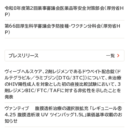
令和8年度第2回薬事審議会医薬品等安全対策部会（厚労省H
P）
第66回厚生科学審議会予防接種・ワクチン分科会（厚労省H
P）
プレスリリース
一覧
ヴィーブヘルスケア、2剤レジメンであるドウベイト配合錠（ド
ルテグラビル／ラミブジン［DTG/3TC］）について、未治療
のHIV陽性成人を対象とした初の直接比較試験において、3
剤レジメンBIC/FTC/TAFに対する非劣性を示したことを
発表
ヴァンティブ 腹膜透析治療の選択肢拡充 「レギュニール®
4.25 腹膜透析液 UV ツインバッグ1.5L」薬価基準収載のお
知らせ