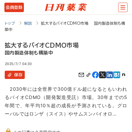
メ
会員登録
イ
ン
トップ
解説
拡大するバイオCDMO市場 国内製造体制も構
築中
コ
ン
拡大するバイオCDMO市場
テ
国内製造体制も構築中
ン
2025/7/7 04:30
ツ
保存
に
2030年には全世界で300億ドル超になるともいわれ
移
るバイオCDMO（開発製造受託）市場。30年までの5
動
年間で、年平均10％超の成長が予測されている。グロ
ーバルではロンザ（スイス）やサムスンバイオロ…