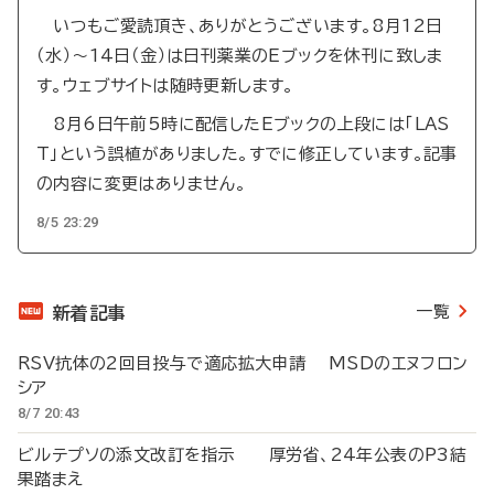
いつもご愛読頂き、ありがとうございます。8月12日
（水）～14日（金）は日刊薬業のEブックを休刊に致しま
す。ウェブサイトは随時更新します。
8月6日午前5時に配信したEブックの上段には「LAS
T」という誤植がありました。すでに修正しています。記事
の内容に変更はありません。
8/5 23:29
一覧
新着記事
RSV抗体の2回目投与で適応拡大申請 MSDのエヌフロン
シア
8/7 20:43
ビルテプソの添文改訂を指示 厚労省、24年公表のP3結
果踏まえ