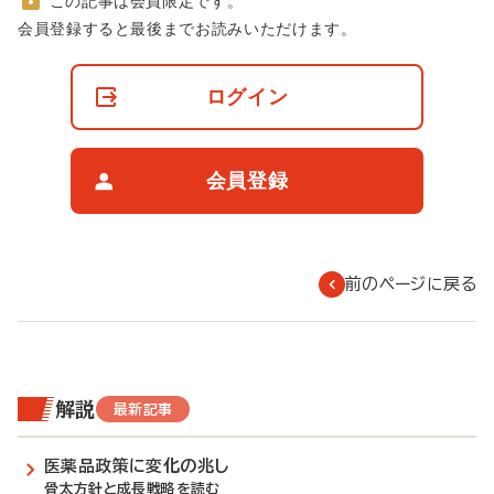
この記事は会員限定です。
非
会員登録すると最後までお読みいただけます。
会
員
の
ログイン
閲
覧
制
限
会員登録
に
つ
い
て
前のページに戻る
解説
最新記事
医薬品政策に変化の兆し
骨太方針と成長戦略を読む