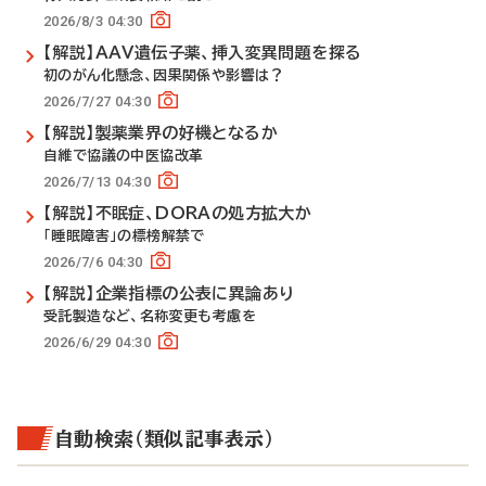
2026/8/3 04:30
【解説】AAV遺伝子薬、挿入変異問題を探る
初のがん化懸念、因果関係や影響は？
2026/7/27 04:30
【解説】製薬業界の好機となるか
自維で協議の中医協改革
2026/7/13 04:30
【解説】不眠症、DORAの処方拡大か
「睡眠障害」の標榜解禁で
2026/7/6 04:30
【解説】企業指標の公表に異論あり
受託製造など、名称変更も考慮を
2026/6/29 04:30
自動検索（類似記事表示）