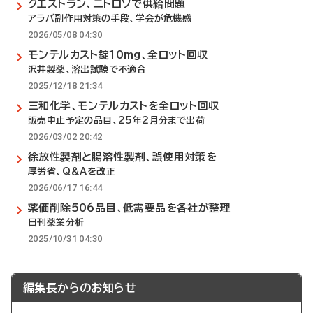
クエストラン、ニトロソで供給問題
アラバ副作用対策の手段、学会が危機感
2026/05/08 04:30
モンテルカスト錠10mg、全ロット回収
沢井製薬、溶出試験で不適合
2025/12/18 21:34
三和化学、モンテルカストを全ロット回収
販売中止予定の品目、25年2月分まで出荷
2026/03/02 20:42
徐放性製剤と腸溶性製剤、誤使用対策を
厚労省、Q＆Aを改正
2026/06/17 16:44
薬価削除506品目、低需要品を各社が整理
日刊薬業分析
2025/10/31 04:30
編集長からのお知らせ