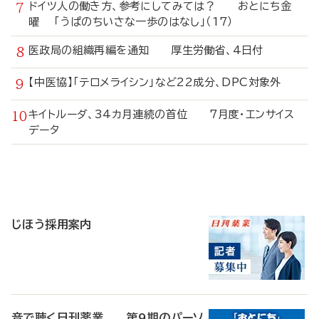
ドイツ人の働き方、参考にしてみては？ おとにち金
曜 「うぱのちいさな一歩のはなし」（17）
医政局の組織再編を通知 厚生労働省、4日付
【中医協】「テロメライシン」など22成分、DPC対象外
キイトルーダ、34カ月連続の首位 7月度・エンサイス
データ
寄
稿
じほう採用案内
音で聴く日刊薬業 第9期のパーソ