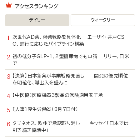
アクセスランキング
デイリー
ウィークリー
次世代AD薬、開発戦略を具体化 エーザイ・井戸CS
O、進行に応じたパイプライン構築
初の低分子GLP-1、2型糖尿病でも申請 リリー、日米
で
【決算】日本新薬が事業戦略見直し 開発の優先順位
を明確化、導出入を盛んに
【中医協】医療機器3製品の保険適用を了承
〔人事〕厚生労働省（8月7日付）
タブネオス、欧州で承認取り消し キッセイ「日本では
引き続き協議中」