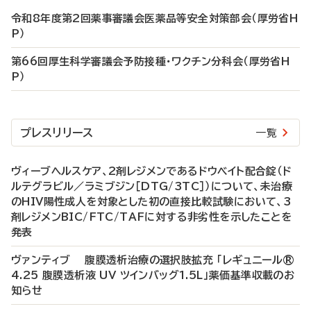
令和8年度第2回薬事審議会医薬品等安全対策部会（厚労省H
P）
第66回厚生科学審議会予防接種・ワクチン分科会（厚労省H
P）
プレスリリース
一覧
ヴィーブヘルスケア、2剤レジメンであるドウベイト配合錠（ド
ルテグラビル／ラミブジン［DTG/3TC］）について、未治療
のHIV陽性成人を対象とした初の直接比較試験において、3
剤レジメンBIC/FTC/TAFに対する非劣性を示したことを
発表
ヴァンティブ 腹膜透析治療の選択肢拡充 「レギュニール®
4.25 腹膜透析液 UV ツインバッグ1.5L」薬価基準収載のお
知らせ