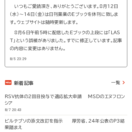
いつもご愛読頂き、ありがとうございます。8月12日
（水）～14日（金）は日刊薬業のEブックを休刊に致しま
す。ウェブサイトは随時更新します。
8月6日午前5時に配信したEブックの上段には「LAS
T」という誤植がありました。すでに修正しています。記事
の内容に変更はありません。
8/5 23:29
一覧
新着記事
RSV抗体の2回目投与で適応拡大申請 MSDのエヌフロン
シア
8/7 20:43
ビルテプソの添文改訂を指示 厚労省、24年公表のP3結
果踏まえ