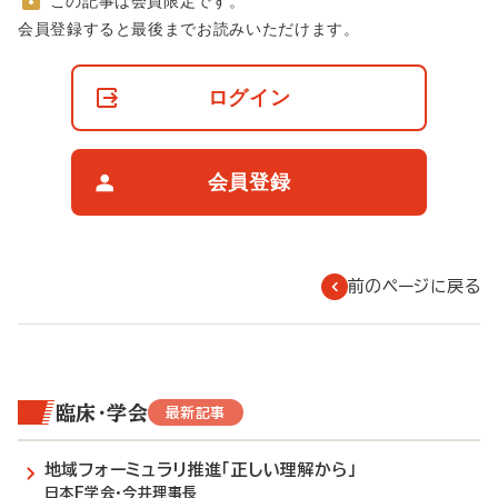
この記事は会員限定です。
非
会員登録すると最後までお読みいただけます。
会
員
の
ログイン
閲
覧
制
限
会員登録
に
つ
い
て
前のページに戻る
臨床・学会
最新記事
地域フォーミュラリ推進「正しい理解から」
日本F学会・今井理事長