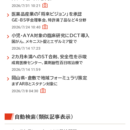
2026/7/31 10:21
医薬品産業の「将来ビジョン」を承認
GE・BS学会理事会、特許満了品など4分野
2026/7/24 10:40
小児・AYA対象の臨床研究にDCT導入
国がん、メキニスト錠とエザルミア錠で
2026/7/14 17:23
2カ月未満へのST合剤、安全性を示唆
成育医療センター、薬剤耐性百日咳治療で
2026/7/14 11:59
岡山県・倉敷で地域フォーミュラリ策定
まずARBとスタチン対象に
2026/7/8 04:30
自動検索（類似記事表示）