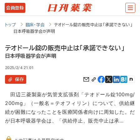
メ
会員登録
イ
ン
トップ
臨床・学会
テオドール錠の販売中止は「承諾できない」
日本呼吸器学会が声明
コ
ン
テオドール錠の販売中止は「承諾できない」
テ
日本呼吸器学会が声明
ン
2025/2/4 21:01
ツ
保存
に
田辺三菱製薬が気管支拡張剤「テオドール錠100mg/
移
200mg」（一般名＝テオフィリン）について、供給継
動
続が困難になったことを医療関係者向けに周知した。だ
が日本呼吸器学会は、「供給停止、販売中止は承…