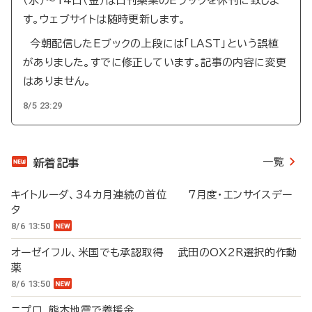
（水）～14日（金）は日刊薬業のEブックを休刊に致しま
す。ウェブサイトは随時更新します。
今朝配信したEブックの上段には「LAST」という誤植
がありました。すでに修正しています。記事の内容に変更
はありません。
8/5 23:29
一覧
新着記事
キイトルーダ、34カ月連続の首位 7月度・エンサイスデー
タ
8/6 13:50
オーゼイフル、米国でも承認取得 武田のOX2R選択的作動
薬
8/6 13:50
ニプロ、熊本地震で義援金