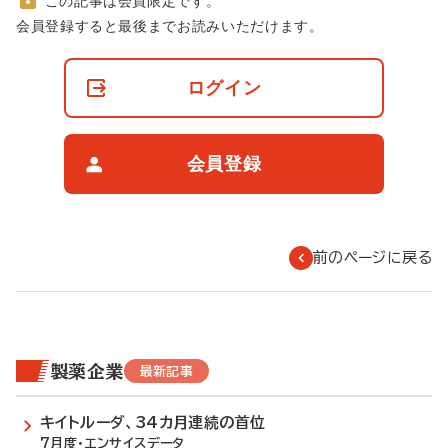
この記事は会員限定です。
非
会員登録すると最後までお読みいただけます。
会
員
の
ログイン
閲
覧
制
限
会員登録
に
つ
い
て
前のページに戻る
製薬企業
最新記事
キイトルーダ、34カ月連続の首位
7月度・エンサイスデータ