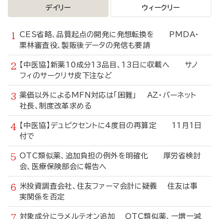
デイリー
ウィークリー
CES省略、品質起点の開発に発想転換を PMDA・
栗林審査役、製販後データの発信も要請
【中医協】新薬10成分13品目、13日に収載へ サノ
フィのサークリサ皮下注など
薬価以外によるMFN対応は「困難」 AZ・バーネット
社長、制度改革求める
【中医協】デュピクセントに4度目の再算定 11月1日
付で
OTC類似薬、追加負担の例外を明確化 厚労省検討
会、医療保険部会に報告へ
米投資調査会社、住友ファーマ会計に疑義 住友は事
実関係を否定
対象成分にラメルテオン追加 OTC類似薬、一増一減