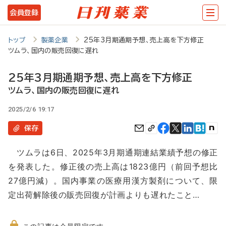
メ
会員登録
イ
ン
トップ
製薬企業
25年3月期通期予想、売上高を下方修正
ツムラ、国内の販売回復に遅れ
コ
ン
25年3月期通期予想、売上高を下方修正
テ
ツムラ、国内の販売回復に遅れ
ン
2025/2/6 19:17
ツ
保存
に
ツムラは6日、2025年3月期通期連結業績予想の修正
移
を発表した。修正後の売上高は1823億円（前回予想比
動
27億円減）。国内事業の医療用漢方製剤について、限
定出荷解除後の販売回復が計画よりも遅れたこと…