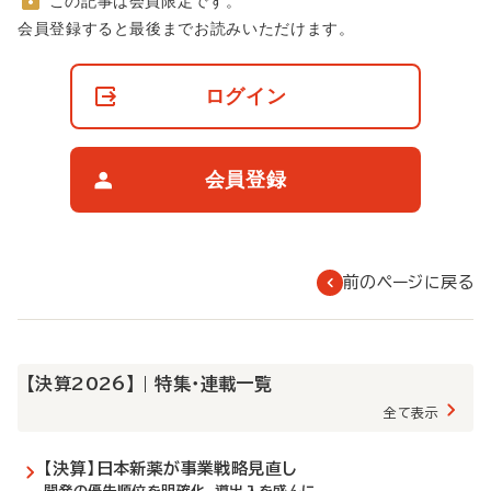
この記事は会員限定です。
非
会員登録すると最後までお読みいただけます。
会
員
の
ログイン
閲
覧
制
限
会員登録
に
つ
い
て
前のページに戻る
【決算2026】 | 特集・連載一覧
全て表示
【決算】日本新薬が事業戦略見直し