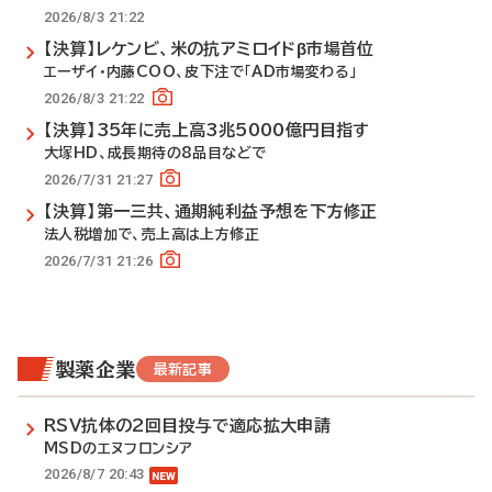
2026/8/3 21:22
【決算】レケンビ、米の抗アミロイドβ市場首位
エーザイ・内藤COO、皮下注で「AD市場変わる」
2026/8/3 21:22
【決算】35年に売上高3兆5000億円目指す
大塚HD、成長期待の8品目などで
2026/7/31 21:27
【決算】第一三共、通期純利益予想を下方修正
法人税増加で、売上高は上方修正
2026/7/31 21:26
製薬企業
最新記事
RSV抗体の2回目投与で適応拡大申請
MSDのエヌフロンシア
2026/8/7 20:43