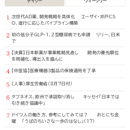
デイリー
ウィークリー
次世代AD薬、開発戦略を具体化 エーザイ・井戸CS
O、進行に応じたパイプライン構築
初の低分子GLP-1、2型糖尿病でも申請 リリー、日米
で
【決算】日本新薬が事業戦略見直し 開発の優先順位
を明確化、導出入を盛んに
【中医協】医療機器3製品の保険適用を了承
〔人事〕厚生労働省（8月7日付）
タブネオス、欧州で承認取り消し キッセイ「日本では
引き続き協議中」
ドイツ人の働き方、参考にしてみては？ おとにち金
曜 「うぱのちいさな一歩のはなし」（17）