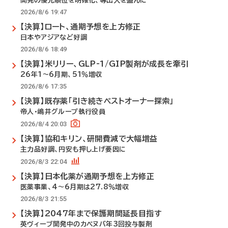
開発の優先順位を明確化、導出入を盛んに
2026/8/6 19:47
【決算】ロート、通期予想を上方修正
日本やアジアなど好調
2026/8/6 18:49
【決算】米リリー、GLP-1/GIP製剤が成長を牽引
26年1～6月期、51％増収
2026/8/6 17:35
【決算】既存薬「引き続きベストオーナー探索」
帝人・嶋井グループ執行役員
2026/8/4 20:03
【決算】協和キリン、研開費減で大幅増益
主力品好調、円安も押し上げ要因に
2026/8/3 22:04
【決算】日本化薬が通期予想を上方修正
医薬事業、4～6月期は27.8％増収
2026/8/3 21:55
【決算】2047年まで保護期間延長目指す
英ヴィーブ開発中のカベヌバ年3回投与製剤