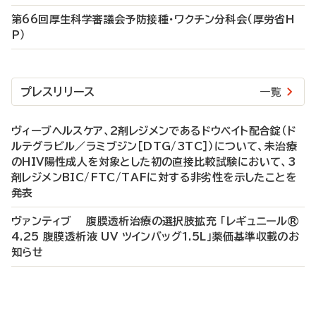
第66回厚生科学審議会予防接種・ワクチン分科会（厚労省H
P）
プレスリリース
一覧
ヴィーブヘルスケア、2剤レジメンであるドウベイト配合錠（ド
ルテグラビル／ラミブジン［DTG/3TC］）について、未治療
のHIV陽性成人を対象とした初の直接比較試験において、3
剤レジメンBIC/FTC/TAFに対する非劣性を示したことを
発表
ヴァンティブ 腹膜透析治療の選択肢拡充 「レギュニール®
4.25 腹膜透析液 UV ツインバッグ1.5L」薬価基準収載のお
知らせ
P