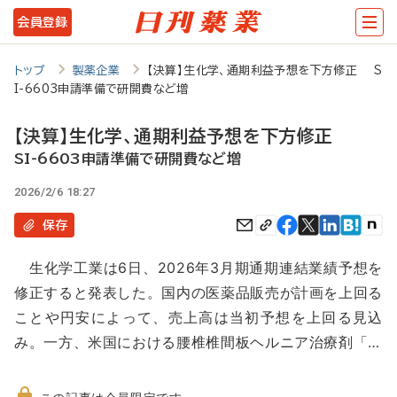
メ
会員登録
イ
ン
トップ
製薬企業
【決算】生化学、通期利益予想を下方修正 S
I-6603申請準備で研開費など増
コ
ン
【決算】生化学、通期利益予想を下方修正
テ
SI-6603申請準備で研開費など増
ン
2026/2/6 18:27
ツ
保存
に
生化学工業は6日、2026年3月期通期連結業績予想を
移
修正すると発表した。国内の医薬品販売が計画を上回る
動
ことや円安によって、売上高は当初予想を上回る見込
み。一方、米国における腰椎椎間板ヘルニア治療剤「…