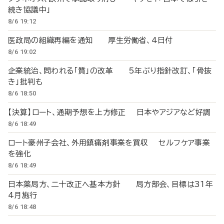
続き協議中」
8/6 19:12
医政局の組織再編を通知 厚生労働省、4日付
8/6 19:02
企業統治、問われる「質」の改革 5年ぶり指針改訂、「骨抜
き」批判も
8/6 18:50
【決算】ロート、通期予想を上方修正 日本やアジアなど好調
8/6 18:49
ロート豪州子会社、外用鎮痛剤事業を買収 セルフケア事業
を強化
8/6 18:49
日本薬局方、二十改正へ基本方針 局方部会、目標は31年
4月施行
8/6 18:48