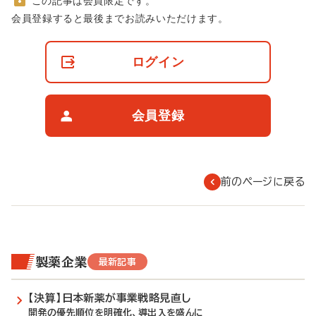
この記事は会員限定です。
非
会員登録すると最後までお読みいただけます。
会
員
の
ログイン
閲
覧
制
限
会員登録
に
つ
い
て
前のページに戻る
製薬企業
最新記事
【決算】日本新薬が事業戦略見直し
開発の優先順位を明確化、導出入を盛んに