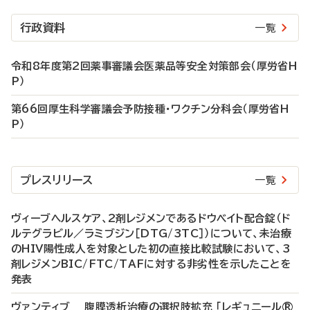
行政資料
一覧
令和8年度第2回薬事審議会医薬品等安全対策部会（厚労省H
P）
第66回厚生科学審議会予防接種・ワクチン分科会（厚労省H
P）
プレスリリース
一覧
ヴィーブヘルスケア、2剤レジメンであるドウベイト配合錠（ド
ルテグラビル／ラミブジン［DTG/3TC］）について、未治療
のHIV陽性成人を対象とした初の直接比較試験において、3
剤レジメンBIC/FTC/TAFに対する非劣性を示したことを
発表
ヴァンティブ 腹膜透析治療の選択肢拡充 「レギュニール®