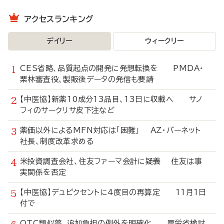
アクセスランキング
デイリー
ウィークリー
CES省略、品質起点の開発に発想転換を PMDA・
栗林審査役、製販後データの発信も要請
【中医協】新薬10成分13品目、13日に収載へ サノ
フィのサークリサ皮下注など
薬価以外によるMFN対応は「困難」 AZ・バーネット
社長、制度改革求める
米投資調査会社、住友ファーマ会計に疑義 住友は事
実関係を否定
【中医協】デュピクセントに4度目の再算定 11月1日
付で
OTC類似薬、追加負担の例外を明確化 厚労省検討