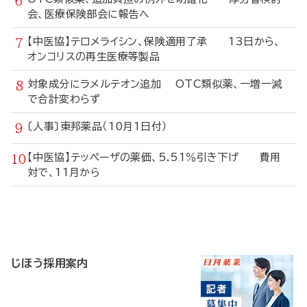
会、医療保険部会に報告へ
【中医協】テロメライシン、保険適用了承 13日から、
オンコリスの再生医療等製品
対象成分にラメルテオン追加 OTC類似薬、一増一減
で合計変わらず
〔人事〕東邦薬品（10月1日付）
【中医協】テッペーザの薬価、5.51％引き下げ 費用
対で、11月から
寄
稿
じほう採用案内