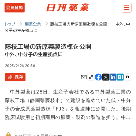
メ
会員登録
イ
ン
トップ
製薬企業
藤枝工場の新原薬製造棟を公開 中外、中
分子の生産拠点に
コ
ン
藤枝工場の新原薬製造棟を公開
テ
中外、中分子の生産拠点に
ン
2025/2/26 20:56
ツ
保存
に
中外製薬は26日、生産子会社である中外製薬工業の
移
藤枝工場（静岡県藤枝市）で建設を進めていた低・中分
動
子の合成原薬製造棟「FJ3」を報道陣に公開した。後期
臨床試験用と初期商用の原薬・製剤の製造を担う。中…