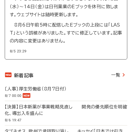
（水）～14日（金）は日刊薬業のEブックを休刊に致しま
す。ウェブサイトは随時更新します。
8月6日午前5時に配信したEブックの上段には「LAS
T」という誤植がありました。すでに修正しています。記事
の内容に変更はありません。
8/5 23:29
一覧
新着記事
〔人事〕厚生労働省（8月7日付）
8/7 00:00
【決算】日本新薬が事業戦略見直し 開発の優先順位を明確
化、導出入を盛んに
8/6 19:47
タブネオス、欧州で承認取り消し キッセイ「日本では引き