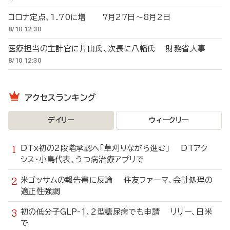
コロナ定点、1.70に増 7月27日～8月2日
8/10 12:30
医療担当の主計官に片山氏、次長に八幡氏 財務省人事
8/10 12:30
アクセスランキング
デイリー
ウィークリー
DTx初の2段階承認へ「草刈りながら進む」 DTアク
シス・小島代表、うつ病治療アプリで
米ゴッサムの報告書に反論 住友ファーマ、会計処理の
適正性強調
初の低分子GLP-1、2型糖尿病でも申請 リリー、日米
で