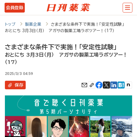
メ
会員登録
イ
ン
トップ
製薬企業
さまざまな条件下で実施！「安定性試験」
おとにち 3月3日（月） アガサの製薬工場ラボツアー！（17）
コ
ン
さまざまな条件下で実施！「安定性試験」
テ
おとにち 3月3日（月） アガサの製薬工場ラボツアー！
（17）
ン
ツ
2025/3/3 04:59
に
保存
移
動