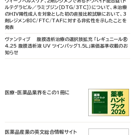
ヴィーブヘルスケア、2剤レジメンであるドウベイト配合錠（ド
ルテグラビル／ラミブジン［DTG/3TC］）について、未治療
のHIV陽性成人を対象とした初の直接比較試験において、3
剤レジメンBIC/FTC/TAFに対する非劣性を示したことを
発表
ヴァンティブ 腹膜透析治療の選択肢拡充 「レギュニール®
4.25 腹膜透析液 UV ツインバッグ1.5L」薬価基準収載のお
知らせ
P
R
医療・医薬品業界をこの1冊に
医薬品産業の英文総合情報サイト