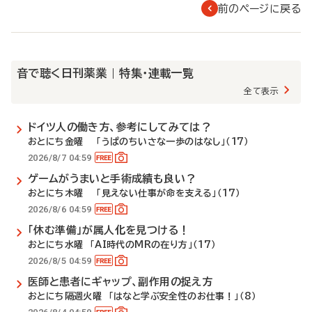
前のページに戻る
音で聴く日刊薬業 | 特集・連載一覧
全て表示
ドイツ人の働き方、参考にしてみては？
おとにち金曜 「うぱのちいさな一歩のはなし」（17）
2026/8/7 04:59
ゲームがうまいと手術成績も良い？
おとにち木曜 「見えない仕事が命を支える」（17）
2026/8/6 04:59
「休む準備」が属人化を見つける！
おとにち水曜 「AI時代のMRの在り方」（17）
2026/8/5 04:59
医師と患者にギャップ、副作用の捉え方
おとにち隔週火曜 「はなと学ぶ安全性のお仕事！」（8）