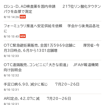
ロシュ・D、AD検査薬を国内申請 217位リン酸化タウタン
パクを血漿で測定
8/10 14:26
フォーミュラリ推進へ安定供給を依頼 学会から後発品各社
に
8/10 13:43
OTC緊急避妊薬販売、全国1万5969店舗に 厚労省・今
月3日時点、6月から1381店舗増
8/10 12:33
OTC遠隔販売、コンビニに「大きな前進」 JFAが報道機関
向け説明会
8/10 12:32
手足口病6.98、減少に転じ 7月20～26日
8/10 12:31
ARI定点、42.87に減 7月20～26日
8/10 12:31