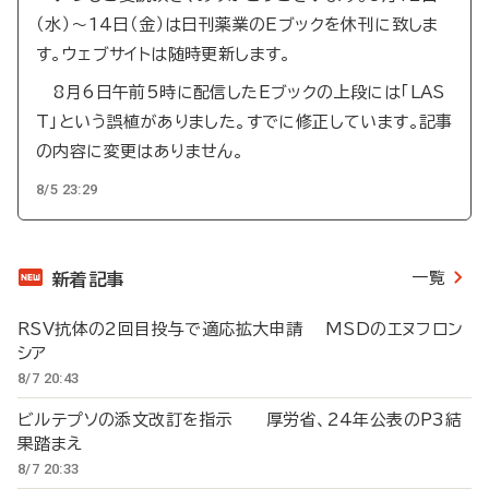
（水）～14日（金）は日刊薬業のEブックを休刊に致しま
す。ウェブサイトは随時更新します。
8月6日午前5時に配信したEブックの上段には「LAS
T」という誤植がありました。すでに修正しています。記事
の内容に変更はありません。
8/5 23:29
一覧
新着記事
RSV抗体の2回目投与で適応拡大申請 MSDのエヌフロン
シア
8/7 20:43
ビルテプソの添文改訂を指示 厚労省、24年公表のP3結
果踏まえ
8/7 20:33