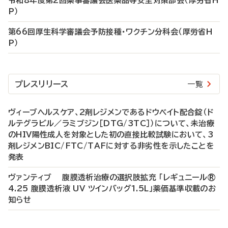
令和8年度第2回薬事審議会医薬品等安全対策部会（厚労省H
P）
第66回厚生科学審議会予防接種・ワクチン分科会（厚労省H
P）
プレスリリース
一覧
ヴィーブヘルスケア、2剤レジメンであるドウベイト配合錠（ド
ルテグラビル／ラミブジン［DTG/3TC］）について、未治療
のHIV陽性成人を対象とした初の直接比較試験において、3
剤レジメンBIC/FTC/TAFに対する非劣性を示したことを
発表
ヴァンティブ 腹膜透析治療の選択肢拡充 「レギュニール®
4.25 腹膜透析液 UV ツインバッグ1.5L」薬価基準収載のお
知らせ