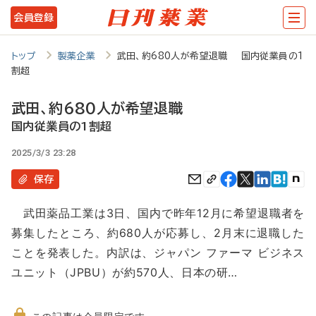
メ
会員登録
イ
ン
トップ
製薬企業
武田、約680人が希望退職 国内従業員の1
割超
コ
ン
武田、約680人が希望退職
テ
国内従業員の1割超
ン
2025/3/3 23:28
ツ
保存
に
武田薬品工業は3日、国内で昨年12月に希望退職者を
移
募集したところ、約680人が応募し、2月末に退職した
動
ことを発表した。内訳は、ジャパン ファーマ ビジネス
ユニット（JPBU）が約570人、日本の研…