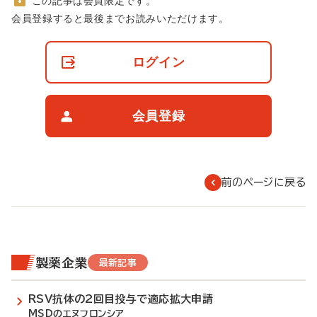
この記事は会員限定です。
非
会員登録すると最後までお読みいただけます。
会
員
の
ログイン
閲
覧
制
限
会員登録
に
つ
い
て
前のページに戻る
製薬企業
最新記事
RSV抗体の2回目投与で適応拡大申請
MSDのエヌフロンシア