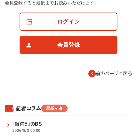
非
会員登録すると最後までお読みいただけます。
会
員
の
ログイン
閲
覧
制
限
会員登録
に
つ
い
て
前のページに戻る
記者コラム
最新記事
「後続5」のBS
2026/8/3 00:00