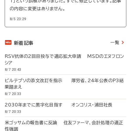
T」という誤植がありました。すでに修正しています。記事
の内容に変更はありません。
8/5 23:29
一覧
新着記事
RSV抗体の2回目投与で適応拡大申請 MSDのエヌフロン
シア
8/7 20:43
ビルテプソの添文改訂を指示 厚労省、24年公表のP3結
果踏まえ
8/7 20:33
2030年までに黒字化目指す オンコリス・浦田社長
8/7 20:33
米ゴッサムの報告書に反論 住友ファーマ、会計処理の適正
性強調