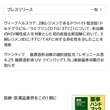
プレスリリース
一覧
ヴィーブヘルスケア、2剤レジメンであるドウベイト配合錠（ド
ルテグラビル／ラミブジン［DTG/3TC］）について、未治療
のHIV陽性成人を対象とした初の直接比較試験において、3
剤レジメンBIC/FTC/TAFに対する非劣性を示したことを
発表
ヴァンティブ 腹膜透析治療の選択肢拡充 「レギュニール®
4.25 腹膜透析液 UV ツインバッグ1.5L」薬価基準収載のお
知らせ
P
R
医療・医薬品業界をこの1冊に