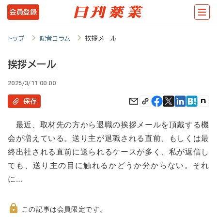
メ
会員登録
イ
ン
トップ
記者コラム
挨拶メール
コ
挨拶メール
ン
2025/3/11 00:00
テ
ン
保存
ツ
最近、取材先の方から退職の挨拶メールを頂戴する機
に
会が増えている。送り主が退職される直前、もしくは最
移
終出社される直前に送られるケースが多く、私が返信し
動
ても、送り主の目に触れるかどうか分からない。それ
に…
この記事は会員限定です。