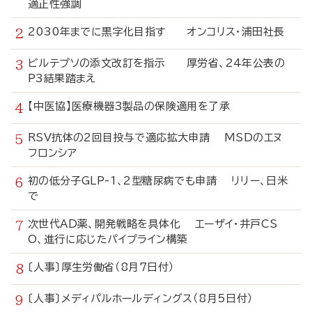
適正性強調
2030年までに黒字化目指す オンコリス・浦田社長
ビルテプソの添文改訂を指示 厚労省、24年公表の
P3結果踏まえ
【中医協】医療機器3製品の保険適用を了承
RSV抗体の2回目投与で適応拡大申請 MSDのエヌ
フロンシア
初の低分子GLP-1、2型糖尿病でも申請 リリー、日米
で
次世代AD薬、開発戦略を具体化 エーザイ・井戸CS
O、進行に応じたパイプライン構築
〔人事〕厚生労働省（8月7日付）
〔人事〕メディパルホールディングス（8月5日付）