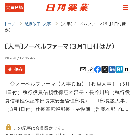
メ
会員登録
イ
ン
トップ
組織改革・人事
〔人事〕ノーベルファーマ（3月1日付ほ
か）
コ
ン
〔人事〕ノーベルファーマ（3月1日付ほか）
テ
2025/3/17 15:46
ン
保存
ツ
に
◇ノーベルファーマ【人事異動】〔役員人事〕（3月
移
1日付）執行役員信頼性保証本部長・長谷川均（執行役
員信頼性保証本部長兼安全管理部長） 〔部長級人事〕
動
（3月1日付）社長室広報部長・林悦朗（営業本部プロ…
この記事は会員限定です。