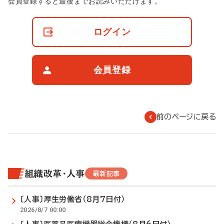
非
会員登録すると最後までお読みいただけます。
会
員
の
ログイン
閲
覧
制
限
会員登録
に
つ
い
て
前のページに戻る
組織改革・人事
最新記事
〔人事〕厚生労働省（8月7日付）
2026/8/7 00:00