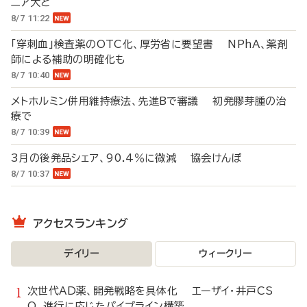
ニア大と
8/7 11:22
「穿刺血」検査薬のOTC化、厚労省に要望書 NPhA、薬剤
師による補助の明確化も
8/7 10:40
メトホルミン併用維持療法、先進Bで審議 初発膠芽腫の治
療で
8/7 10:39
3月の後発品シェア、90.4％に微減 協会けんぽ
8/7 10:37
アクセスランキング
デイリー
ウィークリー
次世代AD薬、開発戦略を具体化 エーザイ・井戸CS
O、進行に応じたパイプライン構築