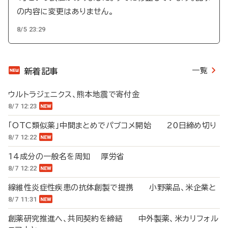
の内容に変更はありません。
8/5 23:29
一覧
新着記事
ウルトラジェニクス、熊本地震で寄付金
8/7 12:23
「OTC類似薬」中間まとめでパブコメ開始 20日締め切り
8/7 12:22
14成分の一般名を周知 厚労省
8/7 12:22
線維性炎症性疾患の抗体創製で提携 小野薬品、米企業と
8/7 11:31
創薬研究推進へ、共同契約を締結 中外製薬、米カリフォル