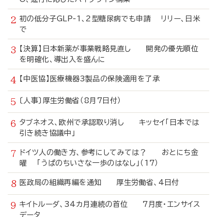
初の低分子GLP-1、2型糖尿病でも申請 リリー、日米
で
【決算】日本新薬が事業戦略見直し 開発の優先順位
を明確化、導出入を盛んに
【中医協】医療機器3製品の保険適用を了承
〔人事〕厚生労働省（8月7日付）
タブネオス、欧州で承認取り消し キッセイ「日本では
引き続き協議中」
ドイツ人の働き方、参考にしてみては？ おとにち金
曜 「うぱのちいさな一歩のはなし」（17）
医政局の組織再編を通知 厚生労働省、4日付
キイトルーダ、34カ月連続の首位 7月度・エンサイス
データ