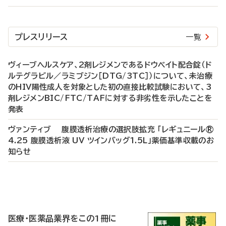
プレスリリース
一覧
ヴィーブヘルスケア、2剤レジメンであるドウベイト配合錠（ド
ルテグラビル／ラミブジン［DTG/3TC］）について、未治療
のHIV陽性成人を対象とした初の直接比較試験において、3
剤レジメンBIC/FTC/TAFに対する非劣性を示したことを
発表
ヴァンティブ 腹膜透析治療の選択肢拡充 「レギュニール®
4.25 腹膜透析液 UV ツインバッグ1.5L」薬価基準収載のお
知らせ
P
R
医療・医薬品業界をこの1冊に