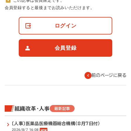
この記事は会員限定です。
非
会員登録すると最後までお読みいただけます。
会
員
の
ログイン
閲
覧
制
限
会員登録
に
つ
い
て
前のページに戻る
組織改革・人事
最新記事
〔人事〕医薬品医療機器総合機構（8月7日付）
2026/8/7 16:08