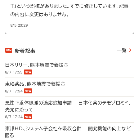
T」という誤植がありました。すでに修正しています。記事
の内容に変更はありません。
8/5 23:29
一覧
新着記事
日本リリー、熊本地震で義援金
8/7 17:55
東和薬品、熊本地震で義援金
8/7 17:54
悪性下垂体腺腫の適応追加申請 日本化薬のテモゾロミド、
先発に沿って
8/7 17:24
東邦HD、システム子会社を吸収合併 開発機能の向上など
図る