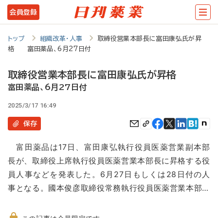
メ
会員登録
イ
ン
トップ
組織改革・人事
取締役営業本部長に富田康弘氏が昇
格 富田薬品、6月27日付
コ
ン
取締役営業本部長に富田康弘氏が昇格
テ
富田薬品、6月27日付
ン
2025/3/17 16:49
ツ
保存
に
富田薬品は17日、富田康弘執行役員医薬営業副本部
移
長が、取締役上席執行役員医薬営業本部長に昇格する役
動
員人事などを発表した。6月27日もしくは28日付の人
事となる。國本俊彦取締役常務執行役員医薬営業本部…