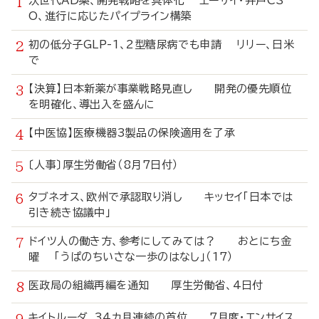
次世代AD薬、開発戦略を具体化 エーザイ・井戸CS
O、進行に応じたパイプライン構築
初の低分子GLP-1、2型糖尿病でも申請 リリー、日米
で
【決算】日本新薬が事業戦略見直し 開発の優先順位
を明確化、導出入を盛んに
【中医協】医療機器3製品の保険適用を了承
〔人事〕厚生労働省（8月7日付）
タブネオス、欧州で承認取り消し キッセイ「日本では
引き続き協議中」
ドイツ人の働き方、参考にしてみては？ おとにち金
曜 「うぱのちいさな一歩のはなし」（17）
医政局の組織再編を通知 厚生労働省、4日付
キイトルーダ、34カ月連続の首位 7月度・エンサイス