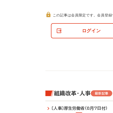
この記事は会員限定です。
会員登録
非
会
ログイン
員
の
閲
覧
制
限
に
つ
い
て
組織改革・人事
最新記事
〔人事〕厚生労働省（8月7日付）