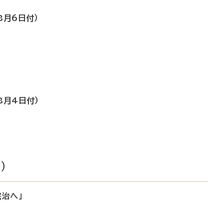
8月6日付）
8月4日付）
）
完治へ」