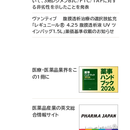
いて、3剤レジメンBIC/FTC/TAFに対す
る非劣性を示したことを発表
ヴァンティブ 腹膜透析治療の選択肢拡充
「レギュニール® 4.25 腹膜透析液 UV ツ
インバッグ1.5L」薬価基準収載のお知らせ
P
R
医療・医薬品業界をこ
の1冊に
医薬品産業の英文総
合情報サイト