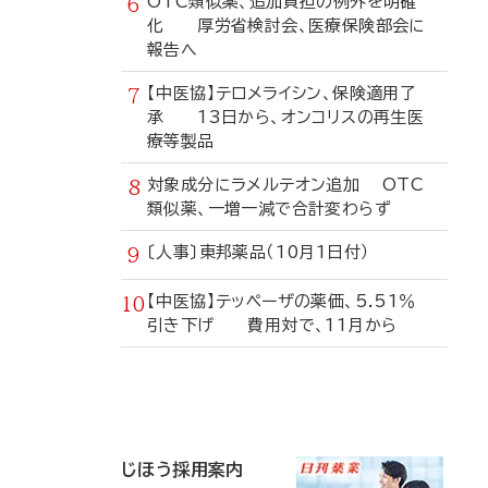
OTC類似薬、追加負担の例外を明確
化 厚労省検討会、医療保険部会に
報告へ
【中医協】テロメライシン、保険適用了
承 13日から、オンコリスの再生医
療等製品
対象成分にラメルテオン追加 OTC
類似薬、一増一減で合計変わらず
〔人事〕東邦薬品（10月1日付）
【中医協】テッペーザの薬価、5.51％
引き下げ 費用対で、11月から
寄
稿
じほう採用案内