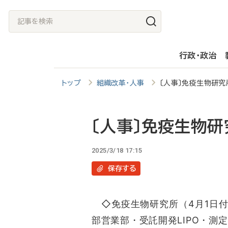
メ
記
イ
事
ン
を
行政・政治
コ
検
ン
索
トップ
組織改革・人事
〔人事〕免疫生物研究
テ
ン
ツ
〔人事〕免疫生物研
に
2025/3/18 17:15
移
保存
する
動
◇免疫生物研究所（4月1日付
部営業部・受託開発LIPO・測