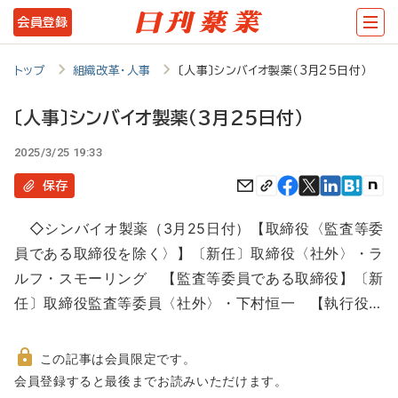
メ
会員登録
イ
ン
トップ
組織改革・人事
〔人事〕シンバイオ製薬（3月25日付）
コ
〔人事〕シンバイオ製薬（3月25日付）
ン
2025/3/25 19:33
テ
ン
保存
ツ
◇シンバイオ製薬（3月25日付）【取締役〈監査等委
に
員である取締役を除く〉】〔新任〕取締役〈社外〉・ラ
移
ルフ・スモーリング 【監査等委員である取締役】〔新
動
任〕取締役監査等委員〈社外〉・下村恒一 【執行役…
この記事は会員限定です。
非
会員登録すると最後までお読みいただけます。
会