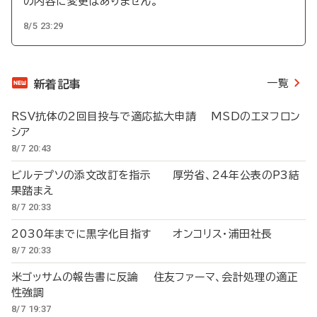
の内容に変更はありません。
8/5 23:29
一覧
新着記事
RSV抗体の2回目投与で適応拡大申請 MSDのエヌフロン
シア
8/7 20:43
ビルテプソの添文改訂を指示 厚労省、24年公表のP3結
果踏まえ
8/7 20:33
2030年までに黒字化目指す オンコリス・浦田社長
8/7 20:33
米ゴッサムの報告書に反論 住友ファーマ、会計処理の適正
性強調
8/7 19:37