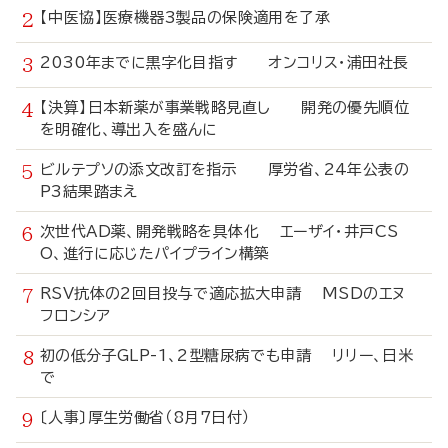
【中医協】医療機器3製品の保険適用を了承
2030年までに黒字化目指す オンコリス・浦田社長
【決算】日本新薬が事業戦略見直し 開発の優先順位
を明確化、導出入を盛んに
ビルテプソの添文改訂を指示 厚労省、24年公表の
P3結果踏まえ
次世代AD薬、開発戦略を具体化 エーザイ・井戸CS
O、進行に応じたパイプライン構築
RSV抗体の2回目投与で適応拡大申請 MSDのエヌ
フロンシア
初の低分子GLP-1、2型糖尿病でも申請 リリー、日米
で
〔人事〕厚生労働省（8月7日付）