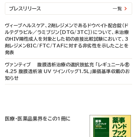
プレスリリース
一覧
ヴィーブヘルスケア、2剤レジメンであるドウベイト配合錠（ド
ルテグラビル／ラミブジン［DTG/3TC］）について、未治療
のHIV陽性成人を対象とした初の直接比較試験において、3
剤レジメンBIC/FTC/TAFに対する非劣性を示したことを
発表
ヴァンティブ 腹膜透析治療の選択肢拡充 「レギュニール®
4.25 腹膜透析液 UV ツインバッグ1.5L」薬価基準収載のお
知らせ
P
R
医療・医薬品業界をこの1冊に