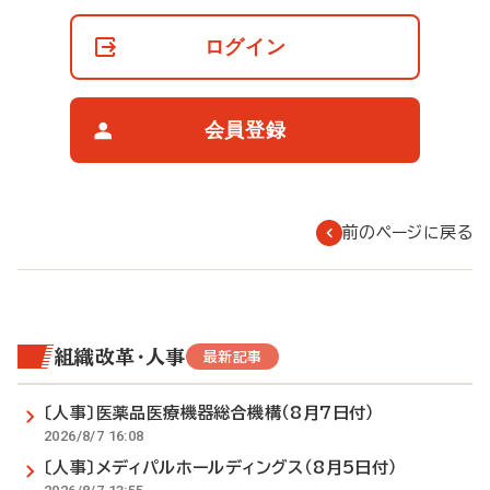
員
の
ログイン
閲
覧
制
限
会員登録
に
つ
い
て
前のページに戻る
組織改革・人事
最新記事
〔人事〕医薬品医療機器総合機構（8月7日付）
2026/8/7 16:08
〔人事〕メディパルホールディングス（8月5日付）