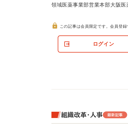
領域医薬事業部営業本部大阪医
この記事は会員限定です。
会員登録
非
会
ログイン
員
の
閲
覧
制
限
に
つ
い
て
組織改革・人事
最新記事