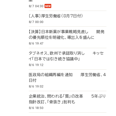
築
8/7 04:30
〔人事〕厚生労働省（8月7日付）
8/7 00:00
【決算】日本新薬が事業戦略見直し 開発
の優先順位を明確化、導出入を盛んに
8/6 19:47
タブネオス、欧州で承認取り消し キッセ
イ「日本では引き続き協議中」
8/6 19:12
医政局の組織再編を通知 厚生労働省、4
日付
8/6 19:02
企業統治、問われる「質」の改革 5年ぶり
指針改訂、「骨抜き」批判も
8/6 18:50