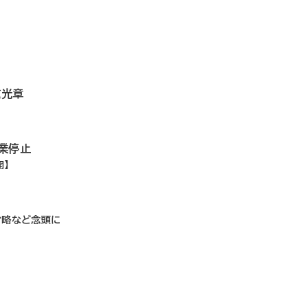
重光章
業停止
開】
省略など念頭に