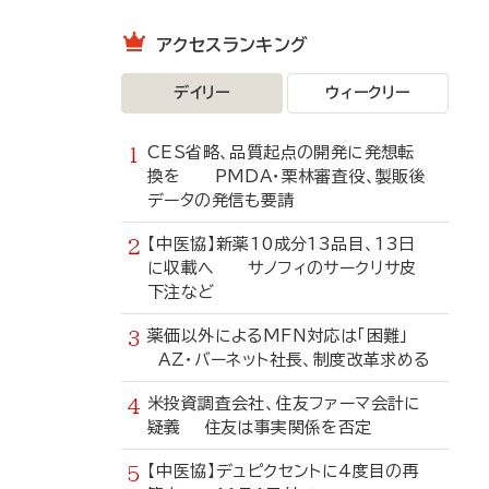
アクセスランキング
デイリー
ウィークリー
CES省略、品質起点の開発に発想転
換を PMDA・栗林審査役、製販後
データの発信も要請
【中医協】新薬10成分13品目、13日
に収載へ サノフィのサークリサ皮
下注など
薬価以外によるMFN対応は「困難」
AZ・バーネット社長、制度改革求める
米投資調査会社、住友ファーマ会計に
疑義 住友は事実関係を否定
【中医協】デュピクセントに4度目の再