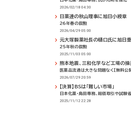
日本化薬・島田専務、抗がん剤を強化
2026/02/18 04:30
日薬連の秋山理事に旭日小綬章
26年春の叙勲
2026/04/29 05:00
元大塚製薬社長の樋口氏に旭日
25年秋の叙勲
2025/11/03 05:00
熊本地震、三和化学など工場の操
医薬品流通は大きな問題なく【無料公
2026/07/29 20:59
【決算】BSは「難しい市場」
日本化薬・島田専務、総価取引や試験
2025/11/12 22:28