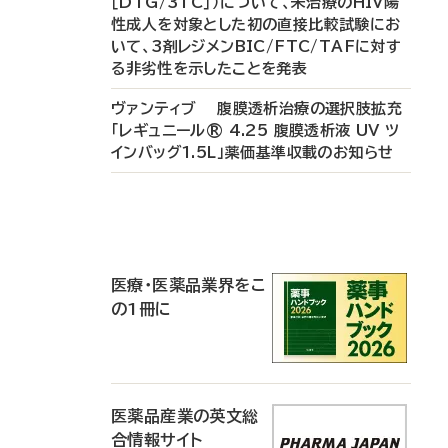
［DTG/3TC］）について、未治療のHIV陽
性成人を対象とした初の直接比較試験にお
いて、3剤レジメンBIC/FTC/TAFに対す
る非劣性を示したことを発表
ヴァンティブ 腹膜透析治療の選択肢拡充
「レギュニール® 4.25 腹膜透析液 UV ツ
インバッグ1.5L」薬価基準収載のお知らせ
P
R
医療・医薬品業界をこ
の1冊に
医薬品産業の英文総
合情報サイト