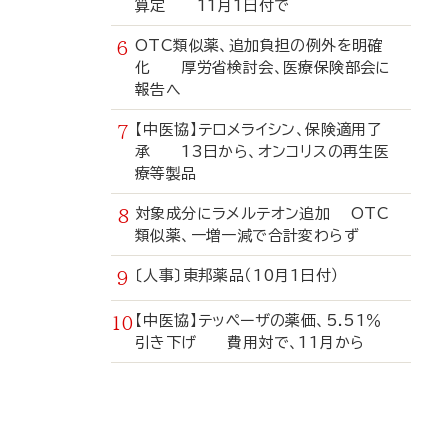
算定 11月1日付で
OTC類似薬、追加負担の例外を明確
化 厚労省検討会、医療保険部会に
報告へ
【中医協】テロメライシン、保険適用了
承 13日から、オンコリスの再生医
療等製品
対象成分にラメルテオン追加 OTC
類似薬、一増一減で合計変わらず
〔人事〕東邦薬品（10月1日付）
【中医協】テッペーザの薬価、5.51％
引き下げ 費用対で、11月から
寄
稿