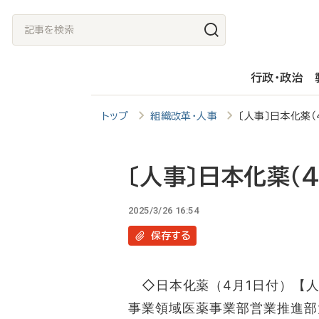
メ
記
イ
事
ン
を
行政・政治
コ
検
ン
索
トップ
組織改革・人事
〔人事〕日本化薬（
テ
ン
ツ
〔人事〕日本化薬（
に
2025/3/26 16:54
移
保存
する
動
◇日本化薬（4月1日付）【人
事業領域医薬事業部営業推進部