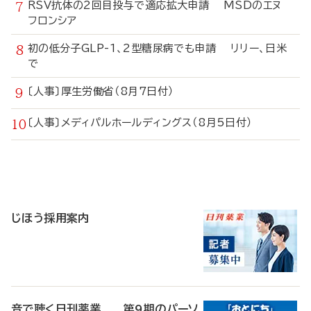
RSV抗体の2回目投与で適応拡大申請 MSDのエヌ
フロンシア
初の低分子GLP-1、2型糖尿病でも申請 リリー、日米
で
〔人事〕厚生労働省（8月7日付）
〔人事〕メディパルホールディングス（8月5日付）
寄
稿
じほう採用案内
音で聴く日刊薬業 第9期のパーソ