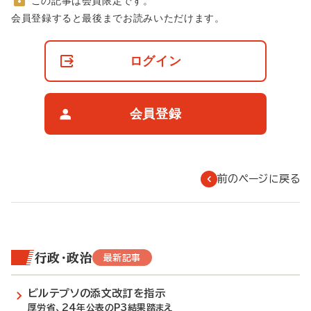
この記事は会員限定です。
非
会員登録すると最後までお読みいただけます。
会
員
の
ログイン
閲
覧
制
限
会員登録
に
つ
い
て
前のページに戻る
行政・政治
最新記事
ビルテプソの添文改訂を指示
厚労省、24年公表のP3結果踏まえ