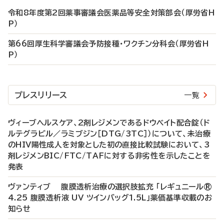
令和8年度第2回薬事審議会医薬品等安全対策部会（厚労省H
P）
第66回厚生科学審議会予防接種・ワクチン分科会（厚労省H
P）
プレスリリース
一覧
ヴィーブヘルスケア、2剤レジメンであるドウベイト配合錠（ド
ルテグラビル／ラミブジン［DTG/3TC］）について、未治療
のHIV陽性成人を対象とした初の直接比較試験において、3
剤レジメンBIC/FTC/TAFに対する非劣性を示したことを
発表
ヴァンティブ 腹膜透析治療の選択肢拡充 「レギュニール®
4.25 腹膜透析液 UV ツインバッグ1.5L」薬価基準収載のお
知らせ