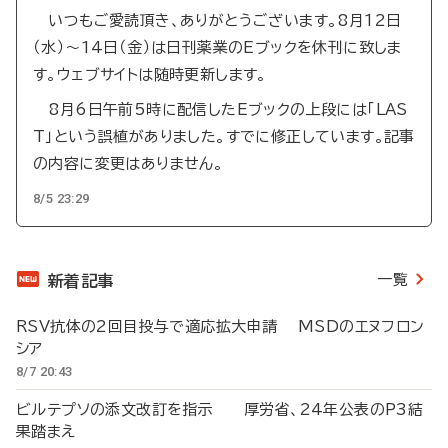
いつもご愛読頂き、ありがとうございます。8月12日
（水）～14日（金）は日刊薬業のEブックを休刊に致しま
す。ウェブサイトは随時更新します。
8月6日午前5時に配信したEブックの上段には「LAS
T」という誤植がありました。すでに修正しています。記事
の内容に変更はありません。
8/5 23:29
一覧
新着記事
RSV抗体の2回目投与で適応拡大申請 MSDのエヌフロン
シア
8/7 20:43
ビルテプソの添文改訂を指示 厚労省、24年公表のP3結
果踏まえ