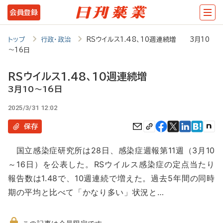
メ
会員登録
イ
ン
トップ
行政・政治
RSウイルス1.48、10週連続増 3月10
～16日
コ
ン
RSウイルス1.48、10週連続増
テ
3月10～16日
ン
2025/3/31 12:02
ツ
保存
に
国立感染症研究所は28日、感染症週報第11週（3月10
移
～16日）を公表した。RSウイルス感染症の定点当たり
動
報告数は1.48で、10週連続で増えた。過去5年間の同時
期の平均と比べて「かなり多い」状況と…