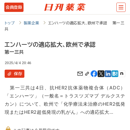
メ
会員登録
イ
ン
トップ
製薬企業
エンハーツの適応拡大、欧州で承認 第一三
共
コ
ン
エンハーツの適応拡大、欧州で承認
テ
第一三共
ン
2025/4/4 20:46
ツ
保存
に
第一三共は4日、抗HER2抗体薬物複合体（ADC）
移
「エンハーツ」（一般名＝トラスツズマブ デルクステ
動
カン）について、欧州で「化学療法未治療のHER2低発
現またはHER2超低発現の乳がん」への適応拡大…