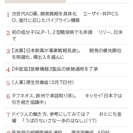
次世代AD薬、開発戦略を具体化 エーザイ・井戸CS
O、進行に応じたパイプライン構築
初の低分子GLP-1、2型糖尿病でも申請 リリー、日米
で
【決算】日本新薬が事業戦略見直し 開発の優先順位
を明確化、導出入を盛んに
【中医協】医療機器3製品の保険適用を了承
〔人事〕厚生労働省（8月7日付）
タブネオス、欧州で承認取り消し キッセイ「日本では
引き続き協議中」
ドイツ人の働き方、参考にしてみては？ おとにち金
曜 「うぱのちいさな一歩のはなし」（17）
医政局の組織再編を通知 厚生労働省、4日付