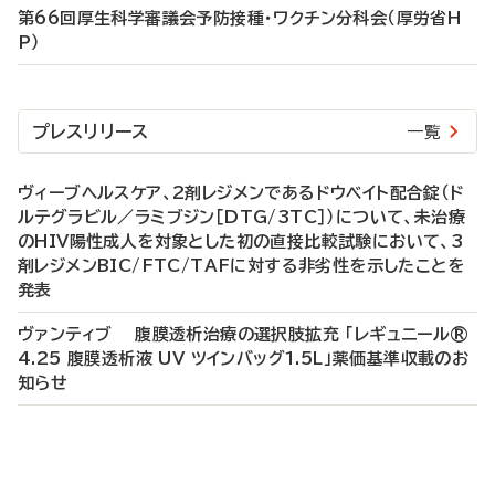
第66回厚生科学審議会予防接種・ワクチン分科会（厚労省H
P）
プレスリリース
一覧
ヴィーブヘルスケア、2剤レジメンであるドウベイト配合錠（ド
ルテグラビル／ラミブジン［DTG/3TC］）について、未治療
のHIV陽性成人を対象とした初の直接比較試験において、3
剤レジメンBIC/FTC/TAFに対する非劣性を示したことを
発表
ヴァンティブ 腹膜透析治療の選択肢拡充 「レギュニール®
4.25 腹膜透析液 UV ツインバッグ1.5L」薬価基準収載のお
知らせ
P