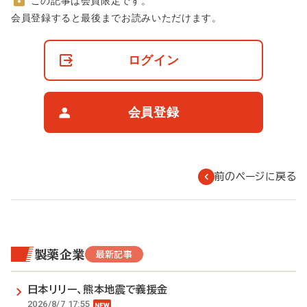
この記事は会員限定です。
非
会員登録すると最後までお読みいただけます。
会
員
の
ログイン
閲
覧
制
限
会員登録
に
つ
い
て
前のページに戻る
製薬企業
最新記事
日本リリー、熊本地震で義援金
2026/8/7 17:55