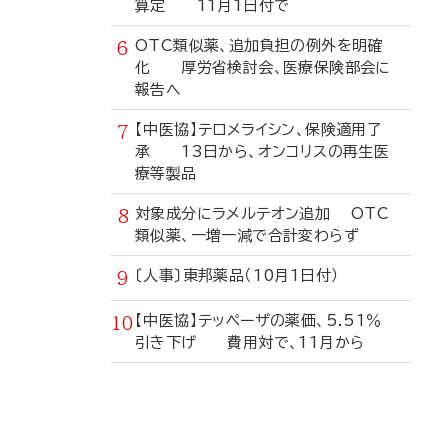
算定 11月1日付で
OTC類似薬、追加負担の例外を明確
化 厚労省検討会、医療保険部会に
報告へ
【中医協】テロメライシン、保険適用了
承 13日から、オンコリスの再生医
療等製品
対象成分にラメルテオン追加 OTC
類似薬、一増一減で合計変わらず
〔人事〕東邦薬品（10月1日付）
【中医協】テッペーザの薬価、5.51％
引き下げ 費用対で、11月から
寄
稿