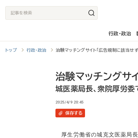
メ
記
イ
事
ン
を
行政・政治
コ
検
ン
索
トップ
行政・政治
治験マッチングサイト「広告規制に該当せ
テ
ン
ツ
治験マッチングサイ
に
城医薬局長、衆院厚労委
移
2025/4/9 20:45
動
保存
する
厚生労働省の城克文医薬局長