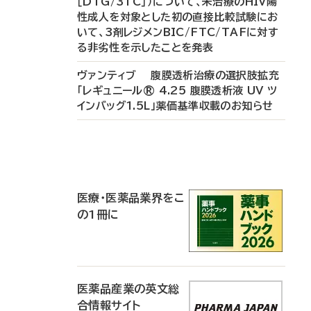
［DTG/3TC］）について、未治療のHIV陽
性成人を対象とした初の直接比較試験にお
いて、3剤レジメンBIC/FTC/TAFに対す
る非劣性を示したことを発表
ヴァンティブ 腹膜透析治療の選択肢拡充
「レギュニール® 4.25 腹膜透析液 UV ツ
インバッグ1.5L」薬価基準収載のお知らせ
P
R
医療・医薬品業界をこ
の1冊に
医薬品産業の英文総
合情報サイト