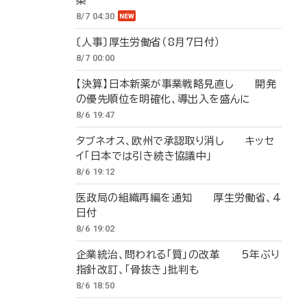
築
8/7 04:30
〔人事〕厚生労働省（8月7日付）
8/7 00:00
【決算】日本新薬が事業戦略見直し 開発
の優先順位を明確化、導出入を盛んに
8/6 19:47
タブネオス、欧州で承認取り消し キッセ
イ「日本では引き続き協議中」
8/6 19:12
医政局の組織再編を通知 厚生労働省、4
日付
8/6 19:02
企業統治、問われる「質」の改革 5年ぶり
指針改訂、「骨抜き」批判も
8/6 18:50