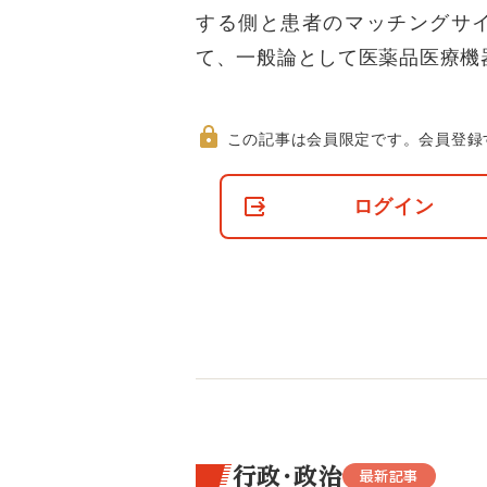
する側と患者のマッチングサ
て、一般論として医薬品医療機
この記事は会員限定です。
会員登録
非
会
ログイン
員
の
閲
覧
制
限
に
つ
い
て
行政・政治
最新記事