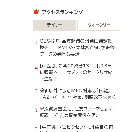
アクセスランキング
デイリー
ウィークリー
CES省略、品質起点の開発に発想転
換を PMDA・栗林審査役、製販後
データの発信も要請
【中医協】新薬10成分13品目、13日
に収載へ サノフィのサークリサ皮
下注など
薬価以外によるMFN対応は「困難」
AZ・バーネット社長、制度改革求める
米投資調査会社、住友ファーマ会計に
疑義 住友は事実関係を否定
【中医協】デュピクセントに4度目の再