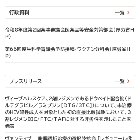
行政資料
一覧
令和8年度第2回薬事審議会医薬品等安全対策部会（厚労省H
P）
第66回厚生科学審議会予防接種・ワクチン分科会（厚労省H
P）
プレスリリース
一覧
ヴィーブヘルスケア、2剤レジメンであるドウベイト配合錠（ド
ルテグラビル／ラミブジン［DTG/3TC］）について、未治療
のHIV陽性成人を対象とした初の直接比較試験において、3
剤レジメンBIC/FTC/TAFに対する非劣性を示したことを
発表
ヴァンティブ 腹膜透析治療の選択肢拡充 「レギュニール®