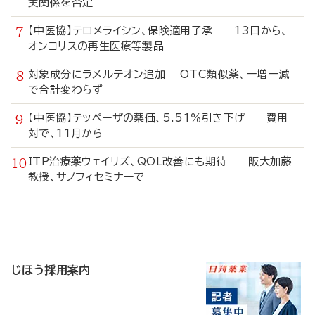
実関係を否定
【中医協】テロメライシン、保険適用了承 13日から、
オンコリスの再生医療等製品
対象成分にラメルテオン追加 OTC類似薬、一増一減
で合計変わらず
【中医協】テッペーザの薬価、5.51％引き下げ 費用
対で、11月から
ITP治療薬ウェイリズ、QOL改善にも期待 阪大加藤
教授、サノフィセミナーで
寄
稿
じほう採用案内