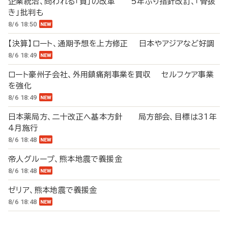
企業統治、問われる「質」の改革 5年ぶり指針改訂、「骨抜
き」批判も
8/6 18:50
【決算】ロート、通期予想を上方修正 日本やアジアなど好調
8/6 18:49
ロート豪州子会社、外用鎮痛剤事業を買収 セルフケア事業
を強化
8/6 18:49
日本薬局方、二十改正へ基本方針 局方部会、目標は31年
4月施行
8/6 18:48
帝人グループ、熊本地震で義援金
8/6 18:48
ゼリア、熊本地震で義援金
8/6 18:48