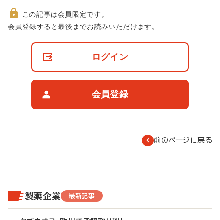
この記事は会員限定です。
非
会員登録すると最後までお読みいただけます。
会
員
の
ログイン
閲
覧
制
限
会員登録
に
つ
い
て
前のページに戻る
製薬企業
最新記事