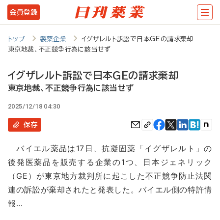
メ
会員登録
イ
ン
トップ
製薬企業
イグザレルト訴訟で日本GEの請求棄却
東京地裁、不正競争行為に該当せず
コ
ン
イグザレルト訴訟で日本GEの請求棄却
テ
東京地裁、不正競争行為に該当せず
ン
2025/12/18 04:30
ツ
保存
に
バイエル薬品は17日、抗凝固薬「イグザレルト」の
移
後発医薬品を販売する企業の1つ、日本ジェネリック
動
（GE）が東京地方裁判所に起こした不正競争防止法関
連の訴訟が棄却されたと発表した。バイエル側の特許情
報…