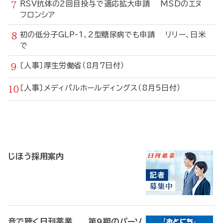
RSV抗体の2回目投与で適応拡大申請 MSDのエヌ
フロンシア
初の低分子GLP-1、2型糖尿病でも申請 リリー、日米
で
〔人事〕厚生労働省（8月7日付）
〔人事〕メディパルホールディングス（8月5日付）
寄
稿
じほう採用案内
音で聴く日刊薬業 第9期のパーソ