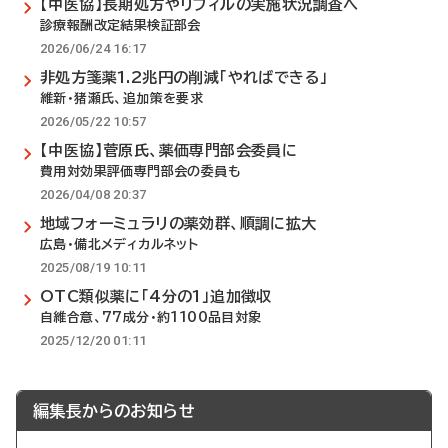
【中医協】長期処方やリフィルの実施状況調査へ
診療報酬改定結果検証部会
2026/06/24 16:17
非処方箋薬1.2兆円の削減「やればできる」
維新・猪瀬氏、追加策を要求
2026/05/22 10:57
【中医協】菅原氏、薬価専門部会委員に
費用対効果評価専門部会の委員も
2026/04/08 20:37
地域フォーミュラリの薬効群、順調に拡大
広島・備北メディカルネット
2025/08/19 10:11
OTC類似薬に「4分の1」追加徴収
自維合意、77成分・約1100品目対象
2025/12/20 01:11
編集長からのお知らせ