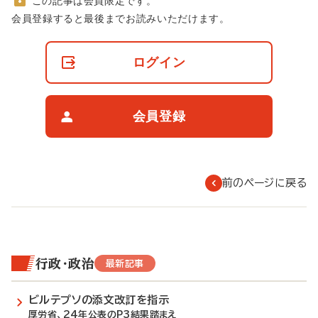
この記事は会員限定です。
非
会員登録すると最後までお読みいただけます。
会
員
の
ログイン
閲
覧
制
限
会員登録
に
つ
い
て
前のページに戻る
行政・政治
最新記事
ビルテプソの添文改訂を指示
厚労省、24年公表のP3結果踏まえ