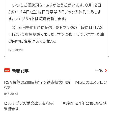
いつもご愛読頂き、ありがとうございます。8月12日
（水）～14日（金）は日刊薬業のEブックを休刊に致しま
す。ウェブサイトは随時更新します。
8月6日午前5時に配信したEブックの上段には「LAS
T」という誤植がありました。すでに修正しています。記事
の内容に変更はありません。
8/5 23:29
一覧
新着記事
RSV抗体の2回目投与で適応拡大申請 MSDのエヌフロン
シア
8/7 20:43
ビルテプソの添文改訂を指示 厚労省、24年公表のP3結
果踏まえ