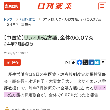
メ
会員登録
イ
ン
トップ
行政・政治
【中医協】リフィル処方箋、全体の0.07％
24年7月診療分
コ
ン
【中医協】
リフィル処方箋
、全体の0.07％
テ
24年7月診療分
ン
2025/4/10 10:36
ツ
保存
に
厚生労働省は9日の中医協・診療報酬改定結果検証部
移
会（部会長＝永瀬伸子・大妻女子大データサイエンス学
動
部教授）で、昨年7月診療分の全処方箋に占める
リフィ
ル処方箋
の算定割合が、全体で0.07％だったと報告…