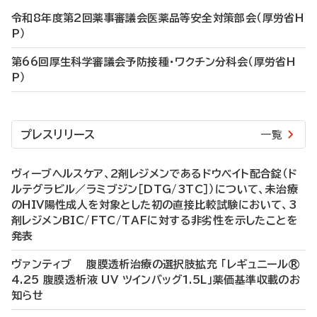
令和8年度第2回薬事審議会医薬品等安全対策部会（厚労省H
P）
第66回厚生科学審議会予防接種・ワクチン分科会（厚労省H
P）
プレスリリース
一覧
ヴィーブヘルスケア、2剤レジメンであるドウベイト配合錠（ド
ルテグラビル／ラミブジン［DTG/3TC］）について、未治療
のHIV陽性成人を対象とした初の直接比較試験において、3
剤レジメンBIC/FTC/TAFに対する非劣性を示したことを
発表
ヴァンティブ 腹膜透析治療の選択肢拡充 「レギュニール®
4.25 腹膜透析液 UV ツインバッグ1.5L」薬価基準収載のお
知らせ