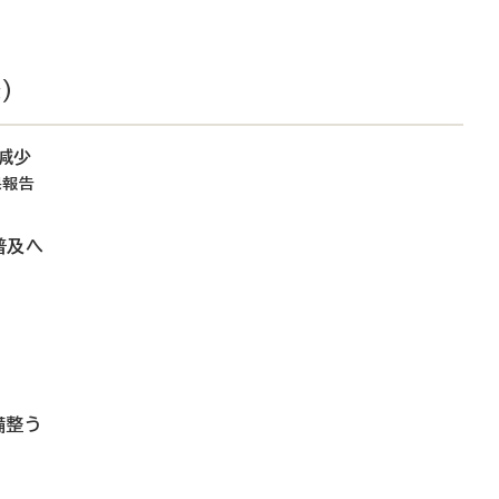
）
減少
果報告
普及へ
備整う