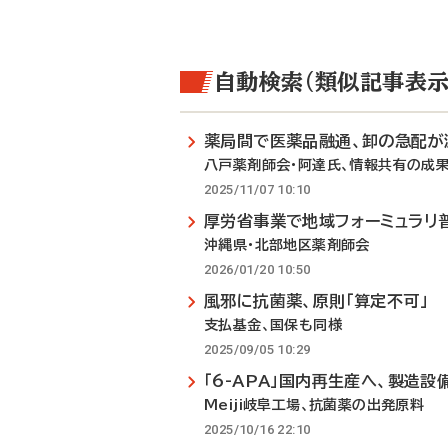
自動検索（類似記事表示
薬局間で医薬品融通、卸の急配が
八戸薬剤師会・阿達氏、情報共有の成
2025/11/07 10:10
厚労省事業で地域フォーミュラリ
沖縄県・北部地区薬剤師会
2026/01/20 10:50
風邪に抗菌薬、原則「算定不可」
支払基金、国保も同様
2025/09/05 10:29
「6-APA」国内再生産へ、製造設
Meiji岐阜工場、抗菌薬の出発原料
2025/10/16 22:10