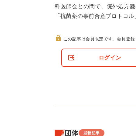
科医師会との間で、院外処方箋
「抗菌薬の事前合意プロトコル
この記事は会員限定です。
会員登録
非
会
ログイン
員
の
閲
覧
制
限
に
つ
い
て
団体
最新記事