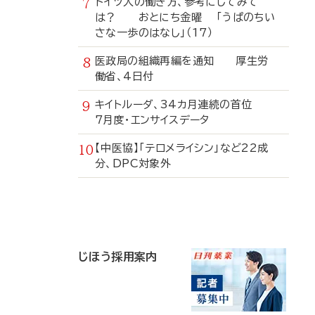
ドイツ人の働き方、参考にしてみて
は？ おとにち金曜 「うぱのちい
さな一歩のはなし」（17）
医政局の組織再編を通知 厚生労
働省、4日付
キイトルーダ、34カ月連続の首位
7月度・エンサイスデータ
【中医協】「テロメライシン」など22成
分、DPC対象外
寄
稿
じほう採用案内