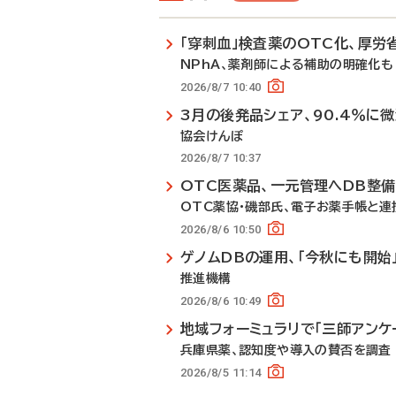
「穿刺血」検査薬のOTC化、厚労
NPhA、薬剤師による補助の明確化も
2026/8/7 10:40
3月の後発品シェア、90.4％に
協会けんぽ
2026/8/7 10:37
OTC医薬品、一元管理へDB整
OTC薬協・磯部氏、電子お薬手帳と連
2026/8/6 10:50
ゲノムDBの運用、「今秋にも開始
推進機構
2026/8/6 10:49
地域フォーミュラリで「三師アンケ
兵庫県薬、認知度や導入の賛否を調査
2026/8/5 11:14