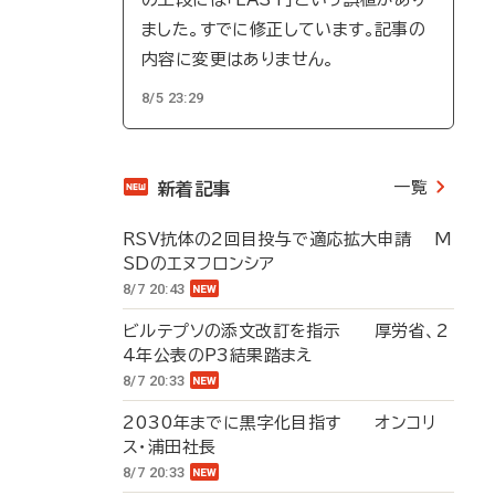
ました。すでに修正しています。記事の
内容に変更はありません。
8/5 23:29
一覧
新着記事
RSV抗体の2回目投与で適応拡大申請 M
SDのエヌフロンシア
8/7 20:43
ビルテプソの添文改訂を指示 厚労省、2
4年公表のP3結果踏まえ
8/7 20:33
2030年までに黒字化目指す オンコリ
ス・浦田社長
8/7 20:33