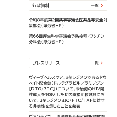
行政資料
一覧
令和8年度第2回薬事審議会医薬品等安全対
策部会（厚労省HP）
第66回厚生科学審議会予防接種・ワクチン
分科会（厚労省HP）
プレスリリース
一覧
ヴィーブヘルスケア、2剤レジメンであるドウ
ベイト配合錠（ドルテグラビル／ラミブジン
［DTG/3TC］）について、未治療のHIV陽
性成人を対象とした初の直接比較試験にお
いて、3剤レジメンBIC/FTC/TAFに対す
る非劣性を示したことを発表
ヴァンティブ 腹膜透析治療の選択肢拡充