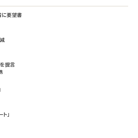
省に要望書
微減
備を提言
携
」
ート」