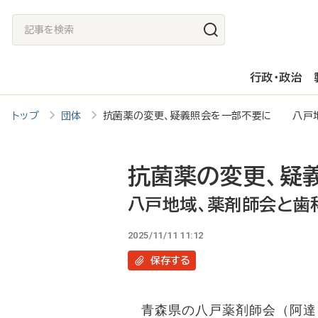
メ
記
イ
事
ン
を
行政・政治
コ
検
ン
索
トップ
団体
抗菌薬の変更、疑義照会を一部不要に 八戸
テ
ン
ツ
抗菌薬の変更、疑
に
八戸地域、薬剤師会と歯
移
2025/11/11 11:12
動
保存
する
青森県の八戸薬剤師会（阿達