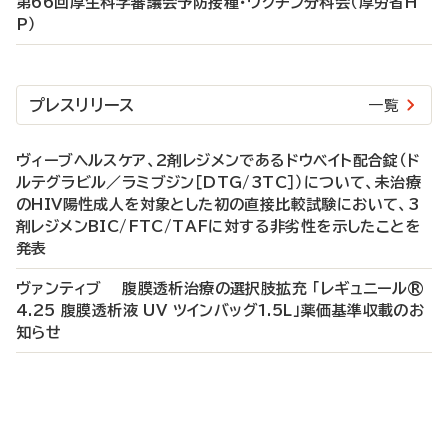
第66回厚生科学審議会予防接種・ワクチン分科会（厚労省H
P）
プレスリリース
一覧
ヴィーブヘルスケア、2剤レジメンであるドウベイト配合錠（ド
ルテグラビル／ラミブジン［DTG/3TC］）について、未治療
のHIV陽性成人を対象とした初の直接比較試験において、3
剤レジメンBIC/FTC/TAFに対する非劣性を示したことを
発表
ヴァンティブ 腹膜透析治療の選択肢拡充 「レギュニール®
4.25 腹膜透析液 UV ツインバッグ1.5L」薬価基準収載のお
知らせ
P
R