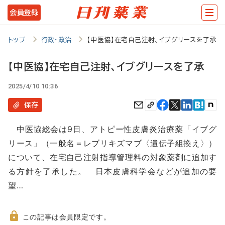
メ
会員登録
イ
ン
トップ
行政・政治
【中医協】在宅自己注射、イブグリースを了承
コ
【中医協】在宅自己注射、イブグリースを了承
ン
2025/4/10 10:36
テ
ン
保存
ツ
中医協総会は9日、アトピー性皮膚炎治療薬「イブグ
に
リース」（一般名＝レブリキズマブ〈遺伝子組換え〉）
移
について、在宅自己注射指導管理料の対象薬剤に追加す
動
る方針を了承した。 日本皮膚科学会などが追加の要
望…
この記事は会員限定です。