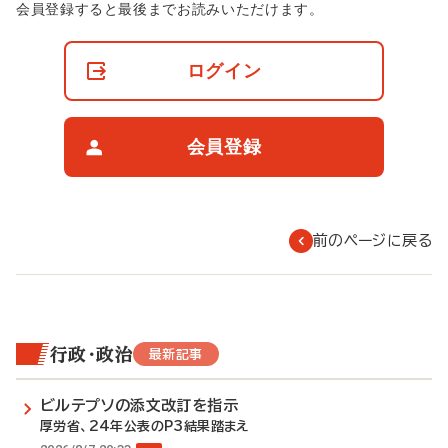
非
会員登録すると最後までお読みいただけます。
会
員
の
ログイン
閲
覧
制
限
会員登録
に
つ
い
て
前のページに戻る
行政・政治
最新記事
ビルテプソの添文改訂を指示
厚労省、24年公表のP3結果踏まえ