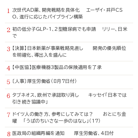
次世代AD薬、開発戦略を具体化 エーザイ・井戸CS
O、進行に応じたパイプライン構築
初の低分子GLP-1、2型糖尿病でも申請 リリー、日米
で
【決算】日本新薬が事業戦略見直し 開発の優先順位
を明確化、導出入を盛んに
【中医協】医療機器3製品の保険適用を了承
〔人事〕厚生労働省（8月7日付）
タブネオス、欧州で承認取り消し キッセイ「日本では
引き続き協議中」
ドイツ人の働き方、参考にしてみては？ おとにち金
曜 「うぱのちいさな一歩のはなし」（17）
医政局の組織再編を通知 厚生労働省、4日付