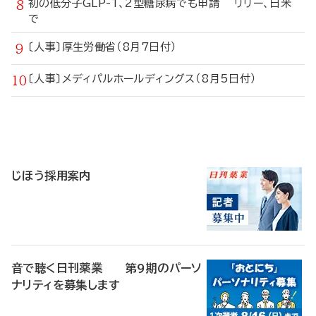
初の低分子GLP-1、2型糖尿病でも申請 リリー、日米
で
〔人事〕厚生労働省（8月7日付）
〔人事〕メディパルホールディングス（8月5日付）
寄
稿
じほう採用案内
音で聴く日刊薬業 第9期のパーソ
ナリティを募集します