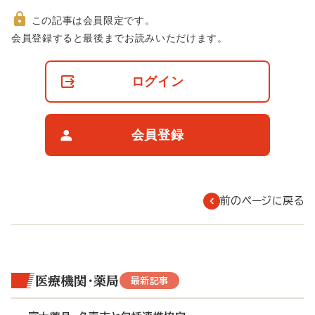
この記事は会員限定です。
非
会員登録すると最後までお読みいただけます。
会
員
の
ログイン
閲
覧
制
限
会員登録
に
つ
い
て
前のページに戻る
医療機関・薬局
最新記事