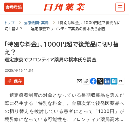
メ
会員登録
イ
ン
トップ
医療機関・薬局
「特別な料金」、1000円超で後発品に
切り替え？ 選定療養でフロンティア薬局の橋本氏ら調査
コ
ン
「特別な料金」、1000円超で後発品に切り替
テ
え？
ン
選定療養でフロンティア薬局の橋本氏ら調査
ツ
2025/4/16 11:34
に
保存
移
選定療養制度の対象となっている長期収載品を選んだ
動
際に発生する「特別な料金」。金額次第で後発医薬品へ
の切り替えを検討している患者にとって「1000円」が
境界線になっている可能性を、フロンティア薬局高木…