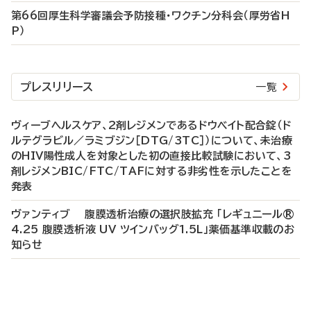
第66回厚生科学審議会予防接種・ワクチン分科会（厚労省H
P）
プレスリリース
一覧
ヴィーブヘルスケア、2剤レジメンであるドウベイト配合錠（ド
ルテグラビル／ラミブジン［DTG/3TC］）について、未治療
のHIV陽性成人を対象とした初の直接比較試験において、3
剤レジメンBIC/FTC/TAFに対する非劣性を示したことを
発表
ヴァンティブ 腹膜透析治療の選択肢拡充 「レギュニール®
4.25 腹膜透析液 UV ツインバッグ1.5L」薬価基準収載のお
知らせ
P