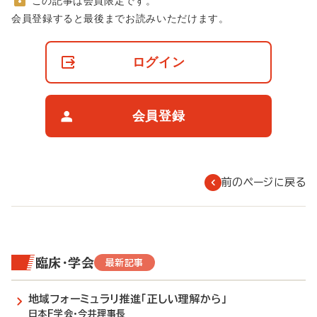
この記事は会員限定です。
非
会員登録すると最後までお読みいただけます。
会
員
の
ログイン
閲
覧
制
限
会員登録
に
つ
い
て
前のページに戻る
臨床・学会
最新記事
地域フォーミュラリ推進「正しい理解から」
日本F学会・今井理事長