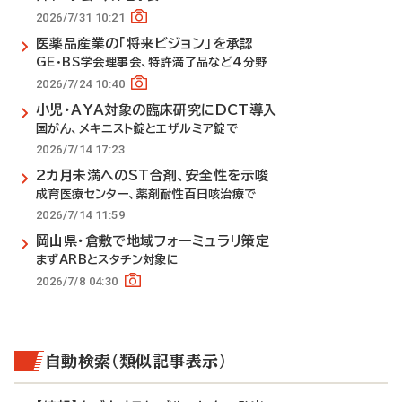
2026/7/31 10:21
医薬品産業の「将来ビジョン」を承認
GE・BS学会理事会、特許満了品など4分野
2026/7/24 10:40
小児・AYA対象の臨床研究にDCT導入
国がん、メキニスト錠とエザルミア錠で
2026/7/14 17:23
2カ月未満へのST合剤、安全性を示唆
成育医療センター、薬剤耐性百日咳治療で
2026/7/14 11:59
岡山県・倉敷で地域フォーミュラリ策定
まずARBとスタチン対象に
2026/7/8 04:30
自動検索（類似記事表示）