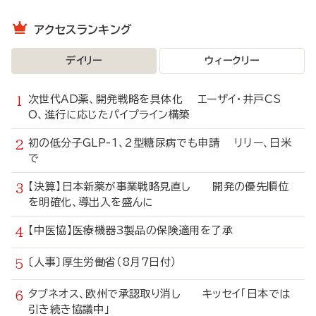
アクセスランキング
デイリー
ウィークリー
次世代AD薬、開発戦略を具体化 エーザイ・井戸CS
O、進行に応じたパイプライン構築
初の低分子GLP-1、2型糖尿病でも申請 リリー、日米
で
【決算】日本新薬が事業戦略見直し 開発の優先順位
を明確化、導出入を盛んに
【中医協】医療機器3製品の保険適用を了承
〔人事〕厚生労働省（8月7日付）
タブネオス、欧州で承認取り消し キッセイ「日本では
引き続き協議中」