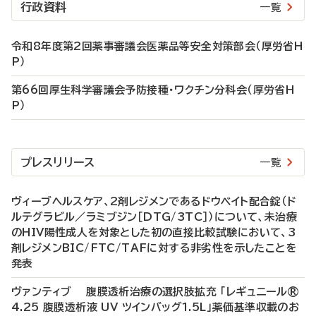
行政資料
一覧
令和8年度第2回薬事審議会医薬品等安全対策部会（厚労省H
P）
第66回厚生科学審議会予防接種・ワクチン分科会（厚労省H
P）
プレスリリース
一覧
ヴィーブヘルスケア、2剤レジメンであるドウベイト配合錠（ド
ルテグラビル／ラミブジン［DTG/3TC］）について、未治療
のHIV陽性成人を対象とした初の直接比較試験において、3
剤レジメンBIC/FTC/TAFに対する非劣性を示したことを
発表
ヴァンティブ 腹膜透析治療の選択肢拡充 「レギュニール®
4.25 腹膜透析液 UV ツインバッグ1.5L」薬価基準収載のお