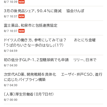
8/7 10:39
3月の後発品シェア、90.4％に微減 協会けんぽ
8/7 10:37
富士薬品、和泉市と包括連携協定
8/7 10:37
ドイツ人の働き方、参考にしてみては？ おとにち金曜
「うぱのちいさな一歩のはなし」（17）
8/7 04:59
初の低分子GLP-1、2型糖尿病でも申請 リリー、日米で
8/7 04:30
次世代AD薬、開発戦略を具体化 エーザイ・井戸CSO、進行
に応じたパイプライン構築
8/7 04:30
〔人事〕厚生労働省（8月7日付）
8/7 00:00