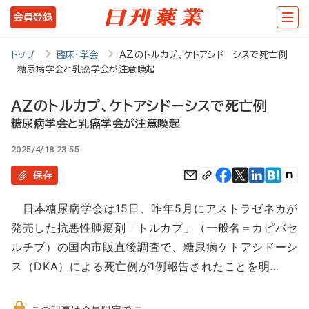
メ
会員登録
イ
ン
トップ
臨床・学会
AZのトルカプ、ケトアシドーシスで死亡例
糖尿病学会と乳癌学会が注意喚起
コ
ン
AZのトルカプ、ケトアシドーシスで死亡例
テ
糖尿病学会と乳癌学会が注意喚起
ン
2025/4/18 23:55
ツ
保存
に
日本糖尿病学会は15日、昨年5月にアストラゼネカが
移
発売した抗悪性腫瘍剤「トルカプ」（一般名＝カピバセ
動
ルチブ）の国内市販直後調査で、糖尿病ケトアシドーシ
ス（DKA）による死亡例が1例報告されたことを明…