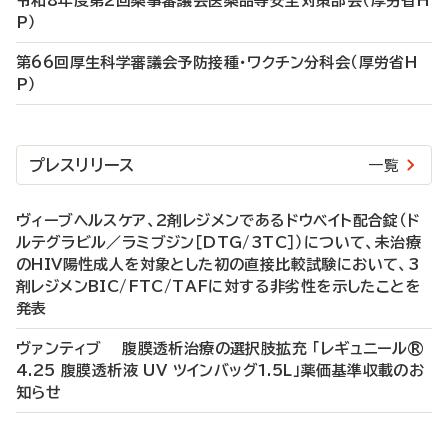
令和8年度第2回薬事審議会医薬品等安全対策部会（厚労省H
P）
第66回厚生科学審議会予防接種・ワクチン分科会（厚労省H
P）
プレスリリース
一覧
ヴィーブヘルスケア、2剤レジメンであるドウベイト配合錠（ド
ルテグラビル／ラミブジン［DTG/3TC］）について、未治療
のHIV陽性成人を対象とした初の直接比較試験において、3
剤レジメンBIC/FTC/TAFに対する非劣性を示したことを
発表
ヴァンティブ 腹膜透析治療の選択肢拡充 「レギュニール®
4.25 腹膜透析液 UV ツインバッグ1.5L」薬価基準収載のお
知らせ