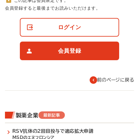
この記事は会員限定です。
非
会員登録すると最後までお読みいただけます。
会
員
の
ログイン
閲
覧
制
限
会員登録
に
つ
い
て
前のページに戻る
製薬企業
最新記事
RSV抗体の2回目投与で適応拡大申請
MSDのエヌフロンシア