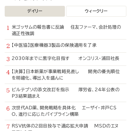
デイリー
ウィークリー
米ゴッサムの報告書に反論 住友ファーマ、会計処理の
適正性強調
【中医協】医療機器3製品の保険適用を了承
2030年までに黒字化目指す オンコリス・浦田社長
【決算】日本新薬が事業戦略見直し 開発の優先順位
を明確化、導出入を盛んに
ビルテプソの添文改訂を指示 厚労省、24年公表の
P3結果踏まえ
次世代AD薬、開発戦略を具体化 エーザイ・井戸CS
O、進行に応じたパイプライン構築
RSV抗体の2回目投与で適応拡大申請 MSDのエヌ