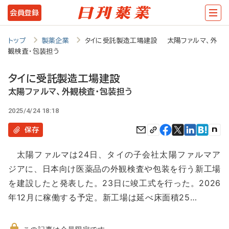
メ
会員登録
イ
ン
トップ
製薬企業
タイに受託製造工場建設 太陽ファルマ、外
観検査・包装担う
コ
ン
タイに受託製造工場建設
テ
太陽ファルマ、外観検査・包装担う
ン
2025/4/24 18:18
ツ
保存
に
太陽ファルマは24日、タイの子会社太陽ファルマア
移
ジアに、日本向け医薬品の外観検査や包装を行う新工場
動
を建設したと発表した。23日に竣工式を行った。2026
年12月に稼働する予定。新工場は延べ床面積25…