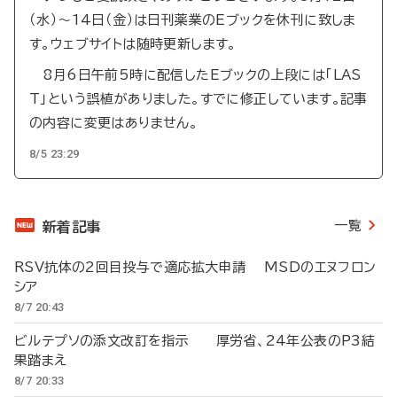
（水）～14日（金）は日刊薬業のEブックを休刊に致しま
す。ウェブサイトは随時更新します。
8月6日午前5時に配信したEブックの上段には「LAS
T」という誤植がありました。すでに修正しています。記事
の内容に変更はありません。
8/5 23:29
一覧
新着記事
RSV抗体の2回目投与で適応拡大申請 MSDのエヌフロン
シア
8/7 20:43
ビルテプソの添文改訂を指示 厚労省、24年公表のP3結
果踏まえ
8/7 20:33