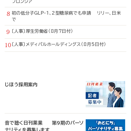
フロンシア
初の低分子GLP-1、2型糖尿病でも申請 リリー、日米
で
〔人事〕厚生労働省（8月7日付）
〔人事〕メディパルホールディングス（8月5日付）
寄
稿
じほう採用案内
音で聴く日刊薬業 第9期のパーソ
ナリティを募集します