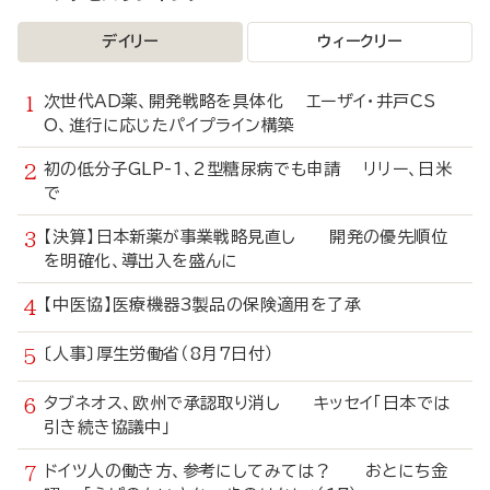
デイリー
ウィークリー
次世代AD薬、開発戦略を具体化 エーザイ・井戸CS
O、進行に応じたパイプライン構築
初の低分子GLP-1、2型糖尿病でも申請 リリー、日米
で
【決算】日本新薬が事業戦略見直し 開発の優先順位
を明確化、導出入を盛んに
【中医協】医療機器3製品の保険適用を了承
〔人事〕厚生労働省（8月7日付）
タブネオス、欧州で承認取り消し キッセイ「日本では
引き続き協議中」
ドイツ人の働き方、参考にしてみては？ おとにち金