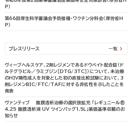
令和8年度第2回薬事審議会医薬品等安全対策部会（厚労省H
P）
第66回厚生科学審議会予防接種・ワクチン分科会（厚労省H
P）
プレスリリース
一覧
ヴィーブヘルスケア、2剤レジメンであるドウベイト配合錠（ド
ルテグラビル／ラミブジン［DTG/3TC］）について、未治療
のHIV陽性成人を対象とした初の直接比較試験において、3
剤レジメンBIC/FTC/TAFに対する非劣性を示したことを
発表
ヴァンティブ 腹膜透析治療の選択肢拡充 「レギュニール®
4.25 腹膜透析液 UV ツインバッグ1.5L」薬価基準収載のお
知らせ