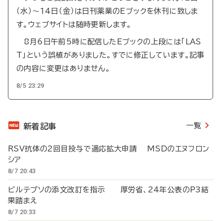
（水）～14日（金）は日刊薬業のEブックを休刊に致しま
す。ウェブサイトは随時更新します。
8月6日午前5時に配信したEブックの上段には「LAS
T」という誤植がありました。すでに修正しています。記事
の内容に変更はありません。
8/5 23:29
一覧
新着記事
RSV抗体の2回目投与で適応拡大申請 MSDのエヌフロン
シア
8/7 20:43
ビルテプソの添文改訂を指示 厚労省、24年公表のP3結
果踏まえ
8/7 20:33