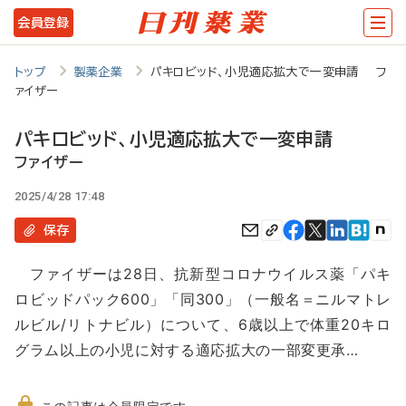
メ
会員登録
イ
ン
トップ
製薬企業
パキロビッド、小児適応拡大で一変申請 フ
ァイザー
コ
ン
パキロビッド、小児適応拡大で一変申請
テ
ファイザー
ン
2025/4/28 17:48
ツ
保存
に
ファイザーは28日、抗新型コロナウイルス薬「パキ
移
ロビッドパック600」「同300」（一般名＝ニルマトレ
動
ルビル/リトナビル）について、6歳以上で体重20キロ
グラム以上の小児に対する適応拡大の一部変更承…