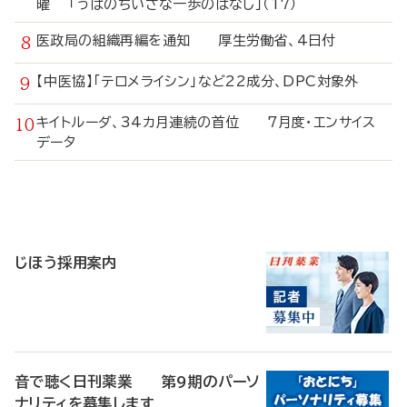
曜 「うぱのちいさな一歩のはなし」（17）
医政局の組織再編を通知 厚生労働省、4日付
【中医協】「テロメライシン」など22成分、DPC対象外
キイトルーダ、34カ月連続の首位 7月度・エンサイス
データ
寄
稿
じほう採用案内
音で聴く日刊薬業 第9期のパーソ
ナリティを募集します