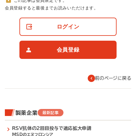
この記事は会員限定です。
非
会員登録すると最後までお読みいただけます。
会
員
の
ログイン
閲
覧
制
限
会員登録
に
つ
い
て
前のページに戻る
製薬企業
最新記事
RSV抗体の2回目投与で適応拡大申請
MSDのエヌフロンシア