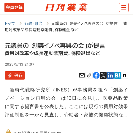
メ
会員登録
イ
ン
トップ
行政・政治
元議員の「創薬イノベ再興の会」が提言 費
用対改革や成長連動薬剤費、保険退出など
コ
ン
元議員の「創薬イノベ再興の会」が提言
テ
費用対改革や成長連動薬剤費、保険退出など
ン
2025/5/13 21:07
ツ
保存
に
新時代戦略研究所（INES）が事務局を担う「創薬イ
移
ノベーション再興の会」は13日に会見し、医薬品政策
動
に関する提言書を公表した。ここには現行の費用対効果
評価制度を一から見直し、介助者・家族の健康状態な…