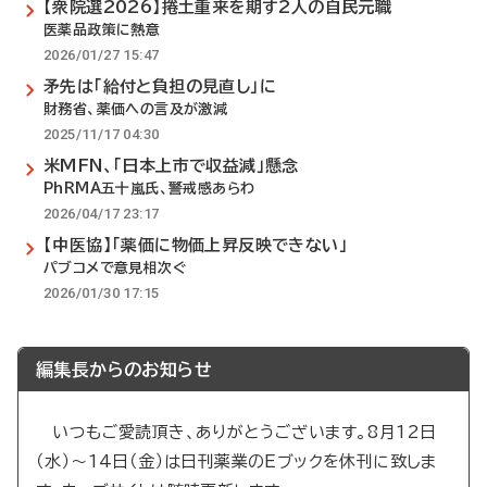
【衆院選2026】捲土重来を期す2人の自民元職
医薬品政策に熱意
2026/01/27 15:47
矛先は「給付と負担の見直し」に
財務省、薬価への言及が激減
2025/11/17 04:30
米MFN、「日本上市で収益減」懸念
PhRMA五十嵐氏、警戒感あらわ
2026/04/17 23:17
【中医協】「薬価に物価上昇反映できない」
パブコメで意見相次ぐ
2026/01/30 17:15
編集長からのお知らせ
いつもご愛読頂き、ありがとうございます。8月12日
（水）～14日（金）は日刊薬業のEブックを休刊に致しま