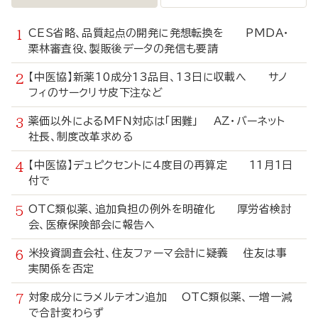
CES省略、品質起点の開発に発想転換を PMDA・
栗林審査役、製販後データの発信も要請
【中医協】新薬10成分13品目、13日に収載へ サノ
フィのサークリサ皮下注など
薬価以外によるMFN対応は「困難」 AZ・バーネット
社長、制度改革求める
【中医協】デュピクセントに4度目の再算定 11月1日
付で
OTC類似薬、追加負担の例外を明確化 厚労省検討
会、医療保険部会に報告へ
米投資調査会社、住友ファーマ会計に疑義 住友は事
実関係を否定
対象成分にラメルテオン追加 OTC類似薬、一増一減
で合計変わらず