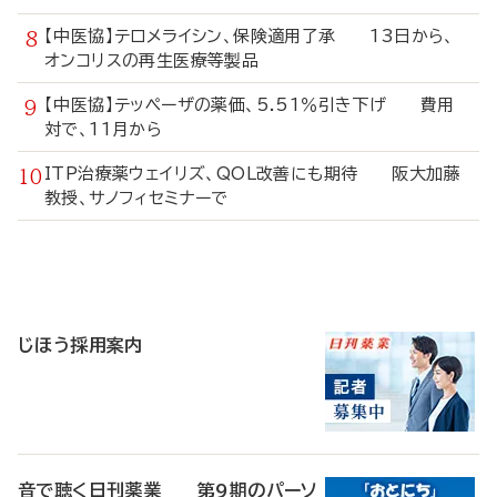
【中医協】テロメライシン、保険適用了承 13日から、
オンコリスの再生医療等製品
【中医協】テッペーザの薬価、5.51％引き下げ 費用
対で、11月から
ITP治療薬ウェイリズ、QOL改善にも期待 阪大加藤
教授、サノフィセミナーで
寄
稿
じほう採用案内
音で聴く日刊薬業 第9期のパーソ