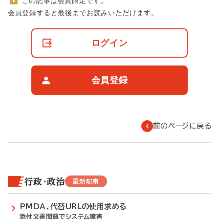
この記事は会員限定です。
非
会員登録すると最後までお読みいただけます。
会
員
の
ログイン
閲
覧
制
限
会員登録
に
つ
い
て
前のページに戻る
行政・政治
最新記事
PMDA、代替URLの使用求める
添付文書閲覧でシステム障害