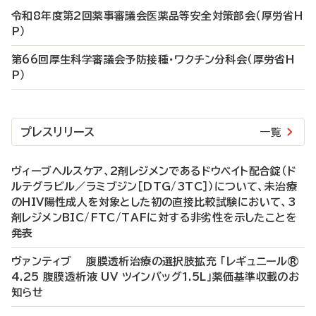
令和8年度第2回薬事審議会医薬品等安全対策部会（厚労省H
P）
第66回厚生科学審議会予防接種・ワクチン分科会（厚労省H
P）
プレスリリース
一覧
ヴィーブヘルスケア、2剤レジメンであるドウベイト配合錠（ド
ルテグラビル／ラミブジン［DTG/3TC］）について、未治療
のHIV陽性成人を対象とした初の直接比較試験において、3
剤レジメンBIC/FTC/TAFに対する非劣性を示したことを
発表
ヴァンティブ 腹膜透析治療の選択肢拡充 「レギュニール®
4.25 腹膜透析液 UV ツインバッグ1.5L」薬価基準収載のお
知らせ