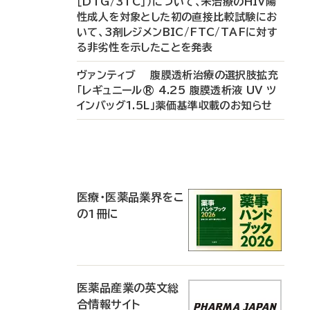
［DTG/3TC］）について、未治療のHIV陽
性成人を対象とした初の直接比較試験にお
いて、3剤レジメンBIC/FTC/TAFに対す
る非劣性を示したことを発表
ヴァンティブ 腹膜透析治療の選択肢拡充
「レギュニール® 4.25 腹膜透析液 UV ツ
インバッグ1.5L」薬価基準収載のお知らせ
P
R
医療・医薬品業界をこ
の1冊に
医薬品産業の英文総
合情報サイト