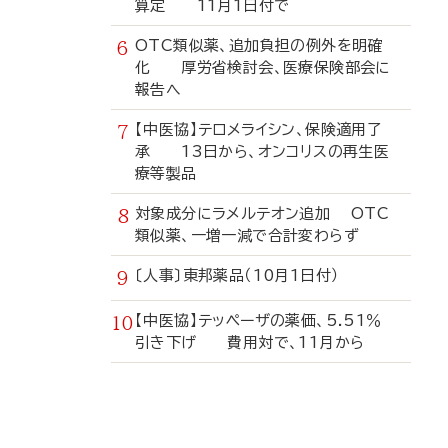
算定 11月1日付で
OTC類似薬、追加負担の例外を明確
化 厚労省検討会、医療保険部会に
報告へ
【中医協】テロメライシン、保険適用了
承 13日から、オンコリスの再生医
療等製品
対象成分にラメルテオン追加 OTC
類似薬、一増一減で合計変わらず
〔人事〕東邦薬品（10月1日付）
【中医協】テッペーザの薬価、5.51％
引き下げ 費用対で、11月から
寄
稿