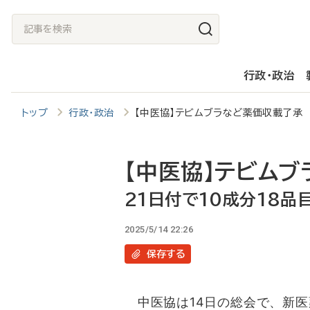
メ
記
イ
事
ン
を
行政・政治
コ
検
ン
索
トップ
行政・政治
【中医協】テビムブラなど薬価収載了承
テ
ン
ツ
【中医協】テビム
に
21日付で10成分18品
移
2025/5/14 22:26
動
保存
する
中医協は14日の総会で、新医薬