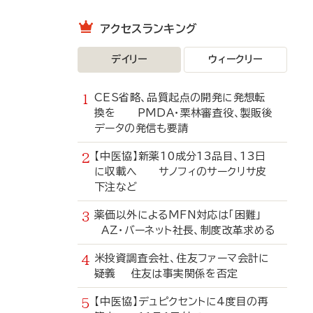
アクセスランキング
デイリー
ウィークリー
CES省略、品質起点の開発に発想転
換を PMDA・栗林審査役、製販後
データの発信も要請
【中医協】新薬10成分13品目、13日
に収載へ サノフィのサークリサ皮
下注など
薬価以外によるMFN対応は「困難」
AZ・バーネット社長、制度改革求める
米投資調査会社、住友ファーマ会計に
疑義 住友は事実関係を否定
【中医協】デュピクセントに4度目の再