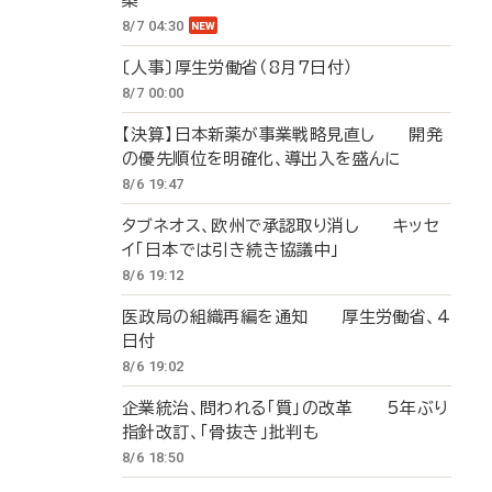
築
8/7 04:30
〔人事〕厚生労働省（8月7日付）
8/7 00:00
【決算】日本新薬が事業戦略見直し 開発
の優先順位を明確化、導出入を盛んに
8/6 19:47
タブネオス、欧州で承認取り消し キッセ
イ「日本では引き続き協議中」
8/6 19:12
医政局の組織再編を通知 厚生労働省、4
日付
8/6 19:02
企業統治、問われる「質」の改革 5年ぶり
指針改訂、「骨抜き」批判も
8/6 18:50