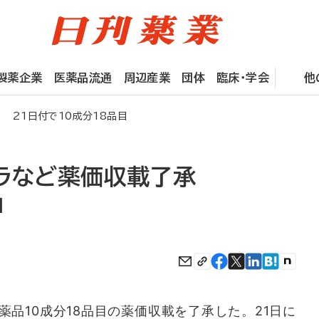
製薬企業
医薬品流通
周辺産業
団体
臨床・学会
他
 21日付で10成分18品目
ブラなど薬価収載了承
目
品10成分18品目の薬価収載を了承した。21日に