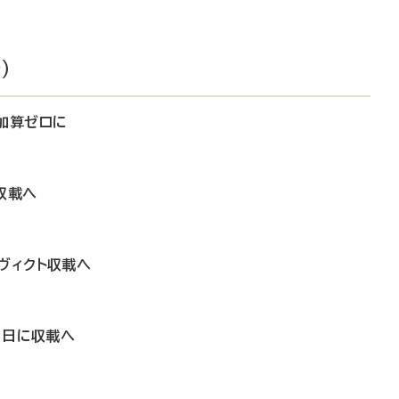
）
加算ゼロに
収載へ
ヴィクト収載へ
3日に収載へ