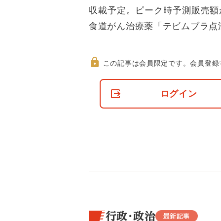
収載予定。ピーク時予測販売額が最
食道がん治療薬「テビムブラ点
この記事は会員限定です。
会員登録
非
会
ログイン
員
の
閲
覧
制
限
に
つ
い
て
行政・政治
最新記事