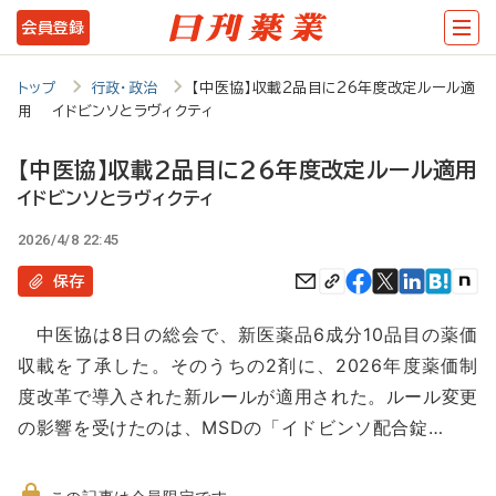
メ
会員登録
イ
ン
トップ
行政・政治
【中医協】収載2品目に26年度改定ルール適
用 イドビンソとラヴィクティ
コ
ン
【中医協】収載2品目に26年度改定ルール適用
テ
イドビンソとラヴィクティ
ン
2026/4/8 22:45
ツ
保存
に
中医協は8日の総会で、新医薬品6成分10品目の薬価
移
収載を了承した。そのうちの2剤に、2026年度薬価制
動
度改革で導入された新ルールが適用された。ルール変更
の影響を受けたのは、MSDの「イドビンソ配合錠…