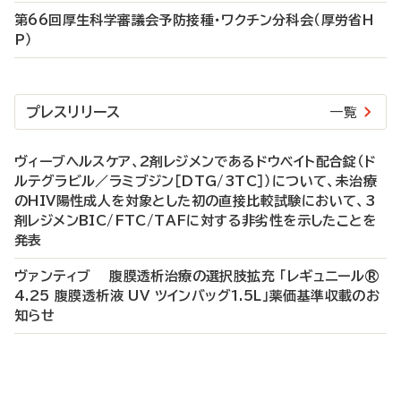
第66回厚生科学審議会予防接種・ワクチン分科会（厚労省H
P）
プレスリリース
一覧
ヴィーブヘルスケア、2剤レジメンであるドウベイト配合錠（ド
ルテグラビル／ラミブジン［DTG/3TC］）について、未治療
のHIV陽性成人を対象とした初の直接比較試験において、3
剤レジメンBIC/FTC/TAFに対する非劣性を示したことを
発表
ヴァンティブ 腹膜透析治療の選択肢拡充 「レギュニール®
4.25 腹膜透析液 UV ツインバッグ1.5L」薬価基準収載のお
知らせ
P