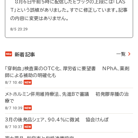
8月6日午前5時に配信したEブックの上段には「LAS
T」という誤植がありました。すでに修正しています。記事
の内容に変更はありません。
8/5 23:29
一覧
新着記事
「穿刺血」検査薬のOTC化、厚労省に要望書 NPhA、薬剤
師による補助の明確化も
8/7 10:40
メトホルミン併用維持療法、先進Bで審議 初発膠芽腫の治
療で
8/7 10:39
3月の後発品シェア、90.4％に微減 協会けんぽ
8/7 10:37