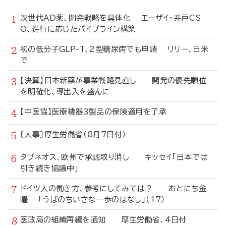
次世代AD薬、開発戦略を具体化 エーザイ・井戸CS
O、進行に応じたパイプライン構築
初の低分子GLP-1、2型糖尿病でも申請 リリー、日米
で
【決算】日本新薬が事業戦略見直し 開発の優先順位
を明確化、導出入を盛んに
【中医協】医療機器3製品の保険適用を了承
〔人事〕厚生労働省（8月7日付）
タブネオス、欧州で承認取り消し キッセイ「日本では
引き続き協議中」
ドイツ人の働き方、参考にしてみては？ おとにち金
曜 「うぱのちいさな一歩のはなし」（17）
医政局の組織再編を通知 厚生労働省、4日付