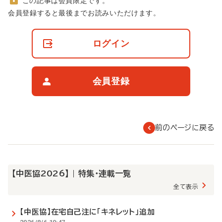
この記事は会員限定です。
非
会員登録すると最後までお読みいただけます。
会
員
の
ログイン
閲
覧
制
限
会員登録
に
つ
い
て
前のページに戻る
【中医協2026】 | 特集・連載一覧
全て表示
【中医協】在宅自己注に「キネレット」追加