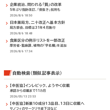
企業統治、問われる「質」の改革
5年ぶり指針改訂、「骨抜き」批判も
2026/8/6 18:50
日本薬局方、二十改正へ基本方針
局方部会、目標は31年4月施行
2026/8/6 18:48
食薬区分の例示リストを一部改正
厚労省・監麻課、植物の「学名欄」を追加
2026/8/6 17:34
自動検索（類似記事表示）
【中医協】インレビック、ようやく収載
承認から収載まで11カ月
2026/05/13 23:53
【中医協】新薬10成分13品目、13日に収載へ
サノフィのサークリサ皮下注など