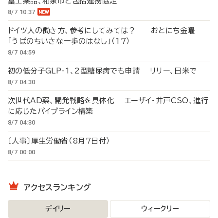
富士薬品、和泉市と包括連携協定
8/7 10:37
ドイツ人の働き方、参考にしてみては？ おとにち金曜
「うぱのちいさな一歩のはなし」（17）
8/7 04:59
初の低分子GLP-1、2型糖尿病でも申請 リリー、日米で
8/7 04:30
次世代AD薬、開発戦略を具体化 エーザイ・井戸CSO、進行
に応じたパイプライン構築
8/7 04:30
〔人事〕厚生労働省（8月7日付）
8/7 00:00
アクセスランキング
デイリー
ウィークリー