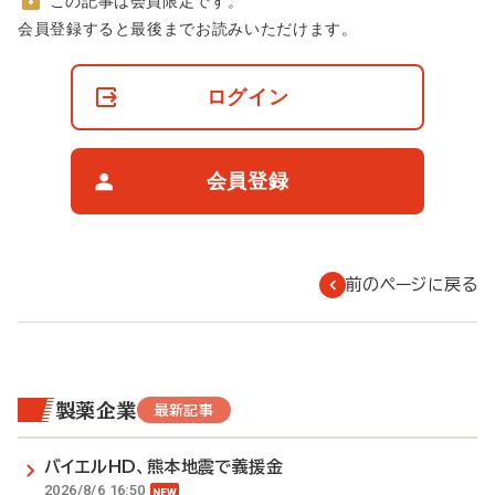
この記事は会員限定です。
非
会員登録すると最後までお読みいただけます。
会
員
の
ログイン
閲
覧
制
限
会員登録
に
つ
い
て
前のページに戻る
製薬企業
最新記事
バイエルHD、熊本地震で義援金
2026/8/6 16:50