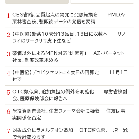
CES省略、品質起点の開発に発想転換を PMDA・
栗林審査役、製販後データの発信も要請
【中医協】新薬10成分13品目、13日に収載へ サノ
フィのサークリサ皮下注など
薬価以外によるMFN対応は「困難」 AZ・バーネット
社長、制度改革求める
【中医協】デュピクセントに4度目の再算定 11月1日
付で
OTC類似薬、追加負担の例外を明確化 厚労省検討
会、医療保険部会に報告へ
米投資調査会社、住友ファーマ会計に疑義 住友は事
実関係を否定
対象成分にラメルテオン追加 OTC類似薬、一増一減
で合計変わらず