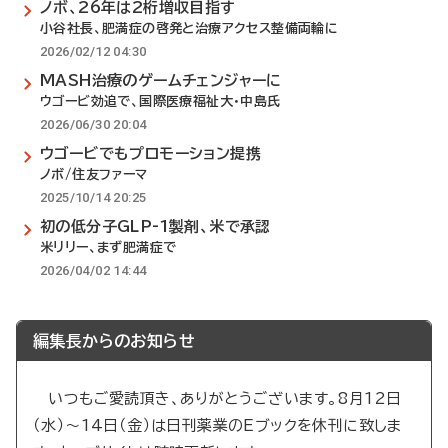
ノボ、26年は2桁増収目指す
小谷社長、肥満症の啓発と治療アクセス整備両輪に
2026/02/12 04:30
MASH治療のゲームチェンジャーに
ウゴービ効追で、国際医療福祉大・中島氏
2026/06/30 20:04
ウゴービでもプロモーション提携
ノボ/住友ファーマ
2025/10/14 20:25
初の低分子GLP-1製剤、米で承認
米リリー、まず肥満症で
2026/04/02 14:44
編集長からのお知らせ
いつもご愛読頂き、ありがとうございます。8月12日
（水）～14日（金）は日刊薬業のEブックを休刊に致しま