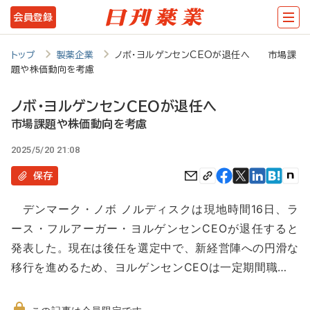
メ
会員登録
イ
ン
トップ
製薬企業
ノボ・ヨルゲンセンCEOが退任へ 市場課
題や株価動向を考慮
コ
ン
ノボ・ヨルゲンセンCEOが退任へ
テ
市場課題や株価動向を考慮
ン
2025/5/20 21:08
ツ
保存
に
デンマーク・ノボ ノルディスクは現地時間16日、ラ
移
ース・フルアーガー・ヨルゲンセンCEOが退任すると
動
発表した。現在は後任を選定中で、新経営陣への円滑な
移行を進めるため、ヨルゲンセンCEOは一定期間職…