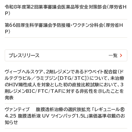
令和8年度第2回薬事審議会医薬品等安全対策部会（厚労省H
P）
第66回厚生科学審議会予防接種・ワクチン分科会（厚労省H
P）
プレスリリース
一覧
ヴィーブヘルスケア、2剤レジメンであるドウベイト配合錠（ド
ルテグラビル／ラミブジン［DTG/3TC］）について、未治療
のHIV陽性成人を対象とした初の直接比較試験において、3
剤レジメンBIC/FTC/TAFに対する非劣性を示したことを
発表
ヴァンティブ 腹膜透析治療の選択肢拡充 「レギュニール®
4.25 腹膜透析液 UV ツインバッグ1.5L」薬価基準収載のお
知らせ