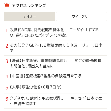
アクセスランキング
デイリー
ウィークリー
次世代AD薬、開発戦略を具体化 エーザイ・井戸CS
O、進行に応じたパイプライン構築
初の低分子GLP-1、2型糖尿病でも申請 リリー、日米
で
【決算】日本新薬が事業戦略見直し 開発の優先順位
を明確化、導出入を盛んに
【中医協】医療機器3製品の保険適用を了承
〔人事〕厚生労働省（8月7日付）
タブネオス、欧州で承認取り消し キッセイ「日本では
引き続き協議中」