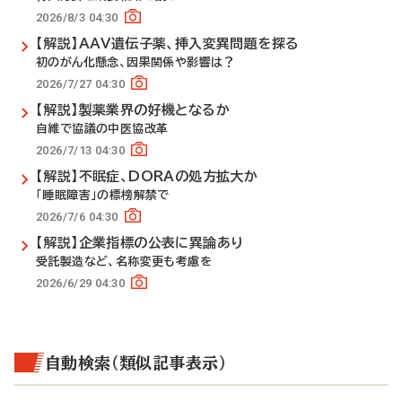
2026/8/3 04:30
【解説】AAV遺伝子薬、挿入変異問題を探る
初のがん化懸念、因果関係や影響は？
2026/7/27 04:30
【解説】製薬業界の好機となるか
自維で協議の中医協改革
2026/7/13 04:30
【解説】不眠症、DORAの処方拡大か
「睡眠障害」の標榜解禁で
2026/7/6 04:30
【解説】企業指標の公表に異論あり
受託製造など、名称変更も考慮を
2026/6/29 04:30
自動検索（類似記事表示）