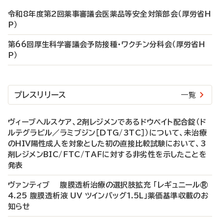
令和8年度第2回薬事審議会医薬品等安全対策部会（厚労省H
P）
第66回厚生科学審議会予防接種・ワクチン分科会（厚労省H
P）
プレスリリース
一覧
ヴィーブヘルスケア、2剤レジメンであるドウベイト配合錠（ド
ルテグラビル／ラミブジン［DTG/3TC］）について、未治療
のHIV陽性成人を対象とした初の直接比較試験において、3
剤レジメンBIC/FTC/TAFに対する非劣性を示したことを
発表
ヴァンティブ 腹膜透析治療の選択肢拡充 「レギュニール®
4.25 腹膜透析液 UV ツインバッグ1.5L」薬価基準収載のお
知らせ