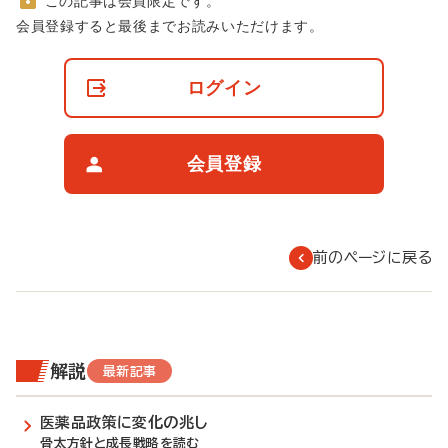
この記事は会員限定です。
非
会員登録すると最後までお読みいただけます。
会
員
の
ログイン
閲
覧
制
限
会員登録
に
つ
い
て
前のページに戻る
解説
最新記事
医薬品政策に変化の兆し
骨太方針と成長戦略を読む