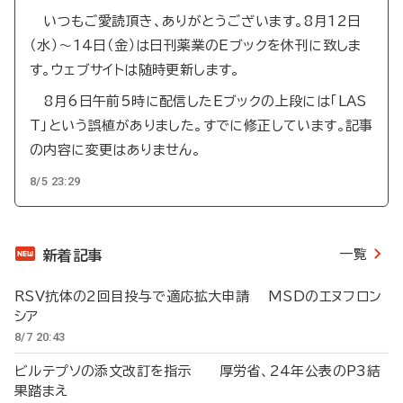
いつもご愛読頂き、ありがとうございます。8月12日
（水）～14日（金）は日刊薬業のEブックを休刊に致しま
す。ウェブサイトは随時更新します。
8月6日午前5時に配信したEブックの上段には「LAS
T」という誤植がありました。すでに修正しています。記事
の内容に変更はありません。
8/5 23:29
一覧
新着記事
RSV抗体の2回目投与で適応拡大申請 MSDのエヌフロン
シア
8/7 20:43
ビルテプソの添文改訂を指示 厚労省、24年公表のP3結
果踏まえ