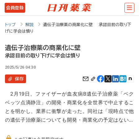
メ
会員登録
イ
ン
トップ
解説
遺伝子治療薬の商業化に壁 承認目前の取り下
げに学会は憤り
コ
ン
遺伝子治療薬の商業化に壁
テ
承認目前の取り下げに学会は憤り
ン
2025/5/26 04:30
ツ
保存
に
2月19日、ファイザーが血友病B遺伝子治療薬「ベク
移
ベッツ点滴静注」の開発・商業化を全世界で中止するこ
動
とを明かし、業界に衝撃が走った。同社は「現時点で他
の遺伝子治療薬についても開発・商業化の予定はない…