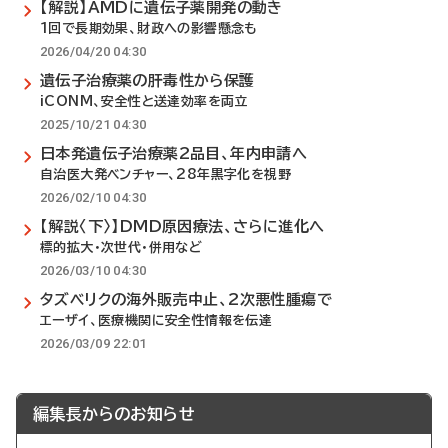
【解説】AMDに遺伝子薬開発の動き
1回で長期効果、財政への影響懸念も
2026/04/20 04:30
遺伝子治療薬の肝毒性から保護
iCONM、安全性と送達効率を両立
2025/10/21 04:30
日本発遺伝子治療薬2品目、年内申請へ
自治医大発ベンチャー、28年黒字化を視野
2026/02/10 04:30
【解説〈下〉】DMD原因療法、さらに進化へ
標的拡大・次世代・併用など
2026/03/10 04:30
タズベリクの海外販売中止、2次悪性腫瘍で
エーザイ、医療機関に安全性情報を伝達
2026/03/09 22:01
編集長からのお知らせ