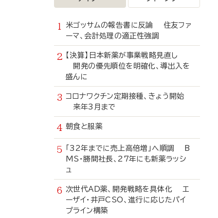
米ゴッサムの報告書に反論 住友ファ
ーマ、会計処理の適正性強調
【決算】日本新薬が事業戦略見直し
開発の優先順位を明確化、導出入を
盛んに
コロナワクチン定期接種、きょう開始
来年3月まで
朝食と服薬
「32年までに売上高倍増」へ順調 B
MS・勝間社長、27年にも新薬ラッシ
ュ
次世代AD薬、開発戦略を具体化 エ
ーザイ・井戸CSO、進行に応じたパイ
プライン構築