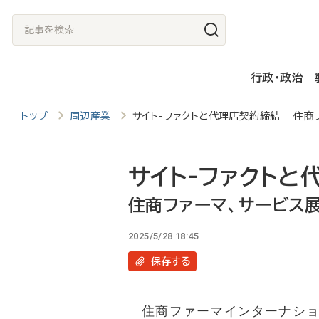
メ
記
イ
事
ン
を
行政・政治
コ
検
ン
索
トップ
周辺産業
サイト-ファクトと代理店契約締結 住商
テ
ン
ツ
サイト-ファクトと
に
住商ファーマ、サービス
移
2025/5/28 18:45
動
保存
する
住商ファーマインターナショナ