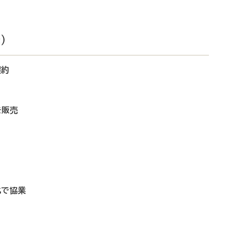
）
契約
を販売
化で協業