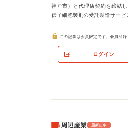
神戸市）と代理店契約を締結し
伝子細胞製剤の受託製造サービ
この記事は会員限定です。
会員登録
非
会
ログイン
員
の
閲
覧
制
限
に
つ
い
て
周辺産業
最新記事