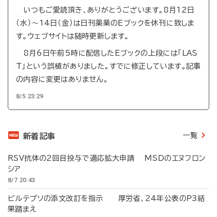
いつもご愛読頂き、ありがとうございます。8月12日
（水）～14日（金）は日刊薬業のEブックを休刊に致しま
す。ウェブサイトは随時更新します。
8月6日午前5時に配信したEブックの上段には「LAS
T」という誤植がありました。すでに修正しています。記事
の内容に変更はありません。
8/5 23:29
一覧
新着記事
RSV抗体の2回目投与で適応拡大申請 MSDのエヌフロン
シア
8/7 20:43
ビルテプソの添文改訂を指示 厚労省、24年公表のP3結
果踏まえ