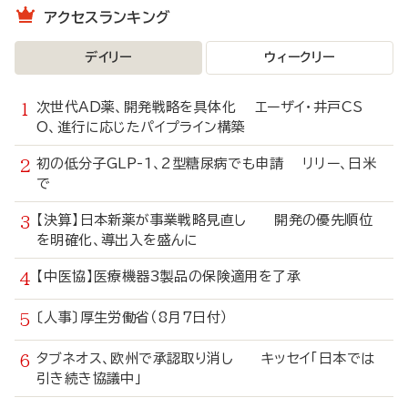
アクセスランキング
デイリー
ウィークリー
次世代AD薬、開発戦略を具体化 エーザイ・井戸CS
O、進行に応じたパイプライン構築
初の低分子GLP-1、2型糖尿病でも申請 リリー、日米
で
【決算】日本新薬が事業戦略見直し 開発の優先順位
を明確化、導出入を盛んに
【中医協】医療機器3製品の保険適用を了承
〔人事〕厚生労働省（8月7日付）
タブネオス、欧州で承認取り消し キッセイ「日本では
引き続き協議中」