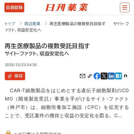
メ
会員登録
イ
ン
トップ
周辺産業
再生医療製品の複数受託目指す サイト-フ
ァクト、収益安定化へ
コ
ン
再生医療製品の複数受託目指す
テ
サイト-ファクト、収益安定化へ
ン
2025/12/23 04:30
ツ
保存
に
CAR-T細胞製品をはじめとする遺伝子細胞製剤のCD
移
MO（開発製造受託）事業を手がけるサイト-ファクト
動
（神戸市）は、細胞培養加工施設（CPC）を拡充する
ことで、受託案件の獲得と収益の安定化を図る。C…