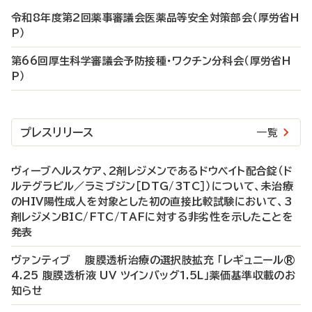
令和8年度第2回薬事審議会医薬品等安全対策部会（厚労省H
P）
第66回厚生科学審議会予防接種・ワクチン分科会（厚労省H
P）
プレスリリース
一覧
ヴィーブヘルスケア、2剤レジメンであるドウベイト配合錠（ド
ルテグラビル／ラミブジン［DTG/3TC］）について、未治療
のHIV陽性成人を対象とした初の直接比較試験において、3
剤レジメンBIC/FTC/TAFに対する非劣性を示したことを
発表
ヴァンティブ 腹膜透析治療の選択肢拡充 「レギュニール®
4.25 腹膜透析液 UV ツインバッグ1.5L」薬価基準収載のお
知らせ