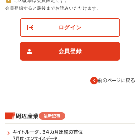
この記事は会員限定です。
非
会員登録すると最後までお読みいただけます。
会
員
の
ログイン
閲
覧
制
限
会員登録
に
つ
い
て
前のページに戻る
周辺産業
最新記事
キイトルーダ、34カ月連続の首位
7月度・エンサイスデータ