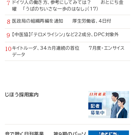
ドイツ人の働き方、参考にしてみては？ おとにち金
曜 「うぱのちいさな一歩のはなし」（17）
医政局の組織再編を通知 厚生労働省、4日付
【中医協】「テロメライシン」など22成分、DPC対象外
キイトルーダ、34カ月連続の首位 7月度・エンサイス
データ
寄
稿
じほう採用案内
音で聴く日刊薬業 第9期のパーソ