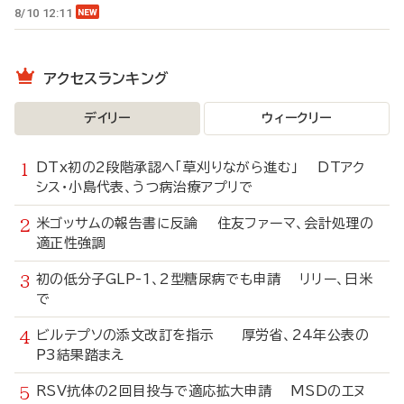
8/10 12:11
アクセスランキング
デイリー
ウィークリー
DTx初の2段階承認へ「草刈りながら進む」 DTアク
シス・小島代表、うつ病治療アプリで
米ゴッサムの報告書に反論 住友ファーマ、会計処理の
適正性強調
初の低分子GLP-1、2型糖尿病でも申請 リリー、日米
で
ビルテプソの添文改訂を指示 厚労省、24年公表の
P3結果踏まえ
RSV抗体の2回目投与で適応拡大申請 MSDのエヌ