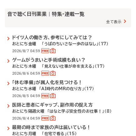
音で聴く日刊薬業 | 特集・連載一覧
全て表示
ドイツ人の働き方、参考にしてみては？
おとにち金曜 「うぱのちいさな一歩のはなし」（17）
2026/8/7 04:59
ゲームがうまいと手術成績も良い？
おとにち木曜 「見えない仕事が命を支える」（17）
2026/8/6 04:59
「休む準備」が属人化を見つける！
おとにち水曜 「AI時代のMRの在り方」（17）
2026/8/5 04:59
医師と患者にギャップ、副作用の捉え方
おとにち隔週火曜 「はなと学ぶ安全性のお仕事！」（8）
2026/8/4 04:59
最期の時まで家族の声は届いている！
おとにち月曜 「在宅で看る」（15）