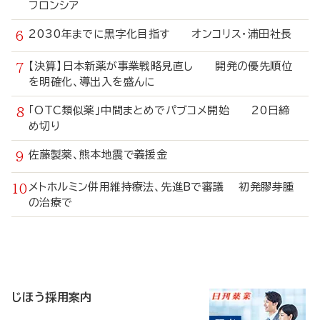
フロンシア
2030年までに黒字化目指す オンコリス・浦田社長
【決算】日本新薬が事業戦略見直し 開発の優先順位
を明確化、導出入を盛んに
「OTC類似薬」中間まとめでパブコメ開始 20日締
め切り
佐藤製薬、熊本地震で義援金
メトホルミン併用維持療法、先進Bで審議 初発膠芽腫
の治療で
寄
稿
じほう採用案内