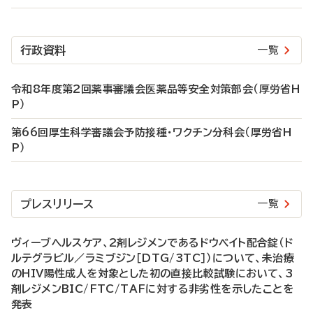
行政資料
一覧
令和8年度第2回薬事審議会医薬品等安全対策部会（厚労省H
P）
第66回厚生科学審議会予防接種・ワクチン分科会（厚労省H
P）
プレスリリース
一覧
ヴィーブヘルスケア、2剤レジメンであるドウベイト配合錠（ド
ルテグラビル／ラミブジン［DTG/3TC］）について、未治療
のHIV陽性成人を対象とした初の直接比較試験において、3
剤レジメンBIC/FTC/TAFに対する非劣性を示したことを
発表