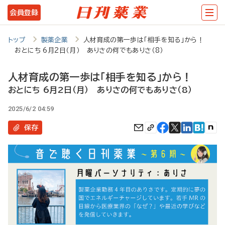
メ
会員登録
イ
ン
トップ
製薬企業
人材育成の第一歩は「相手を知る」から！
おとにち 6月2日（月） ありさの何でもありさ（8）
コ
ン
人材育成の第一歩は「相手を知る」から！
テ
おとにち 6月2日（月） ありさの何でもありさ（8）
ン
2025/6/2 04:59
ツ
保存
に
移
動