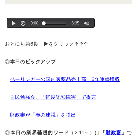
おとにち第6期！▶をクリック↑↑↑
◎本日の
ピックアップ
ベーリンガーの国内医薬品売上高、6年連続増収
自民勉強会、「軽度認知障害」で提言
財政審が「春の建議」を提出
◎本日の
業界基礎的ワード
（2:11～）は
「
財政審
」
で