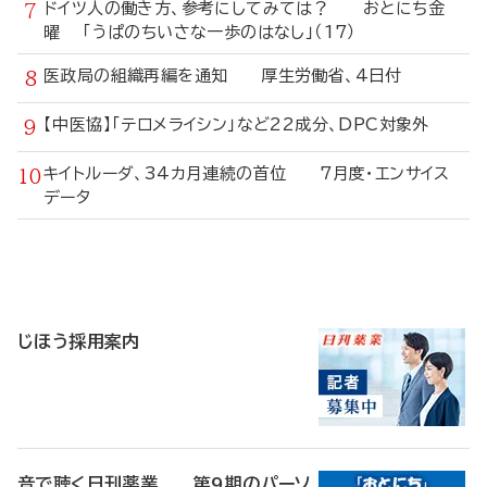
ドイツ人の働き方、参考にしてみては？ おとにち金
曜 「うぱのちいさな一歩のはなし」（17）
医政局の組織再編を通知 厚生労働省、4日付
【中医協】「テロメライシン」など22成分、DPC対象外
キイトルーダ、34カ月連続の首位 7月度・エンサイス
データ
寄
稿
じほう採用案内
音で聴く日刊薬業 第9期のパーソ