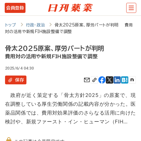
メ
会員登録
イ
ン
トップ
行政・政治
骨太2025原案、厚労パートが判明 費用
対の活用や新規FIH施設整備で調整
コ
ン
骨太2025原案、厚労パートが判明
テ
費用対の活用や新規FIH施設整備で調整
ン
2025/6/4 04:30
ツ
保存
に
政府が近く策定する「骨太方針2025」の原案で、現
移
在調整している厚生労働関係の記載内容が分かった。医
動
薬品関係では、費用対効果評価のさらなる活用に向けた
検討や、新規ファースト・イン・ヒューマン（FIH…