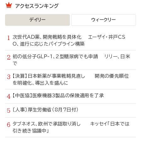
アクセスランキング
デイリー
ウィークリー
次世代AD薬、開発戦略を具体化 エーザイ・井戸CS
O、進行に応じたパイプライン構築
初の低分子GLP-1、2型糖尿病でも申請 リリー、日米
で
【決算】日本新薬が事業戦略見直し 開発の優先順位
を明確化、導出入を盛んに
【中医協】医療機器3製品の保険適用を了承
〔人事〕厚生労働省（8月7日付）
タブネオス、欧州で承認取り消し キッセイ「日本では
引き続き協議中」