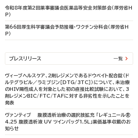
令和8年度第2回薬事審議会医薬品等安全対策部会（厚労省H
P）
第66回厚生科学審議会予防接種・ワクチン分科会（厚労省H
P）
プレスリリース
一覧
ヴィーブヘルスケア、2剤レジメンであるドウベイト配合錠（ド
ルテグラビル／ラミブジン［DTG/3TC］）について、未治療
のHIV陽性成人を対象とした初の直接比較試験において、3
剤レジメンBIC/FTC/TAFに対する非劣性を示したことを
発表
ヴァンティブ 腹膜透析治療の選択肢拡充 「レギュニール®
4.25 腹膜透析液 UV ツインバッグ1.5L」薬価基準収載のお
知らせ