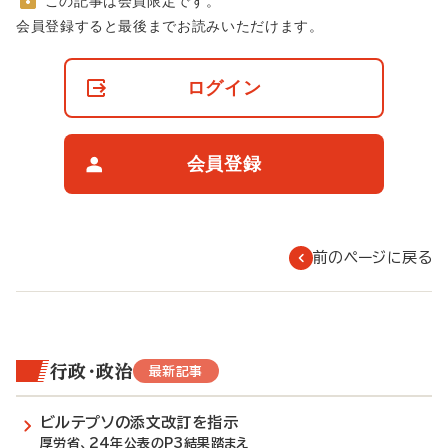
この記事は会員限定です。
非
会員登録すると最後までお読みいただけます。
会
員
の
ログイン
閲
覧
制
限
会員登録
に
つ
い
て
前のページに戻る
行政・政治
最新記事
ビルテプソの添文改訂を指示
厚労省、24年公表のP3結果踏まえ