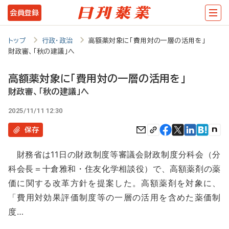
メ
会員登録
イ
ン
トップ
行政・政治
高額薬対象に「費用対の一層の活用を」
財政審、「秋の建議」へ
コ
ン
高額薬対象に「費用対の一層の活用を」
テ
財政審、「秋の建議」へ
ン
2025/11/11 12:30
ツ
保存
に
財務省は11日の財政制度等審議会財政制度分科会（分
移
科会長＝十倉雅和・住友化学相談役）で、高額薬剤の薬
動
価に関する改革方針を提案した。高額薬剤を対象に、
「費用対効果評価制度等の一層の活用を含めた薬価制
度…