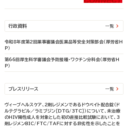
行政資料
一覧
令和8年度第2回薬事審議会医薬品等安全対策部会（厚労省H
P）
第66回厚生科学審議会予防接種・ワクチン分科会（厚労省H
P）
プレスリリース
一覧
ヴィーブヘルスケア、2剤レジメンであるドウベイト配合錠（ド
ルテグラビル／ラミブジン［DTG/3TC］）について、未治療
のHIV陽性成人を対象とした初の直接比較試験において、3
剤レジメンBIC/FTC/TAFに対する非劣性を示したことを