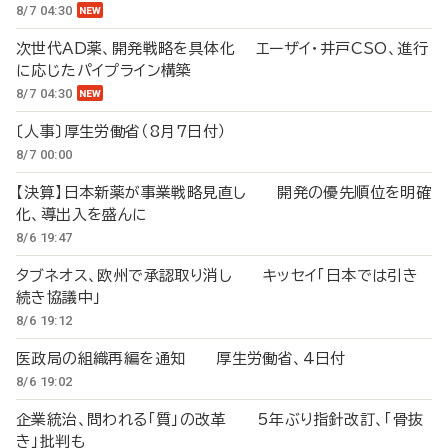
8/7 04:30
次世代AD薬、開発戦略を具体化 エーザイ・井戸CSO、進行
に応じたパイプライン構築
8/7 04:30
〔人事〕厚生労働省（8月7日付）
8/7 00:00
【決算】日本新薬が事業戦略見直し 開発の優先順位を明確
化、導出入を盛んに
8/6 19:47
タブネオス、欧州で承認取り消し キッセイ「日本では引き
続き協議中」
8/6 19:12
医政局の組織再編を通知 厚生労働省、4日付
8/6 19:02
企業統治、問われる「質」の改革 5年ぶり指針改訂、「骨抜
き」批判も