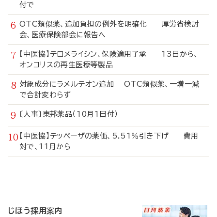
付で
OTC類似薬、追加負担の例外を明確化 厚労省検討
会、医療保険部会に報告へ
【中医協】テロメライシン、保険適用了承 13日から、
オンコリスの再生医療等製品
対象成分にラメルテオン追加 OTC類似薬、一増一減
で合計変わらず
〔人事〕東邦薬品（10月1日付）
【中医協】テッペーザの薬価、5.51％引き下げ 費用
対で、11月から
寄
稿
じほう採用案内