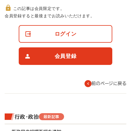
この記事は会員限定です。
非
会員登録すると最後までお読みいただけます。
会
員
の
ログイン
閲
覧
制
限
会員登録
に
つ
い
て
前のページに戻る
行政・政治
最新記事