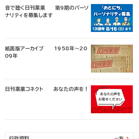
音で聴く日刊薬業 第9期のパーソ
ナリティを募集します
紙面版アーカイブ 1958年～20
09年
日刊薬業コネクト あなたの声を！
行政資料
一覧