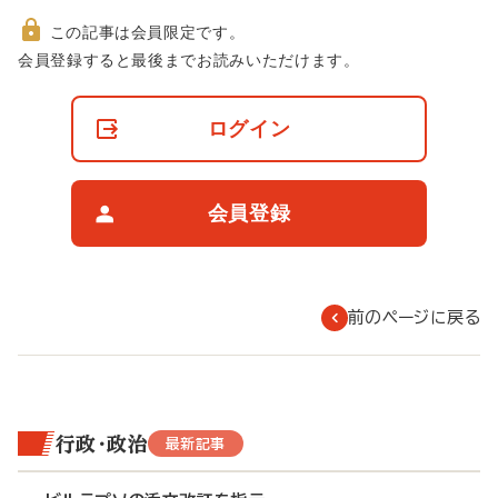
この記事は会員限定です。
非
会員登録すると最後までお読みいただけます。
会
員
の
ログイン
閲
覧
制
限
会員登録
に
つ
い
て
前のページに戻る
行政・政治
最新記事