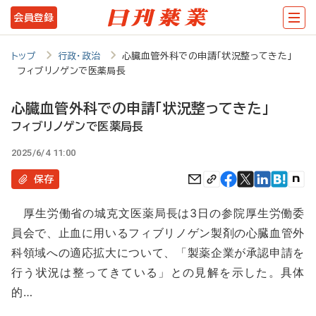
メ
会員登録
イ
ン
トップ
行政・政治
心臓血管外科での申請「状況整ってきた」
フィブリノゲンで医薬局長
コ
ン
心臓血管外科での申請「状況整ってきた」
テ
フィブリノゲンで医薬局長
ン
2025/6/4 11:00
ツ
保存
に
厚生労働省の城克文医薬局長は3日の参院厚生労働委
移
員会で、止血に用いるフィブリノゲン製剤の心臓血管外
動
科領域への適応拡大について、「製薬企業が承認申請を
行う状況は整ってきている」との見解を示した。具体
的…