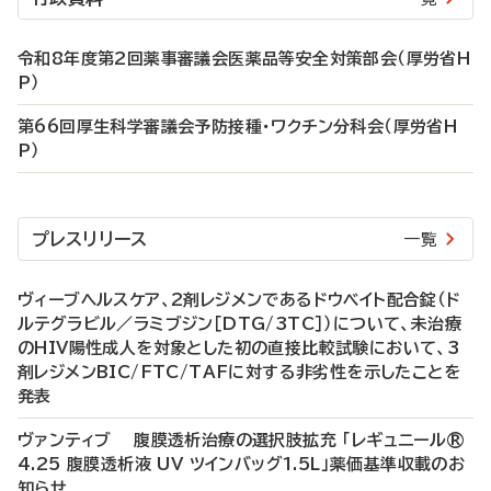
令和8年度第2回薬事審議会医薬品等安全対策部会（厚労省H
P）
第66回厚生科学審議会予防接種・ワクチン分科会（厚労省H
P）
プレスリリース
一覧
ヴィーブヘルスケア、2剤レジメンであるドウベイト配合錠（ド
ルテグラビル／ラミブジン［DTG/3TC］）について、未治療
のHIV陽性成人を対象とした初の直接比較試験において、3
剤レジメンBIC/FTC/TAFに対する非劣性を示したことを
発表
ヴァンティブ 腹膜透析治療の選択肢拡充 「レギュニール®
4.25 腹膜透析液 UV ツインバッグ1.5L」薬価基準収載のお
知らせ