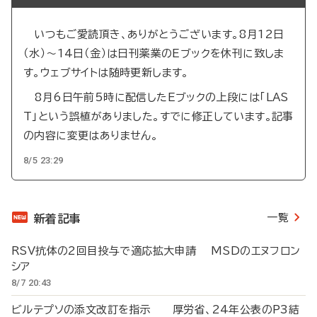
いつもご愛読頂き、ありがとうございます。8月12日
（水）～14日（金）は日刊薬業のEブックを休刊に致しま
す。ウェブサイトは随時更新します。
8月6日午前5時に配信したEブックの上段には「LAS
T」という誤植がありました。すでに修正しています。記事
の内容に変更はありません。
8/5 23:29
一覧
新着記事
RSV抗体の2回目投与で適応拡大申請 MSDのエヌフロン
シア
8/7 20:43
ビルテプソの添文改訂を指示 厚労省、24年公表のP3結