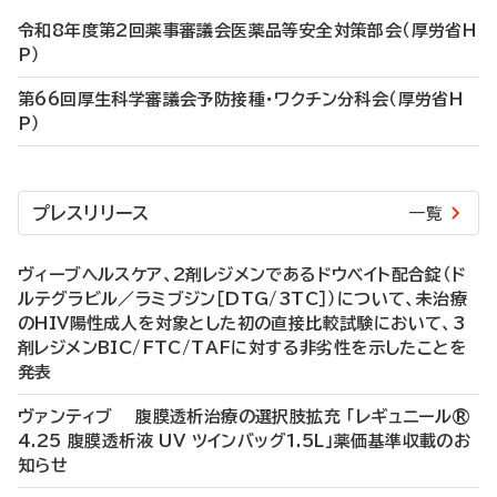
令和8年度第2回薬事審議会医薬品等安全対策部会（厚労省H
P）
第66回厚生科学審議会予防接種・ワクチン分科会（厚労省H
P）
プレスリリース
一覧
ヴィーブヘルスケア、2剤レジメンであるドウベイト配合錠（ド
ルテグラビル／ラミブジン［DTG/3TC］）について、未治療
のHIV陽性成人を対象とした初の直接比較試験において、3
剤レジメンBIC/FTC/TAFに対する非劣性を示したことを
発表
ヴァンティブ 腹膜透析治療の選択肢拡充 「レギュニール®
4.25 腹膜透析液 UV ツインバッグ1.5L」薬価基準収載のお
知らせ