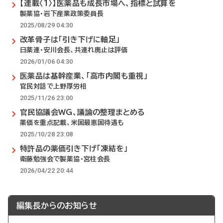
【連載〈1〉】医薬品も成長市場へ、指標と試算を
製薬協・岩下産業政策委員長
2025/08/29 04:30
改革骨子は「引き下げに軸足」
日薬連・安川会長、共連れ廃止は評価
2026/01/06 04:30
医薬品は基幹産業、「高市内閣も重視」
官民対話で上野厚労相
2025/11/26 23:00
官民協議会WG、議論の整理まとめる
薬価を重点記載、米国最恵国待遇も
2025/10/28 23:08
特許品の薬価引き下げ「凍結を」
衛藤勉強会で製薬協・宮柱会長
2026/04/22 20:44
編集長からのお知らせ