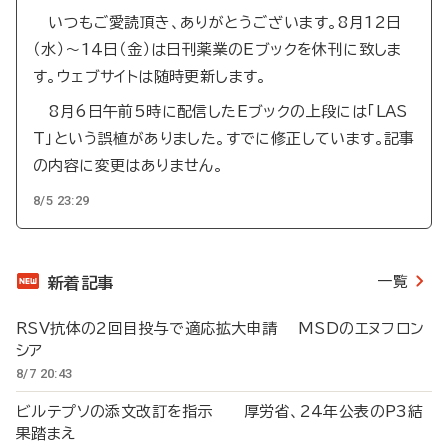
いつもご愛読頂き、ありがとうございます。8月12日
（水）～14日（金）は日刊薬業のEブックを休刊に致しま
す。ウェブサイトは随時更新します。
8月6日午前5時に配信したEブックの上段には「LAS
T」という誤植がありました。すでに修正しています。記事
の内容に変更はありません。
8/5 23:29
一覧
新着記事
RSV抗体の2回目投与で適応拡大申請 MSDのエヌフロン
シア
8/7 20:43
ビルテプソの添文改訂を指示 厚労省、24年公表のP3結
果踏まえ