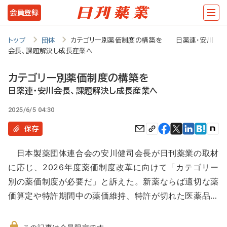
メ
会員登録
イ
ン
トップ
団体
カテゴリー別薬価制度の構築を 日薬連・安川
会長、課題解決し成長産業へ
コ
ン
カテゴリー別薬価制度の構築を
テ
日薬連・安川会長、課題解決し成長産業へ
ン
2025/6/5 04:30
ツ
保存
に
日本製薬団体連合会の安川健司会長が日刊薬業の取材
移
に応じ、2026年度薬価制度改革に向けて「カテゴリー
動
別の薬価制度が必要だ」と訴えた。新薬ならば適切な薬
価算定や特許期間中の薬価維持、特許が切れた医薬品…