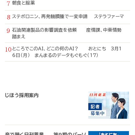
朝食と服薬
ステボロニン、再発髄膜腫で一変申請 ステラファーマ
石油関連製品の影響調査を依頼 産情課、中東情勢
踏まえ
ところでこのAI、どこの何のAI？ おとにち 3月1
6日（月） まんまるのデータもぐもぐ（17）
寄
稿
じほう採用案内
音で聴く日刊薬業 第9期のパーソ