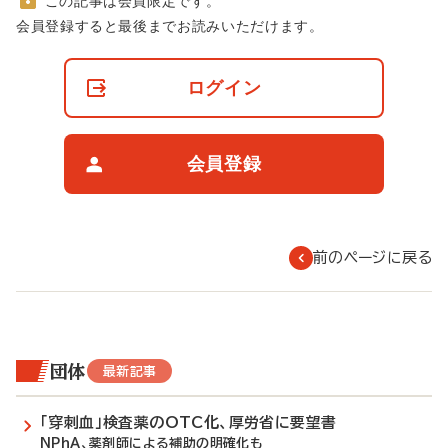
この記事は会員限定です。
非
会員登録すると最後までお読みいただけます。
会
員
の
ログイン
閲
覧
制
限
会員登録
に
つ
い
て
前のページに戻る
団体
最新記事
「穿刺血」検査薬のOTC化、厚労省に要望書
NPhA、薬剤師による補助の明確化も